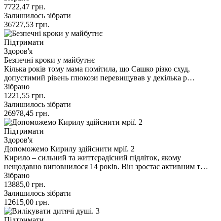
7722,47
грн.
Залишилось зібрати
36727,53
грн.
Підтримати
Здоров'я
Безпечні кроки у майбутнє
Кілька років тому мама помітила, що Сашко різко схуд,
допустимий рівень глюкози перевищував у декілька р…
Зібрано
1221,55
грн.
Залишилось зібрати
26978,45
грн.
Підтримати
Здоров'я
Допоможемо Кирилу здійснити мрії. 2
Кирило – сильний та життєрадісний підліток, якому
нещодавно виповнилося 14 років. Він зростає активним т…
Зібрано
13885,0
грн.
Залишилось зібрати
12615,00
грн.
Підтримати