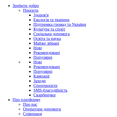
Зробити добро
Проєкти
Здоров'я
Екологія та тварини
Підтримка громад та України
Культура та спорт
Соціальна допомога
Освіта та наука
Майже зібрані
Нові
Рекомендовані
Популярні
Нові
Рекомендовані
Популярні
Кампанії
Заходи
Спецпроєкти
SMS-благодійність
Скарбнички
Про платформу
Про нас
Оператори допомоги
Співпраця