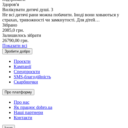
Здоров'я
Вилікувати дитячі душі. 3
Не всі дитячі рани можна побачити. Іноді вони ховаються у
страхах, тривожності чи замкнутості. Для дітей…
Зібрано
2085,0
грн.
Залишилось зібрати
26790,00
грн.
Показати всі
Зробити добро
Проєкти
Кампанії
Спецпроєкти
SMS-благодійність
Скарбнички
Про платформу
Про нас
Як працює dobro.ua
Наші партнери
Контакти
Інше