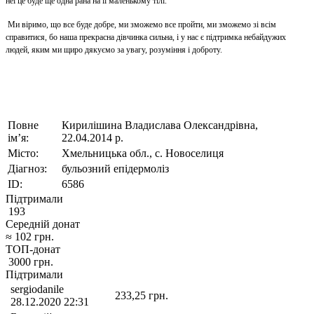
неї це буде ще одна рана на її маленькому тілі.
Ми віримо, що все буде добре, ми зможемо все пройти, ми зможемо зі всім
справитися, бо наша прекрасна дівчинка сильна
,
і у нас є підтримка небайдужих
людей, яким ми щиро дякуємо за увагу, розуміння і доброту.
Повне
Кирилішина Владислава Олександрівна,
ім’я:
22.04.2014 р.
Місто:
Хмельницька обл., с. Новоселиця
Діагноз:
бульозний епідермоліз
ID:
6586
Підтримали
193
Середній донат
≈
102
грн.
ТОП-донат
3000
грн.
Підтримали
sergiodanile
233,25
грн.
28.12.2020 22:31