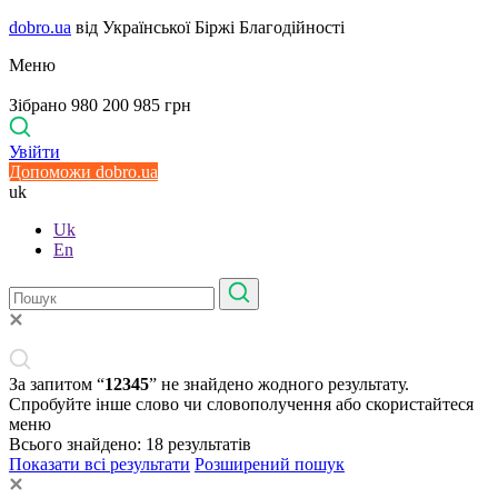
dobro.ua
від Української Біржі Благодійності
Меню
Зібрано 980 200 985 грн
Увійти
Допоможи dobro.ua
uk
Uk
En
За запитом “
12345
” не знайдено жодного результату.
Спробуйте інше слово чи словополучення або скористайтеся
меню
Всього знайдено:
18
результатів
Показати всі результати
Розширений пошук