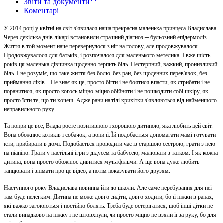
Звіти та документи
Коментарі
У 2014 році у квітні на світ з'явилася наша прекрасна маленька принцеса Владислава.
–
Через декілька днів лікарі встановили страшний діагноз
бульозний епідермоліз.
Життя в той момент наче перевернулося з ніг на голову, але продовжувалося...
Продовжувалося для батьків, і розпочалося для маленького метелика. І вже шість
років ця маленька дівчинка щоденно терпить біль. Нестерпний, важкий, пронизливий
біль. І не розуміє, що таке життя без болю, без ран, без щоденних перев'язок, без
приймання ліків... Не знає як це, просто бігти і не боятися впасти, як стрибати і не
поранитися, як просто когось міцно-міцно обійняти і не пошкодити собі шкіру, як
просто їсти те, що ти хочеш. Адже рани на тілі крихітки з'являються від найменшого
неправильного руху.
Та попри це все, Влада росте позитивною і хорошою дитиною, яка любить цей світ.
Вона обожнює котиків і собачок, а вони її. Їй подобається допомагати мамі готувати
їсти, прибирати в домі. Подобається проводити час із старшою сестрою, грати з нею
на піаніно. Грати у настільні ігри з дідусем та бабусею, малювати з татком. І як кожна
дитина, вона просто обожнює дивитися мультфільми. А ще вона дуже любить
танцювати і знімати про це відео, а потім показувати його друзям.
Наступного року Владислава повинна йти до школи. Але саме перебування для неї
там буде нелегким. Дитина не може довго сидіти, довго ходити, бо її ніжки в ранах,
які важко загоюються і постійно болять. Треба буде остерігатися, щоб інші дітки не
стали випадково на ніжку і не штовхнули, чи просто міцно не взяли її за руку, бо для