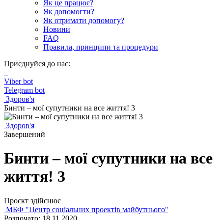
Як це працює?
Як допомогти?
Як отримати допомогу?
Новини
FAQ
Правила, принципи та процедури
Приєднуйся до нас:
Viber bot
Telegram bot
Здоров'я
Бинти – мої супутники на все життя! 3
Здоров'я
Завершений
Бинти – мої супутники на все
життя! 3
Проєкт здійснює
МБФ "Центр соціальних проектів майбутнього"
Розпочато: 18.11.2020