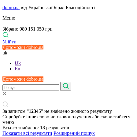
dobro.ua
від Української Біржі Благодійності
Меню
Зібрано 980 151 050 грн
Увійти
Допоможи dobro.ua
uk
Uk
En
Допоможи dobro.ua
За запитом “
12345
” не знайдено жодного результату.
Спробуйте інше слово чи словополучення або скористайтеся
меню
Всього знайдено:
18
результатів
Показати всі результати
Розширений пошук