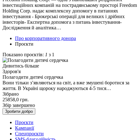
інвестиційних компаній на пострадянському просторі Freedom
Holding Corp. надає комплексну допомогу в питаннях
інвестування - Брокерські операції для великих і дрібних
інвесторів- Експертна допомога з питань інвестування-
Дослідження й аналітика…
Про корпоративного донора
Проєкти
Показано проєктів:
1
з 1
Дивитись більше
Здоров'я
Полагодити дитячі сердечка
Вони тільки з’являються на світ, а вже змушені боротися за
життя. В Україні щороку народжуються 4-5 тися…
Зібрано
25858,0
грн.
Збір завершено
Зробити добро
Проєкти
Кампанії
Спецпроєкти
SMS-благодійність