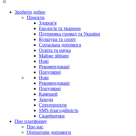
Зробити добро
Проєкти
Здоров'я
Екологія та тварини
Підтримка громад та України
Культура та спорт
Соціальна допомога
Освіта та наука
Майже зібрані
Нові
Рекомендовані
Популярні
Нові
Рекомендовані
Популярні
Кампанії
Заходи
Спецпроєкти
SMS-благодійність
Скарбнички
Про платформу
Про нас
Оператори допомоги