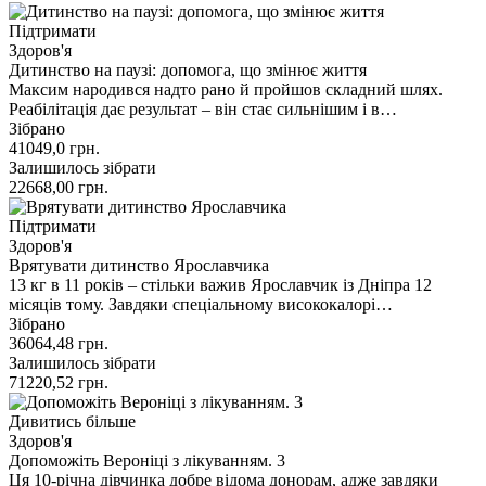
Підтримати
Здоров'я
Дитинство на паузі: допомога, що змінює життя
Максим народився надто рано й пройшов складний шлях.
Реабілітація дає результат – він стає сильнішим і в…
Зібрано
41049,0
грн.
Залишилось зібрати
22668,00
грн.
Підтримати
Здоров'я
Врятувати дитинство Ярославчика
13 кг в 11 років – стільки важив Ярославчик із Дніпра 12
місяців тому. Завдяки спеціальному висококалорі…
Зібрано
36064,48
грн.
Залишилось зібрати
71220,52
грн.
Дивитись більше
Здоров'я
Допоможіть Вероніці з лікуванням. 3
Ця 10-річна дівчинка добре відома донорам, адже завдяки