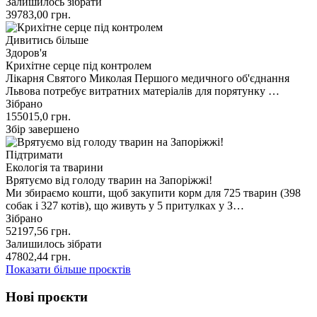
Залишилось зібрати
39783,00
грн.
Дивитись більше
Здоров'я
Крихітне серце під контролем
Лікарня Святого Миколая Першого медичного об'єднання
Львова потребує витратних матеріалів для порятунку …
Зібрано
155015,0
грн.
Збір завершено
Підтримати
Екологія та тварини
Врятуємо від голоду тварин на Запоріжжі!
Ми збираємо кошти, щоб закупити корм для 725 тварин (398
собак і 327 котів), що живуть у 5 притулках у З…
Зібрано
52197,56
грн.
Залишилось зібрати
47802,44
грн.
Показати більше проєктів
Нові проєкти