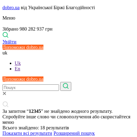
dobro.ua
від Української Біржі Благодійності
Меню
Зібрано 980 282 937 грн
Увійти
Допоможи dobro.ua
uk
Uk
En
Допоможи dobro.ua
За запитом “
12345
” не знайдено жодного результату.
Спробуйте інше слово чи словополучення або скористайтеся
меню
Всього знайдено:
18
результатів
Показати всі результати
Розширений пошук