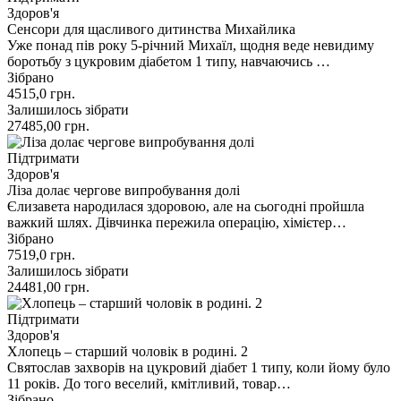
Здоров'я
Сенсори для щасливого дитинства Михайлика
Уже понад пів року 5-річний Михаїл, щодня веде невидиму
боротьбу з цукровим діабетом 1 типу, навчаючись …
Зібрано
4515,0
грн.
Залишилось зібрати
27485,00
грн.
Підтримати
Здоров'я
Ліза долає чергове випробування долі
Єлизавета народилася здоровою, але на сьогодні пройшла
важкий шлях. Дівчинка пережила операцію, хімієтер…
Зібрано
7519,0
грн.
Залишилось зібрати
24481,00
грн.
Підтримати
Здоров'я
Хлопець – старший чоловік в родині. 2
Святослав захворів на цукровий діабет 1 типу, коли йому було
11 років. До того веселий, кмітливий, товар…
Зібрано