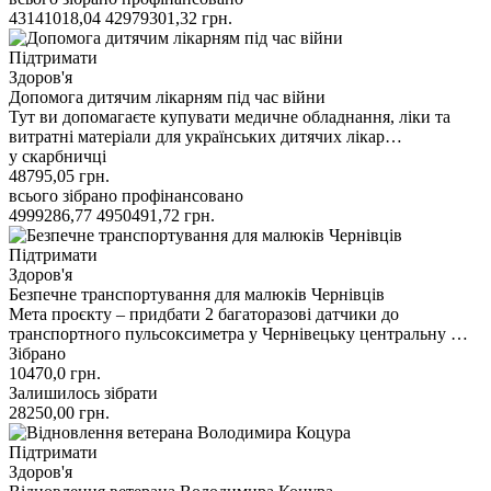
43141018,04
42979301,32
грн.
Підтримати
Здоров'я
Допомога дитячим лікарням під час війни
Тут ви допомагаєте купувати медичне обладнання, ліки та
витратні матеріали для українських дитячих лікар…
у скарбничці
48795,05
грн.
всього зібрано
профінансовано
4999286,77
4950491,72
грн.
Підтримати
Здоров'я
Безпечне транспортування для малюків Чернівців
Мета проєкту – придбати 2 багаторазові датчики до
транспортного пульсоксиметра у Чернівецьку центральну …
Зібрано
10470,0
грн.
Залишилось зібрати
28250,00
грн.
Підтримати
Здоров'я