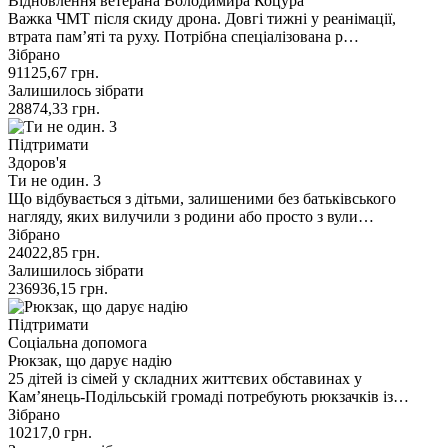
Відновлення ветерана Володимира Коцура
Важка ЧМТ після скиду дрона. Довгі тижні у реанімації,
втрата пам’яті та руху. Потрібна спеціалізована р…
Зібрано
91125,67
грн.
Залишилось зібрати
28874,33
грн.
Підтримати
Здоров'я
Ти не один. 3
Що відбувається з дітьми, залишеними без батьківського
нагляду, яких вилучили з родини або просто з вули…
Зібрано
24022,85
грн.
Залишилось зібрати
236936,15
грн.
Підтримати
Соціальна допомога
Рюкзак, що дарує надію
25 дітей із сімей у складних життєвих обставинах у
Кам’янець-Подільській громаді потребують рюкзачків із…
Зібрано
10217,0
грн.