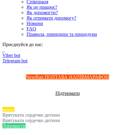
Співпраця
Як це працює?
Як допомогти?
Як отримати допомогу?
Новини
FAQ
Правила, принципи та процедури
Приєднуйся до нас:
Viber bot
Telegram bot
.
.
NewRun ПОЛТАВА НАПІВМАРАФОН
Допомога дитячим реанімаціям
Допомога дитячим реанімаціям
Підтримати
Добра банка від monobank - збираємо на добрі справи!
Добра банка від monobank - збираємо на добрі справи!
моно!
Врятувати сердечко дитини
Врятувати сердечко дитини
Допомогти