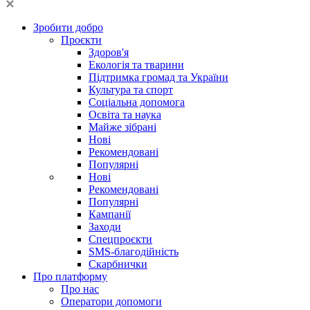
Зробити добро
Проєкти
Здоров'я
Екологія та тварини
Підтримка громад та України
Культура та спорт
Соціальна допомога
Освіта та наука
Майже зібрані
Нові
Рекомендовані
Популярні
Нові
Рекомендовані
Популярні
Кампанії
Заходи
Спецпроєкти
SMS-благодійність
Скарбнички
Про платформу
Про нас
Оператори допомоги