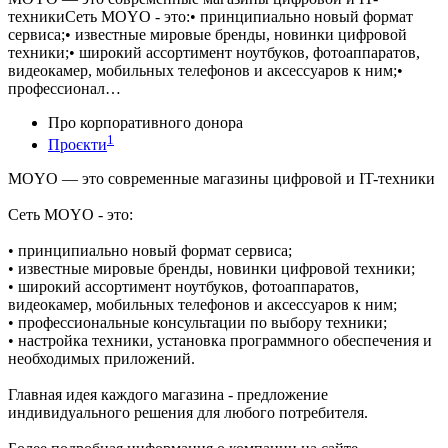
техникиСеть MOYO - это:• принципиально новый формат
сервиса;• известные мировые бренды, новинки цифровой
техники;• широкий ассортимент ноутбуков, фотоаппаратов,
видеокамер, мобильных телефонов и аксессуаров к ним;•
профессионал…
Про корпоративного донора
1
Проєкти
MOYO — это современные магазины цифровой и IT-техники
Сеть MOYO - это:
• принципиально новый формат сервиса;
• известные мировые бренды, новинки цифровой техники;
• широкий ассортимент ноутбуков, фотоаппаратов,
видеокамер, мобильных телефонов и аксессуаров к ним;
• профессиональные консультации по выбору техники;
• настройка техники, установка программного обеспечения и
необходимых приложений.
Главная идея каждого магазина - предложение
индивидуального решения для любого потребителя.