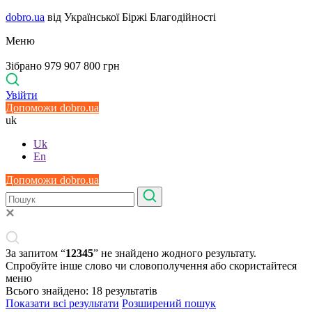
dobro.ua
від Української Біржі Благодійності
Меню
Зібрано 979 907 800 грн
Увійти
Допоможи dobro.ua
uk
Uk
En
Допоможи dobro.ua
За запитом “
12345
” не знайдено жодного результату.
Спробуйте інше слово чи словополучення або скористайтеся
меню
Всього знайдено:
18
результатів
Показати всі результати
Розширений пошук