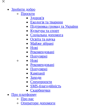
Зробити добро
Проєкти
Здоров'я
Екологія та тварини
Підтримка громад та України
Культура та спорт
Соціальна допомога
Освіта та наука
Майже зібрані
Нові
Рекомендовані
Популярні
Нові
Рекомендовані
Популярні
Кампанії
Заходи
Спецпроєкти
SMS-благодійність
Скарбнички
Про платформу
Про нас
Оператори допомоги