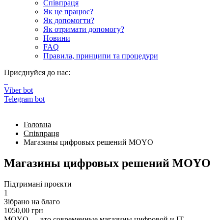
Співпраця
Як це працює?
Як допомогти?
Як отримати допомогу?
Новини
FAQ
Правила, принципи та процедури
Приєднуйся до нас:
Viber bot
Telegram bot
Головна
Співпраця
Магазины цифровых решений MOYO
Магазины цифровых решений MOYO
Підтримані проєкти
1
Зібрано на благо
1050,00
грн
MOYO — это современные магазины цифровой и IT-