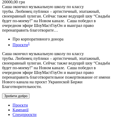
20000,00
грн
Саша окончил музыкальную школу по классу
трубы. Любимец публики – артистичный, эпатажный,
своенравный хулиган. Сейчас также ведущий шоу “Свадьба
будет по-моему!” на Новом канале. Саша победил в
очередном эфире ШоуМастГоуОн и выиграл право
перенаправить благотворите…
Про корпоративного донора
1
Проєкти
Саша окончил музыкальную школу по классу
трубы. Любимец публики – артистичный, эпатажный,
своенравный хулиган. Сейчас также ведущий шоу “Свадьба
будет по-моему!” на Новом канале. Саша победил в
очередном эфире ШоуМастГоуОн и выиграл право
перенаправить благотворительное пожертвование от имени
Нового канала на проєкт Украинской Биржи
Благотворительности.
Зробити добро
Проєкти
Кампанії
Спецпроєкти