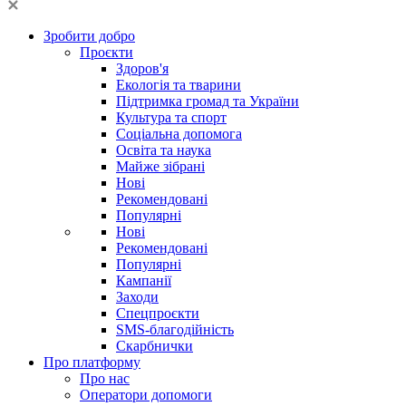
Зробити добро
Проєкти
Здоров'я
Екологія та тварини
Підтримка громад та України
Культура та спорт
Соціальна допомога
Освіта та наука
Майже зібрані
Нові
Рекомендовані
Популярні
Нові
Рекомендовані
Популярні
Кампанії
Заходи
Спецпроєкти
SMS-благодійність
Скарбнички
Про платформу
Про нас
Оператори допомоги