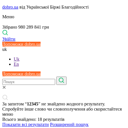
dobro.ua
від Української Біржі Благодійності
Меню
Зібрано 980 289 841 грн
Увійти
Допоможи dobro.ua
uk
Uk
En
Допоможи dobro.ua
За запитом “
12345
” не знайдено жодного результату.
Спробуйте інше слово чи словополучення або скористайтеся
меню
Всього знайдено:
18
результатів
Показати всі результати
Розширений пошук