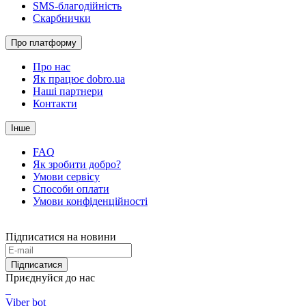
SMS-благодійність
Скарбнички
Про платформу
Про нас
Як працює dobro.ua
Наші партнери
Контакти
Інше
FAQ
Як зробити добро?
Умови сервісу
Способи оплати
Умови конфіденційності
Підписатися на новини
Підписатися
Приєднуйся до нас
Viber bot