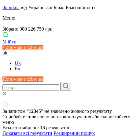
dobro.ua
від Української Біржі Благодійності
Меню
Зібрано 980 226 759 грн
Увійти
Допоможи dobro.ua
uk
Uk
En
Допоможи dobro.ua
За запитом “
12345
” не знайдено жодного результату.
Спробуйте інше слово чи словополучення або скористайтеся
меню
Всього знайдено:
18
результатів
Показати всі результати
Розширений пошук