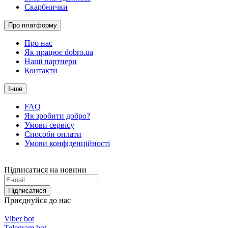
Скарбнички
Про платформу
Про нас
Як працює dobro.ua
Наші партнери
Контакти
Інше
FAQ
Як зробити добро?
Умови сервісу
Способи оплати
Умови конфіденційності
Підписатися на новини
Підписатися
Приєднуйся до нас
Viber bot
Telegram bot