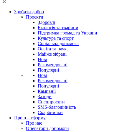
Зробити добро
Проєкти
Здоров'я
Екологія та тварини
Підтримка громад та України
Культура та спорт
Соціальна допомога
Освіта та наука
Майже зібрані
Нові
Рекомендовані
Популярні
Нові
Рекомендовані
Популярні
Кампанії
Заходи
Спецпроєкти
SMS-благодійність
Скарбнички
Про платформу
Про нас
Оператори допомоги