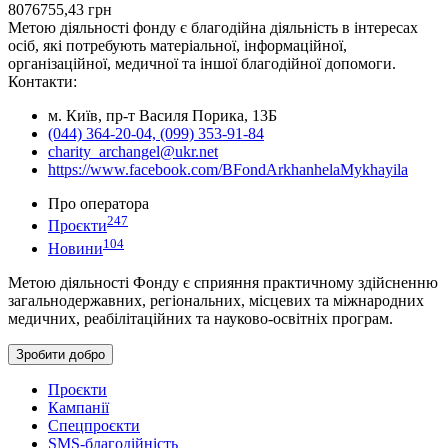
8076755,43
грн
Метою діяльності фонду є благодійна діяльність в інтересах
осіб, які потребують матеріальної, інформаційної,
організаційної, медичної та іншої благодійної допомоги.
Контакти:
м. Київ, пр-т Василя Порика, 13Б
(044) 364-20-04, (099) 353-91-84
charity_archangel@ukr.net
https://www.facebook.com/BFondArkhanhelaMykhayila
Про оператора
247
Проєкти
104
Новини
Метою діяльності Фонду є сприяння практичному здійсненню
загальнодержавних, регіональних, місцевих та міжнародних
медичних, реабілітаційних та науково-освітніх програм.
Зробити добро
Проєкти
Кампанії
Спецпроєкти
SMS-благодійність