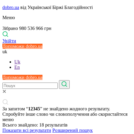
dobro.ua
від Української Біржі Благодійності
Меню
Зібрано 980 536 966 грн
Увійти
Допоможи dobro.ua
uk
Uk
En
Допоможи dobro.ua
За запитом “
12345
” не знайдено жодного результату.
Спробуйте інше слово чи словополучення або скористайтеся
меню
Всього знайдено:
18
результатів
Показати всі результати
Розширений пошук