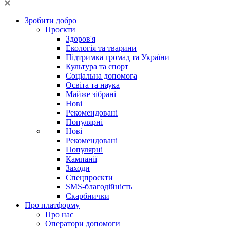
Зробити добро
Проєкти
Здоров'я
Екологія та тварини
Підтримка громад та України
Культура та спорт
Соціальна допомога
Освіта та наука
Майже зібрані
Нові
Рекомендовані
Популярні
Нові
Рекомендовані
Популярні
Кампанії
Заходи
Спецпроєкти
SMS-благодійність
Скарбнички
Про платформу
Про нас
Оператори допомоги