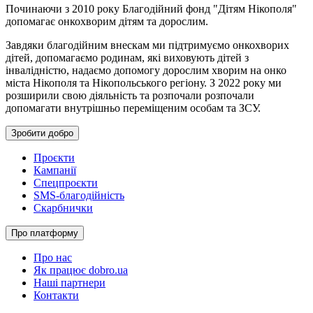
Починаючи з 2010 року Благодійний фонд "Дітям Нікополя"
допомагає онкохворим дітям та дорослим.
Завдяки благодійним внескам ми підтримуємо онкохворих
дітей, допомагаємо родинам, які виховують дітей з
інвалідністю, надаємо допомогу дорослим хворим на онко
міста Нікополя та Нікопольського регіону. З 2022 року ми
розширили свою діяльність та розпочали розпочали
допомагати внутрішньо переміщеним особам та ЗСУ.
Зробити добро
Проєкти
Кампанії
Спецпроєкти
SMS-благодійність
Скарбнички
Про платформу
Про нас
Як працює dobro.ua
Наші партнери
Контакти