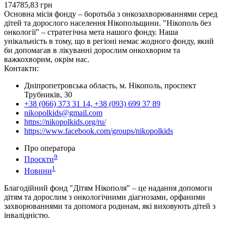
174785,83
грн
Основна місія фонду – боротьба з онкозахворюваннями серед
дітей та дорослого населення Нікопольщини. "Нікополь без
онкології" – стратегічна мета нашого фонду. Наша
унікальність в тому, що в регіоні немає жодного фонду, який
би допомагав в лікуванні дорослим онкохворим та
важкохворим, окрім нас.
Контакти:
Дніпропетровська область, м. Нікополь, проспект
Трубників, 30
+38 (066) 373 31 14, +38 (093) 699 37 89
nikopolkids@gmail.com
https://nikopolkids.org/ru/
https://www.facebook.com/groups/nikopolkids
Про оператора
9
Проєкти
1
Новини
Благодійний фонд "Дітям Нікополя" – це надання допомоги
дітям та дорослим з онкологічними діагнозами, орфаними
захворюваннями та допомога родинам, які виховують дітей з
інвалідністю.