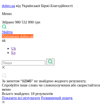
dobro.ua
від Української Біржі Благодійності
Меню
Зібрано 980 532 890 грн
Увійти
Допоможи dobro.ua
uk
Uk
En
За запитом “
12345
” не знайдено жодного результату.
Спробуйте інше слово чи словополучення або скористайтеся
меню
Всього знайдено:
18
результатів
Показати всі результати
Розширений пошук