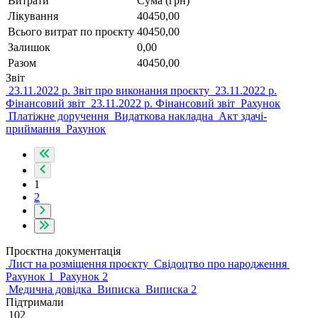
Витрати
Сума (грн)
Лікування
40450,00
Всього витрат по проєкту
40450,00
Залишок
0,00
Разом
40450,00
Звіт
23.11.2022 р. Звіт про виконання проєкту
23.11.2022 р.
Фінансовий звіт
23.11.2022 р. Фінансовий звіт
Рахунок
Платіжне доручення
Видаткова накладна
Акт здачі-
приймання
Рахунок
1
2
Проєктна документація
Лист на розміщення проєкту
Свідоцтво про народження
Рахунок 1
Рахунок 2
Медична довідка
Виписка
Виписка 2
Підтримали
102