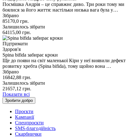
Посмішка Андрія – це справжнє диво. Три роки тому ми
боялися за його життя: настільки низька вага була у…
Зібрано
85170,0
грн.
Залишилось зібрати
64115,00
грн.
Підтримати
Здоров'я
Spina bifida забирає кроки
Ще до появи на світ маленької Кіри у неї виявили дефект
розвитку хребта (Spina bifida), тому щойно вона …
Зібрано
16842,88
грн.
Залишилось зібрати
21657,12
грн.
Показати всі
Зробити добро
Проєкти
Кампанії
Спецпроєкти
SMS-благодійність
Скарбнички