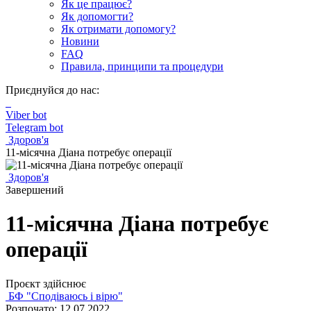
Як це працює?
Як допомогти?
Як отримати допомогу?
Новини
FAQ
Правила, принципи та процедури
Приєднуйся до нас:
Viber bot
Telegram bot
Здоров'я
11-місячна Діана потребує операції
Здоров'я
Завершений
11-місячна Діана потребує
операції
Проєкт здійснює
БФ "Сподіваюсь і вірю"
Розпочато: 12.07.2022