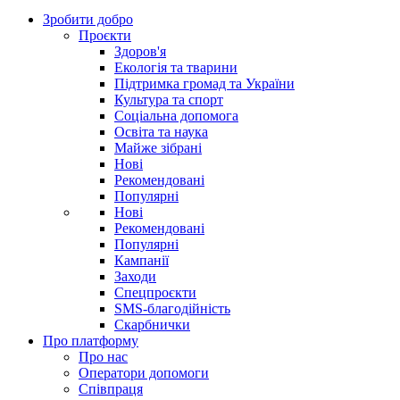
Зробити добро
Проєкти
Здоров'я
Екологія та тварини
Підтримка громад та України
Культура та спорт
Соціальна допомога
Освіта та наука
Майже зібрані
Нові
Рекомендовані
Популярні
Нові
Рекомендовані
Популярні
Кампанії
Заходи
Спецпроєкти
SMS-благодійність
Скарбнички
Про платформу
Про нас
Оператори допомоги
Співпраця