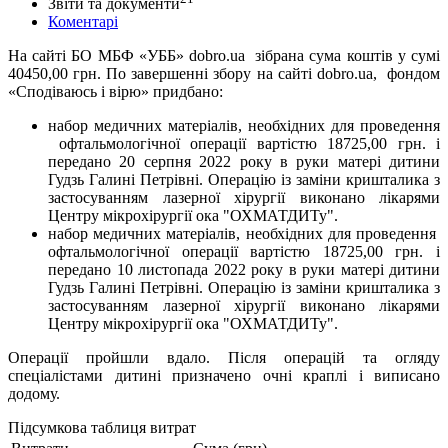
Звіти та документи
Коментарі
На сайті БО МБФ «УББ» dobro.ua зібрана сума коштів у сумі
40450,00 грн. По завершенні збору на сайті dobro.ua, фондом
«Сподіваюсь і вірю» придбано:
набор медичних матеріалів, необхідних для проведення
офтальмологічної операції вартістю 18725,00 грн. і
передано 20 серпня 2022 року в руки матері дитини
Гудзь Галині Петрівні. Операцію із заміни кришталика з
застосуванням лазерної хірургії виконано лікарями
Центру мікрохірургії ока "ОХМАТДИТу".
набор медичних матеріалів, необхідних для проведення
офтальмологічної операції вартістю 18725,00 грн. і
передано 10 листопада 2022 року в руки матері дитини
Гудзь Галині Петрівні. Операцію із заміни кришталика з
застосуванням лазерної хірургії виконано лікарями
Центру мікрохірургії ока "ОХМАТДИТу".
Операції пройшли вдало. Після операцій та огляду
спеціалістами дитині призначено очні краплі і виписано
додому.
Підсумкова таблиця витрат