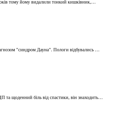
ь років тому йому видалили тонкий кишківник,…
іагнозом "синдром Дауна". Пологи відбувались …
П та щоденний біль від спастики, він знаходить…