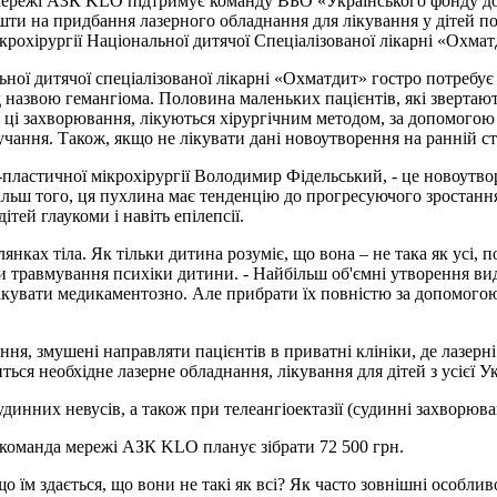
 мережі АЗК KLO підтримує команду ВБО «Українського фонду до
кошти на придбання лазерного обладнання для лікування у дітей
рохірургії Національної дитячої Спеціалізованої лікарні «Охмат
ної дитячої спеціалізованої лікарні «Охматдит» гостро потребує
азвою гемангіома. Половина маленьких пацієнтів, які звертають
ці захворювання, лікуються хірургічним методом, за допомогою 
учання. Також, якщо не лікувати дані новоутворення на ранній ста
-пластичної мікрохірургії Володимир Фідельський, - це новоутво
Більш того, ця пухлина має тенденцію до прогресуючого зростання
тей глаукоми і навіть епілепсії.
нках тіла. Як тільки дитина розуміє, що вона – не така як усі, 
 травмування психіки дитини. - Найбільш об'ємні утворення в
лікувати медикаментозно. Але прибрати їх повністю за допомого
ня, змушені направляти пацієнтів в приватні клініки, де лазер
ться необхідне лазерне обладнання, лікування для дітей з усієї 
динних невусів, а також при телеангіоектазії (судинні захворюва
 команда мережі АЗК KLO планує зібрати 72 500 грн.
що їм здається, що вони не такі як всі? Як часто зовнішні особл