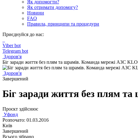
Як допомогти?
Як отримати допомогу?
Новини
FAQ
Правила, принципи та процедури
Приєднуйся до нас:
Viber bot
Telegram bot
Здоров'я
Біг заради життя без плям та шрамів. Команда мережі АЗС KLO
Здоров'я
Завершений
Біг заради життя без плям т
Проєкт здійснює
Уфонд
Розпочато: 01.03.2016
Київ
Завершений
Всього зібрано