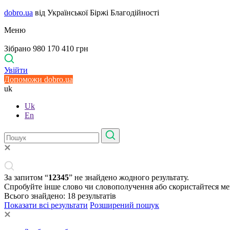
dobro.ua
від Української Біржі Благодійності
Меню
Зібрано 980 170 410 грн
Увійти
Допоможи dobro.ua
uk
Uk
En
За запитом “
12345
” не знайдено жодного результату.
Спробуйте інше слово чи словополучення або скористайтеся м
Всього знайдено:
18
результатів
Показати всі результати
Розширений пошук