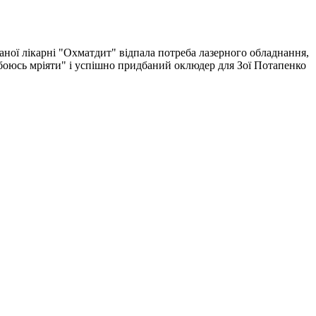
ваної лікарні "Охматдит" відпала потреба лазерного обладнання,
 боюсь мріяти" і успішно придбаний оклюдер для Зої Потапенко