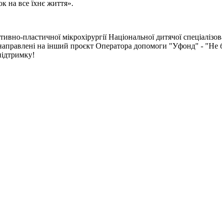
к на все їхнє життя».
ктивно-пластичної мікрохірургії Національної дитячої спеціалізо
ренаправлені на інший проєкт Оператора допомоги "Уфонд" - "Не
підтримку!