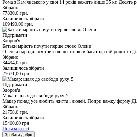
Рома з Кам'янського у свої 14 років важить лише 35 кг. Десят
Зібрано
77830,0
грн.
Залишилось зібрати
109490,00
грн.
Підтримати
Здоров'я
Батьки мріють почути перше слово Олени
Оленка народилася третьою дитиною в багатодітній родині з д
Зібрано
34494,0
грн.
Залишилось зібрати
25671,00
грн.
Підтримати
Здоров'я
Макар: шлях до свободи руху. 5
Макар понад усе любить життя і людей. Попри важку форму ДЦ
Зібрано
21758,0
грн.
Залишилось зібрати
15400,00
грн.
Показати всі
Зробити добро