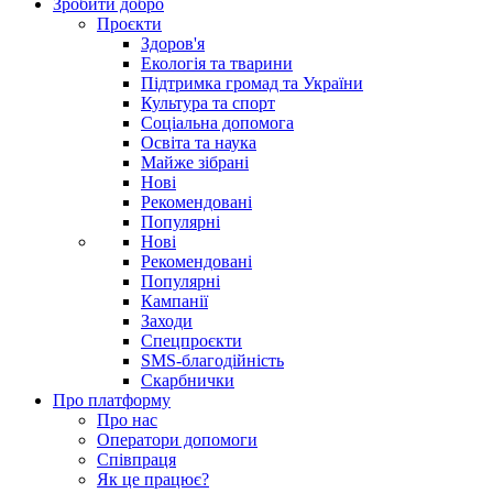
Зробити добро
Проєкти
Здоров'я
Екологія та тварини
Підтримка громад та України
Культура та спорт
Соціальна допомога
Освіта та наука
Майже зібрані
Нові
Рекомендовані
Популярні
Нові
Рекомендовані
Популярні
Кампанії
Заходи
Спецпроєкти
SMS-благодійність
Скарбнички
Про платформу
Про нас
Оператори допомоги
Співпраця
Як це працює?