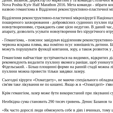
Денис Базанов, директор по маркетингу та команда столичної
Nova Poshta Kyiv Half Marathon 2016. Мета команди - зібрати 
назвою гемангіома в Відділенні реконструктивно-пластичної мік
Відділення реконструктивно-пластичної мікрохірургії Національ
поширеного захворювання - доброякісних судинних пухлин під н
новоутвореннями, страждають саме цією недугою. В даний час, 
апарату, дозволить усувати новоутворення без хірургічного втр
- Гемангіома, - пояснює завідувач відділенням реконструктивно
червона яскрава пляма, яка помітно псує зовнішність дитини. 
можуть порушувати функції ковтання, зору, а також розвиток у ді
Гемангіоми найчастіше зустрічаються на видимих, відкритих діля
рекомендують видалити пухлину якомога раніше, щоб уникнути
Фідельський. - Більш площинні форми на ранній стадії можна 
пухлини можна провести тільки завдяки лазеру.
Сьогодні хірурги «Охматдиту», не маючи спеціального обладнан
сім'ям таке лікування не по кишені. Якщо ж в «Охматдиті» з'яви
Крім гемангіом, лазер може бути використаний при лікуванні су
Необхідна сума становить 290 тисяч гривень. Денис Базанов та
«Як часто дорослі люди обмежують себе в діях і вчинках, тому 