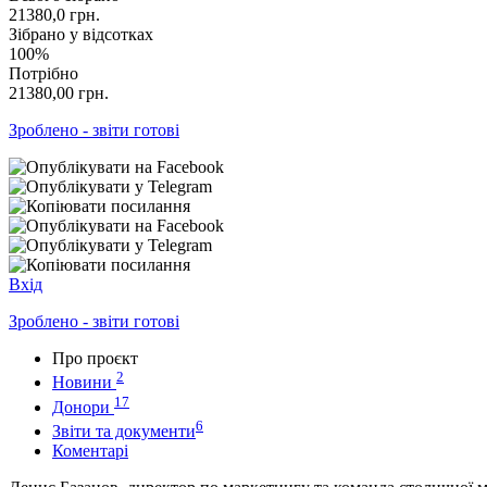
21380,0
грн.
Зібрано у відсотках
100%
Потрібно
21380,00
грн.
Зроблено - звіти готові
Вхід
Зроблено - звіти готові
Про проєкт
2
Новини
17
Донори
6
Звіти та документи
Коментарі