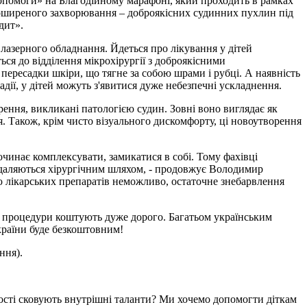
помоги» на Благодійному марафоні, який проходить в рамках
 поширеного захворювання – доброякісних судинних пухлин під
дит».
 лазерного обладнання. Йдеться про лікування у дітей
ся до відділення мікрохірургії з доброякісними
пересадки шкіри, що тягне за собою шрами і рубці. А наявність
дії, у дітей можуть з'явитися дуже небезпечні ускладнення.
рення, викликані патологією судин. Зовні воно виглядає як
. Також, крім чисто візуального дискомфорту, ці новоутворення
починає комплексувати, замикатися в собі. Тому фахівці
идаляються хірургічним шляхом, - продовжує Володимир
ю лікарських препаратів неможливо, остаточне знебарвлення
ні процедури коштують дуже дорого. Багатьом українським
України буде безкоштовним!
ння).
ивості сковують внутрішні таланти? Ми хочемо допомогти діткам