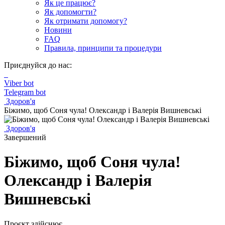
Як це працює?
Як допомогти?
Як отримати допомогу?
Новини
FAQ
Правила, принципи та процедури
Приєднуйся до нас:
Viber bot
Telegram bot
Здоров'я
Біжимо, щоб Соня чула! Олександр і Валерія Вишневські
Здоров'я
Завершений
Біжимо, щоб Соня чула!
Олександр і Валерія
Вишневські
Проєкт здійснює