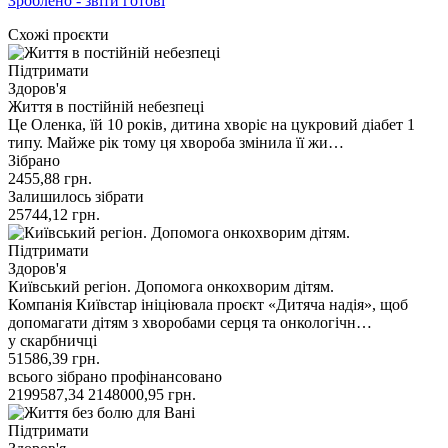
Зроблено - звіти готові
Схожі проєкти
Підтримати
Здоров'я
Життя в постійній небезпеці
Це Оленка, їй 10 років, дитина хворіє на цукровий діабет 1
типу. Майже рік тому ця хвороба змінила її жи…
Зібрано
2455,88
грн.
Залишилось зібрати
25744,12
грн.
Підтримати
Здоров'я
Київський регіон. Допомога онкохворим дітям.
Компанія Київстар ініціювала проєкт «Дитяча надія», щоб
допомагати дітям з хворобами серця та онкологічн…
у скарбничці
51586,39
грн.
всього зібрано
профінансовано
2199587,34
2148000,95
грн.
Підтримати