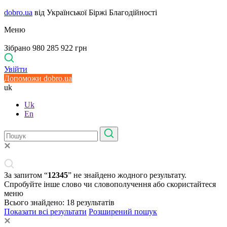
dobro.ua
від Української Біржі Благодійності
Меню
Зібрано 980 285 922 грн
Увійти
Допоможи dobro.ua
uk
Uk
En
За запитом “
12345
” не знайдено жодного результату.
Спробуйте інше слово чи словополучення або скористайтеся
меню
Всього знайдено:
18
результатів
Показати всі результати
Розширений пошук