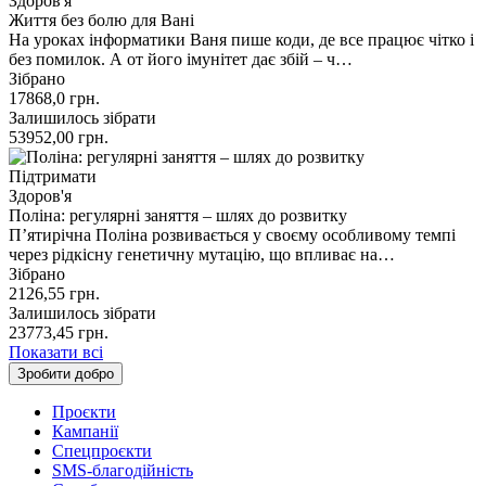
Здоров'я
Життя без болю для Вані
На уроках інформатики Ваня пише коди, де все працює чітко і
без помилок. А от його імунітет дає збій – ч…
Зібрано
17868,0
грн.
Залишилось зібрати
53952,00
грн.
Підтримати
Здоров'я
Поліна: регулярні заняття – шлях до розвитку
П’ятирічна Поліна розвивається у своєму особливому темпі
через рідкісну генетичну мутацію, що впливає на…
Зібрано
2126,55
грн.
Залишилось зібрати
23773,45
грн.
Показати всі
Зробити добро
Проєкти
Кампанії
Спецпроєкти
SMS-благодійність