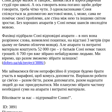
Соня добре малює й танцює, займається в хореографічній
студії при школі. А ось говорить вона погано: щоби добре
говорити, треба чітко чути. З однокласниками Соня
спілкується за допомогою жестової мови, і, може, сама не
помічає своєї проблеми, але стіна між нею та іншими світом
зростає. Без хороших апаратів у Соні немає шансів оволодіти
мовою.
Фахівці підібрали Соні відповідні апарати – в них вона
розрізнює слова, вимовлені пошепки, на відстані 3 метрів (при
цьому не бачачи обличчя мовця). Але апарати та витратні
матеріали коштують 52 000 грн – у батьків Соні немає таких
грошей. 6 700 грн вже зібрано небайдужими людьми. Ми
віримо, що разом зможемо зібрати залишок!
(
dobro.ua/uk/project/3886/
)
Ми займаємося бігом непрофесійно й уперше будемо брати
участь в марафоні, щоб комусь допомогти. Вирішили робити
це сім'єю – разом бігти, разом допомагати, разом надихати
людей до нас приєднуватися. Ми плануємо зібрати частину
необхідної суми на апарати і витратні матеріали.
Вболіваєте за нас – підтримайте Соню!".
ID:
3891