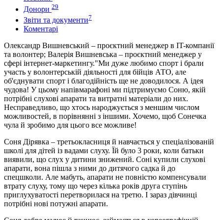
29
Донори
7
Звіти та документи
Коментарі
Олександр Вишневський – проєктний менеджер в IT-компанії
та волонтер; Валерія Вишневська – проєктний менеджер у
сфері інтернет-маркетингу."Ми дуже любимо спорт і брали
участь у волонтерській діяльності для бійців АТО, але
об'єднувати спорт і благодійність ще не доводилося. А ідея
чудова! У цьому напівмарафоні ми підтримуємо Соню, якій
потрібні слухові апарати та витратні матеріали до них.
Несправедливо, що хтось народжується з меншим числом
можливостей, в порівнянні з іншими. Хочемо, щоб Сонечка
чула й зробимо для цього все можливе!
Соня Дірявка – третьокласниця й навчається у спеціалізованій
школі для дітей із вадами слуху. Їй було 3 роки, коли батьки
виявили, що слух у дитини знижений. Соні купили слухові
апарати, вона пішла з ними до дитячого садка й до
спецшколи. Але мабуть, апарати не повністю компенсували
втрату слуху, тому що через кілька років друга ступінь
приглухуватості перетворилася на третю. І зараз дівчинці
потрібні нові потужні апарати.