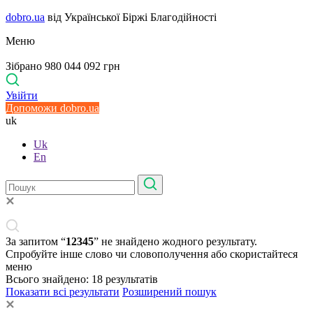
dobro.ua
від Української Біржі Благодійності
Меню
Зібрано 980 044 092 грн
Увійти
Допоможи dobro.ua
uk
Uk
En
За запитом “
12345
” не знайдено жодного результату.
Спробуйте інше слово чи словополучення або скористайтеся
меню
Всього знайдено:
18
результатів
Показати всі результати
Розширений пошук