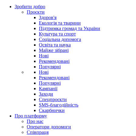
Зробити добро
Проєкти
Здоров'я
Екологія та тварини
Підтримка громад та України
Культура та спорт
Соціальна допомога
Освіта та наука
Майже зібрані
Нові
Рекомендовані
Популярні
Нові
Рекомендовані
Популярні
Кампанії
Заходи
Спецпроєкти
SMS-благодійність
Скарбнички
Про платформу
Про нас
Оператори допомоги
Співпраця