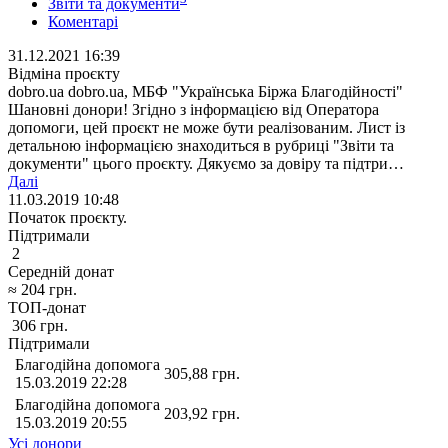
Звіти та документи
Коментарі
31.12.2021 16:39
Відміна проєкту
dobro.ua dobro.ua, МБФ "Українська Біржа Благодійності"
Шановні донори! Згідно з інформацією від Оператора
допомоги, цей проєкт не може бути реалізованим. Лист із
детальною інформацією знаходиться в рубриці "Звіти та
документи" цього проєкту. Дякуємо за довіру та підтри…
Далі
11.03.2019 10:48
Початок проєкту.
Підтримали
2
Середній донат
≈
204
грн.
ТОП-донат
306
грн.
Підтримали
Благодійна допомога
305,88
грн.
15.03.2019 22:28
Благодійна допомога
203,92
грн.
15.03.2019 20:55
Усі донори