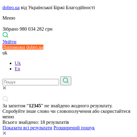
dobro.ua
від Української Біржі Благодійності
Меню
Зібрано 980 034 282 грн
Увійти
Допоможи dobro.ua
uk
Uk
En
За запитом “
12345
” не знайдено жодного результату.
Спробуйте інше слово чи словополучення або скористайтеся
меню
Всього знайдено:
18
результатів
Показати всі результати
Розширений пошук