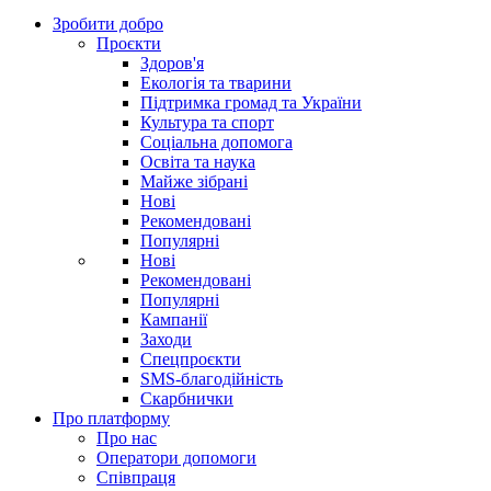
Зробити добро
Проєкти
Здоров'я
Екологія та тварини
Підтримка громад та України
Культура та спорт
Соціальна допомога
Освіта та наука
Майже зібрані
Нові
Рекомендовані
Популярні
Нові
Рекомендовані
Популярні
Кампанії
Заходи
Спецпроєкти
SMS-благодійність
Скарбнички
Про платформу
Про нас
Оператори допомоги
Співпраця