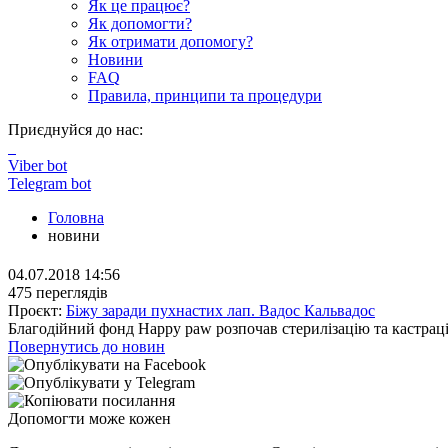
Як це працює?
Як допомогти?
Як отримати допомогу?
Новини
FAQ
Правила, принципи та процедури
Приєднуйся до нас:
Viber bot
Telegram bot
Головна
новини
04.07.2018 14:56
475 переглядів
Проєкт:
Біжу заради пухнастих лап. Вадос Кальвадос
Благодійний фонд Happy paw розпочав стерилізацію та кастрац
Повернутись до новин
Допомогти може кожен