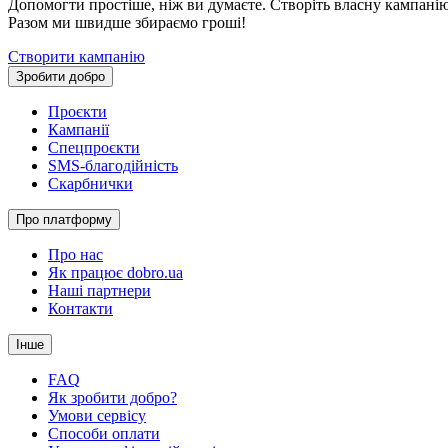
Допомогти простіше, ніж ви думаєте. Створіть власну кампанію 
Разом ми швидше збираємо гроші!
Створити кампанію
Зробити добро
Проєкти
Кампанії
Спецпроєкти
SMS-благодійність
Скарбнички
Про платформу
Про нас
Як працює dobro.ua
Наші партнери
Контакти
Інше
FAQ
Як зробити добро?
Умови сервісу
Способи оплати