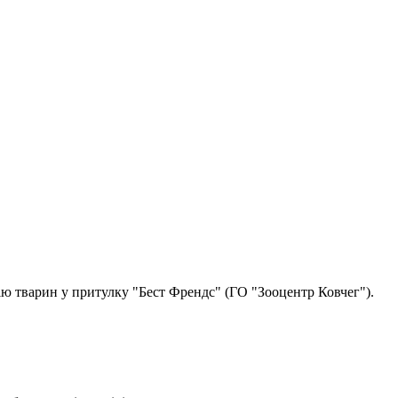
ію тварин у притулку "Бест Френдс" (ГО "Зооцентр Ковчег").