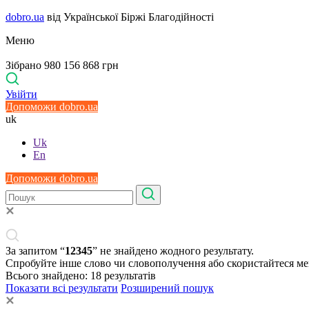
dobro.ua
від Української Біржі Благодійності
Меню
Зібрано 980 156 868 грн
Увійти
Допоможи dobro.ua
uk
Uk
En
Допоможи dobro.ua
За запитом “
12345
” не знайдено жодного результату.
Спробуйте інше слово чи словополучення або скористайтеся м
Всього знайдено:
18
результатів
Показати всі результати
Розширений пошук