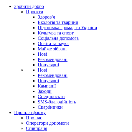
Зробити добро
Проєкти
Здоров'я
Екологія та тварини
Підтримка громад та України
Культура та спорт
Соціальна допомога
Освіта та наука
Майже зібрані
Нові
Рекомендовані
Популярні
Нові
Рекомендовані
Популярні
Кампанії
Заходи
Спецпроєкти
SMS-благодійність
Скарбнички
Про платформу
Про нас
Оператори допомоги
Співпраця