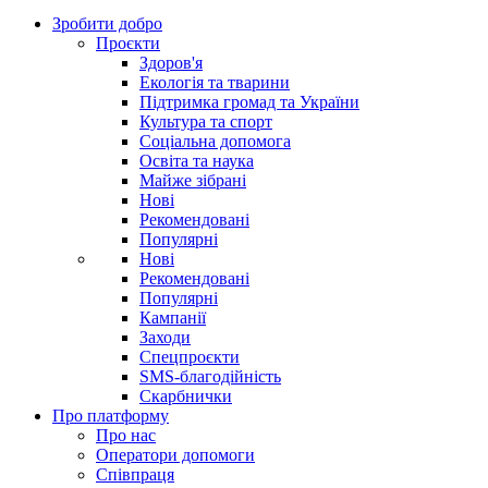
Зробити добро
Проєкти
Здоров'я
Екологія та тварини
Підтримка громад та України
Культура та спорт
Соціальна допомога
Освіта та наука
Майже зібрані
Нові
Рекомендовані
Популярні
Нові
Рекомендовані
Популярні
Кампанії
Заходи
Спецпроєкти
SMS-благодійність
Скарбнички
Про платформу
Про нас
Оператори допомоги
Співпраця