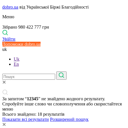
dobro.ua
від Української Біржі Благодійності
Меню
Зібрано 980 422 777 грн
Увійти
Допоможи dobro.ua
uk
Uk
En
За запитом “
12345
” не знайдено жодного результату.
Спробуйте інше слово чи словополучення або скористайтеся
меню
Всього знайдено:
18
результатів
Показати всі результати
Розширений пошук