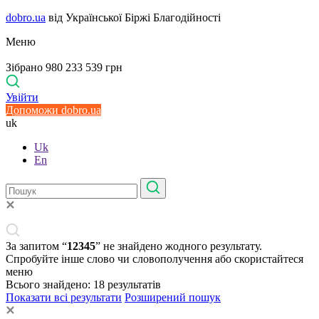
dobro.ua
від Української Біржі Благодійності
Меню
Зібрано 980 233 539 грн
Увійти
Допоможи dobro.ua
uk
Uk
En
За запитом “
12345
” не знайдено жодного результату.
Спробуйте інше слово чи словополучення або скористайтеся
меню
Всього знайдено:
18
результатів
Показати всі результати
Розширений пошук