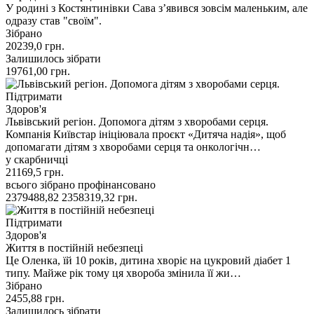
У родині з Костянтинівки Сава з’явився зовсім маленьким, але
одразу став "своїм".
Зібрано
20239,0
грн.
Залишилось зібрати
19761,00
грн.
Підтримати
Здоров'я
Львівський регіон. Допомога дітям з хворобами серця.
Компанія Київстар ініціювала проєкт «Дитяча надія», щоб
допомагати дітям з хворобами серця та онкологічн…
у скарбничці
21169,5
грн.
всього зібрано
профінансовано
2379488,82
2358319,32
грн.
Підтримати
Здоров'я
Життя в постійній небезпеці
Це Оленка, їй 10 років, дитина хворіє на цукровий діабет 1
типу. Майже рік тому ця хвороба змінила її жи…
Зібрано
2455,88
грн.
Залишилось зібрати