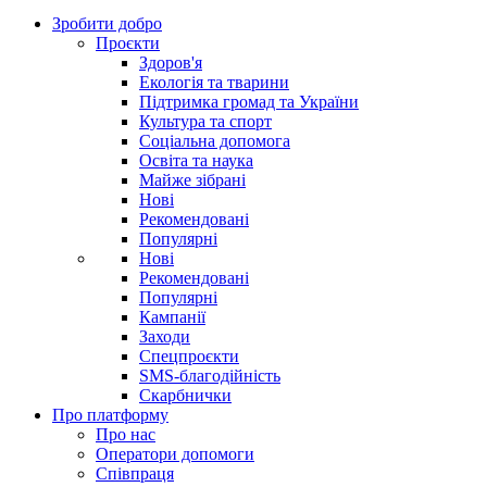
Зробити добро
Проєкти
Здоров'я
Екологія та тварини
Підтримка громад та України
Культура та спорт
Соціальна допомога
Освіта та наука
Майже зібрані
Нові
Рекомендовані
Популярні
Нові
Рекомендовані
Популярні
Кампанії
Заходи
Спецпроєкти
SMS-благодійність
Скарбнички
Про платформу
Про нас
Оператори допомоги
Співпраця