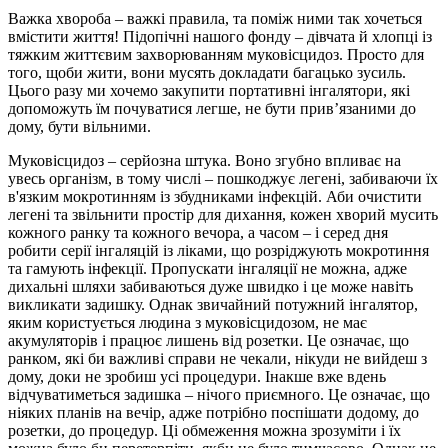
Важка хвороба – важкі правила, та поміж ними так хочеться
вмістити життя! Підопічні нашого фонду – дівчата й хлопці із
тяжким життєвим захворюванням муковісцидоз. Просто для
того, щоби жити, вони мусять докладати багацько зусиль.
Цього разу ми хочемо закупити портативні інгалятори, які
допоможуть їм почуватися легше, не бути прив’язаними до
дому, бути вільними.
Муковісцидоз – серйозна штука. Воно згубно впливає на
увесь організм, в тому числі – пошкоджує легені, забиваючи їх
в'язким мокротинням із збудниками інфекцій. Аби очистити
легені та звільнити простір для дихання, кожен хворий мусить
кожного ранку та кожного вечора, а часом – і серед дня
робити серії інгаляцій із ліками, що розріджують мокротиння
та гамують інфекції. Пропускати інгаляції не можна, адже
дихальні шляхи забиваються дуже швидко і це може навіть
викликати задишку. Однак звичайний потужний інгалятор,
яким користується людина з муковісцидозом, не має
акумуляторів і працює лишень від розетки. Це означає, що
ранком, які би важливі справи не чекали, нікуди не вийдеш з
дому, доки не зробиш усі процедури. Інакше вже вдень
відчуватиметься задишка – нічого приємного. Це означає, що
ніяких планів на вечір, адже потрібно поспішати додому, до
розетки, до процедур. Ці обмеження можна зрозуміти і їх