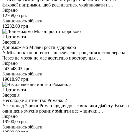
фахової підтримки, щоб розвиватись, укріплювати н…
Зібрано
12768,0
грн.
Залишилось зібрати
12232,00
грн.
Підтримати
Здоров'я
Допоможімо Мілані рости здоровою
У Мілани краніостеноз – передчасне зрощення кісток черепа.
Через це мозок не має достатньо простору для …
Зібрано
243548,03
грн.
Залишилось зібрати
19018,97
грн.
Підтримати
Здоров'я
Несолодке дитинство Романа. 2
Уже понад 2 роки Роман щодня долає виклики діабету. Всього
один день змусив родину змінити все – звички,…
Зібрано
19500,0
грн.
Залишилось зібрати