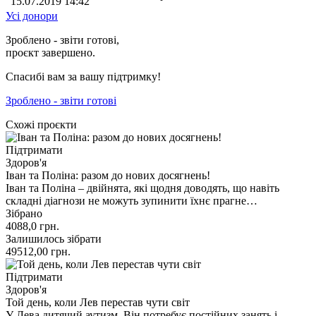
15.07.2019 14:42
Усі донори
Зроблено - звіти готові,
проєкт завершено.
Спасибі вам за вашу підтримку!
Зроблено - звіти готові
Схожі проєкти
Підтримати
Здоров'я
Іван та Поліна: разом до нових досягнень!
Іван та Поліна – двійнята, які щодня доводять, що навіть
складні діагнози не можуть зупинити їхнє прагне…
Зібрано
4088,0
грн.
Залишилось зібрати
49512,00
грн.
Підтримати
Здоров'я
Той день, коли Лев перестав чути світ
У Лева дитячий аутизм. Він потребує постійних занять і