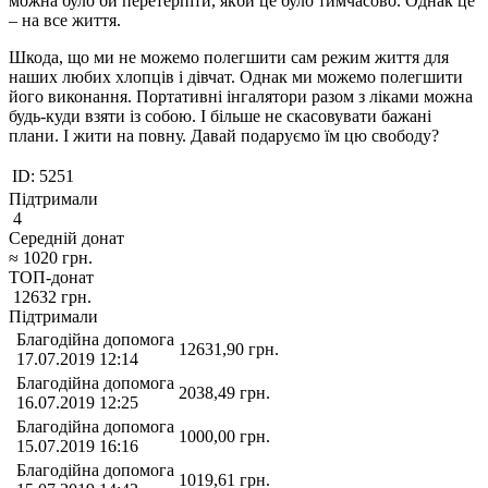
можна було би перетерпіти, якби це було тимчасово. Однак це
– на все життя.
Шкода, що ми не можемо полегшити сам режим життя для
наших любих хлопців і дівчат. Однак ми можемо полегшити
його виконання. Портативні інгалятори разом з ліками можна
будь-куди взяти із собою. І більше не скасовувати бажані
плани. І жити на повну. Давай подаруємо їм цю свободу?
ID:
5251
Підтримали
4
Середній донат
≈
1020
грн.
ТОП-донат
12632
грн.
Підтримали
Благодійна допомога
12631,90
грн.
17.07.2019 12:14
Благодійна допомога
2038,49
грн.
16.07.2019 12:25
Благодійна допомога
1000,00
грн.
15.07.2019 16:16
Благодійна допомога
1019,61
грн.