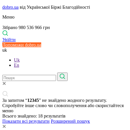
dobro.ua
від Української Біржі Благодійності
Меню
Зібрано 980 536 966 грн
Увійти
Допоможи dobro.ua
uk
Uk
En
За запитом “
12345
” не знайдено жодного результату.
Спробуйте інше слово чи словополучення або скористайтеся
меню
Всього знайдено:
18
результатів
Показати всі результати
Розширений пошук