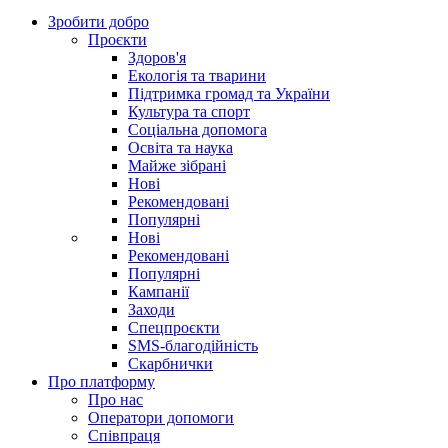
Зробити добро
Проєкти
Здоров'я
Екологія та тварини
Підтримка громад та України
Культура та спорт
Соціальна допомога
Освіта та наука
Майже зібрані
Нові
Рекомендовані
Популярні
Нові
Рекомендовані
Популярні
Кампанії
Заходи
Спецпроєкти
SMS-благодійність
Скарбнички
Про платформу
Про нас
Оператори допомоги
Співпраця