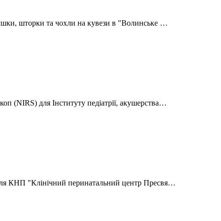
ушки, шторки та чохли на кувези в "Волинське …
оп (NIRS) для Інституту педіатрії, акушерства…
 для КНП "Клінічний перинатальний центр Пресвя…