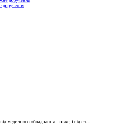
жне доручення
е доручення
 від медичного обладнання – отже, і від ел…