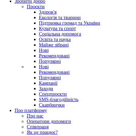
Зробити добро
Проєкти
Здоров'я
Екологія та тварини
Підтримка громад та України
Культура та спорт
Соціальна допомога
Освіта та наука
Майже зібрані
Нові
Рекомендовані
Популярні
Нові
Рекомендовані
Популярні
Кампанії
Заходи
Спецпроєкти
SMS-благодійність
Скарбнички
Про платформу
Про нас
Оператори допомоги
Співпраця
Як це працює?