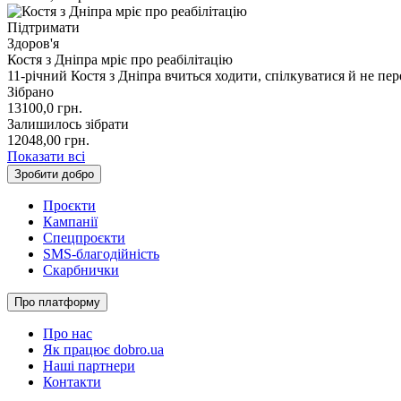
Підтримати
Здоров'я
Костя з Дніпра мріє про реабілітацію
11-річний Костя з Дніпра вчиться ходити, спілкуватися й не пе
Зібрано
13100,0
грн.
Залишилось зібрати
12048,00
грн.
Показати всі
Зробити добро
Проєкти
Кампанії
Спецпроєкти
SMS-благодійність
Скарбнички
Про платформу
Про нас
Як працює dobro.ua
Наші партнери
Контакти