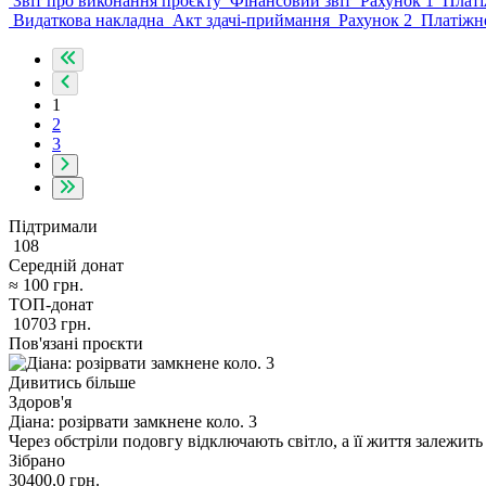
Звіт про виконання проєкту
Фінансовий звіт
Рахунок 1
Платі
Видаткова накладна
Акт здачі-приймання
Рахунок 2
Платіжн
1
2
3
Підтримали
108
Середній донат
≈
100
грн.
ТОП-донат
10703
грн.
Пов'язані проєкти
Дивитись більше
Здоров'я
Діана: розірвати замкнене коло. 3
Через обстріли подовгу відключають світло, а її життя залежить
Зібрано
30400,0
грн.