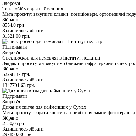
Здоров'я
Теплі обійми для найменших
Мета проєкту: закупити кладки, позиціонери, ортопедичні под
Зібрано
8554,0
грн.
Залишилось зібрати
31321,00
грн.
Підтримати
Здоров'я
Спектроскоп для немовлят в Інститут педіатрії
Завдяки проєкту ми закупимо ближній інфрачервоний спектроск
Зібрано
52298,37
грн.
Залишилось зібрати
1347701,63
грн.
Підтримати
Здоров'я
Дихання світла для найменших у Сумах
Мета проєкту: зібрати кошти на придбання лампи фототерапії
Зібрано
2150,0
грн.
Залишилось зібрати
297850,00
грн.