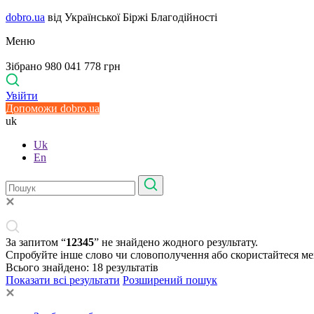
dobro.ua
від Української Біржі Благодійності
Меню
Зібрано 980 041 778 грн
Увійти
Допоможи dobro.ua
uk
Uk
En
За запитом “
12345
” не знайдено жодного результату.
Спробуйте інше слово чи словополучення або скористайтеся м
Всього знайдено:
18
результатів
Показати всі результати
Розширений пошук