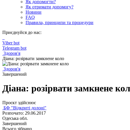
Як допомогти?
Як отримати допомогу?
Новини
FAQ
Правила, принципи та процедури
Приєднуйся до нас:
Viber bot
Telegram bot
Здоров'я
Діана: розірвати замкнене коло
Здоров'я
Завершений
Діана: розірвати замкнене ко
Проєкт здійснює
БФ "Відкриті долоні"
Розпочато: 29.06.2017
Одеська обл.
Завершений
Всього зібрано