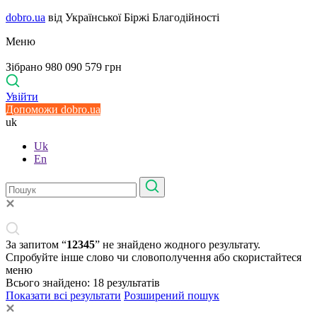
dobro.ua
від Української Біржі Благодійності
Меню
Зібрано 980 090 579 грн
Увійти
Допоможи dobro.ua
uk
Uk
En
За запитом “
12345
” не знайдено жодного результату.
Спробуйте інше слово чи словополучення або скористайтеся
меню
Всього знайдено:
18
результатів
Показати всі результати
Розширений пошук