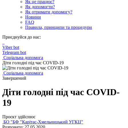
Як це працює?
Як допомогти?
Як отримати допомогу?
Новини
FAQ
Правила, принципи та процедури
Приєднуйся до нас:
Viber bot
Telegram bot
Соціальна допомога
Діти голодні під час COVID-19
Соціальна допомога
Завершений
Діти голодні під час COVID-
19
Проєкт здійснює
БО "БФ "Карітас-Хмельницький УГКЦ"
Розпочато: 27.05.2020