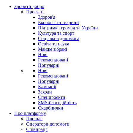
Зробити добро
Проєкти
Здоров'я
Екологія та тварини
Підтримка громад та України
Культура та спорт
Соціальна допомога
Освіта та наука
Майже зібрані
Нові
Рекомендовані
Популярні
Нові
Рекомендовані
Популярні
Кампанії
Заходи
Спецпроєкти
SMS-благодійність
Скарбнички
Про платформу
Про нас
Оператори допомоги
Співпраця