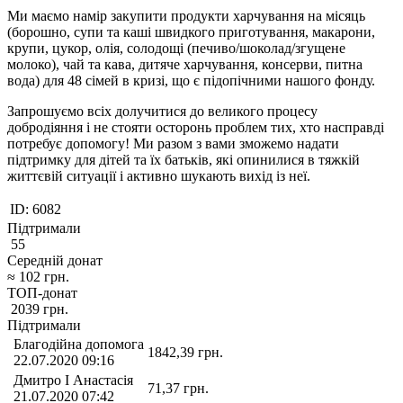
Ми маємо намір закупити продукти харчування на місяць
(борошно, супи та каші швидкого приготування, макарони,
крупи, цукор, олія, солодощі (печиво/шоколад/згущене
молоко), чай та кава, дитяче харчування, консерви, питна
вода) для 48 сімей в кризі, що є підопічними нашого фонду.
Запрошуємо всіх долучитися до великого процесу
добродіяння і не стояти осторонь проблем тих, хто насправді
потребує допомогу! Ми разом з вами зможемо надати
підтримку для дітей та їх батьків, які опинилися в тяжкій
життєвій ситуації і активно шукають вихід із неї.
ID:
6082
Підтримали
55
Середній донат
≈
102
грн.
ТОП-донат
2039
грн.
Підтримали
Благодійна допомога
1842,39
грн.
22.07.2020 09:16
Дмитро І Анастасія
71,37
грн.
21.07.2020 07:42