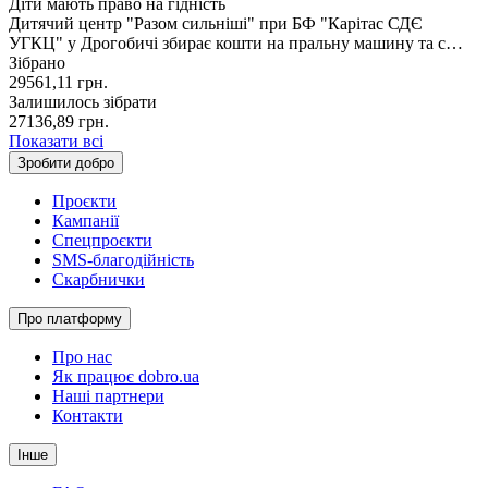
Діти мають право на гідність
Дитячий центр "Разом сильніші" при БФ "Карітас СДЄ
УГКЦ" у Дрогобичі збирає кошти на пральну машину та с…
Зібрано
29561,11
грн.
Залишилось зібрати
27136,89
грн.
Показати всі
Зробити добро
Проєкти
Кампанії
Спецпроєкти
SMS-благодійність
Скарбнички
Про платформу
Про нас
Як працює dobro.ua
Наші партнери
Контакти
Інше