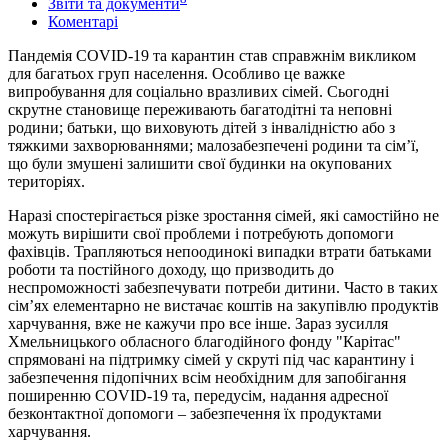
Звіти та документи
Коментарі
Пандемія COVID-19 та карантин став справжнім викликом
для багатьох груп населення. Особливо це важке
випробування для соціально вразливих сімей. Сьогодні
скрутне становище переживають багатодітні та неповні
родини; батьки, що виховують дітей з інвалідністю або з
тяжкими захворюваннями; малозабезпечені родини та сім’ї,
що були змушені залишити свої будинки на окупованих
територіях.
Наразі спостерігається різке зростання сімей, які самостійно не
можуть вирішити свої проблеми і потребують допомоги
фахівців. Трапляються непоодинокі випадки втрати батьками
роботи та постійного доходу, що призводить до
неспроможності забезпечувати потреби дитини. Часто в таких
сім’ях елементарно не вистачає коштів на закупівлю продуктів
харчування, вже не кажучи про все інше. Зараз зусилля
Хмельницького обласного благодійного фонду "Карітас"
спрямовані на підтримку сімей у скруті під час карантину і
забезпечення підопічних всім необхідним для запобігання
поширенню COVID-19 та, передусім, надання адресної
безконтактної допомоги – забезпечення їх продуктами
харчування.