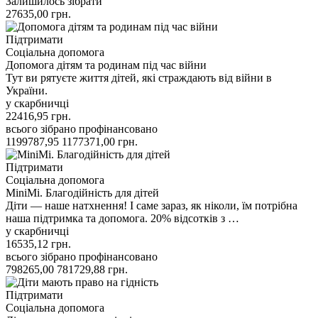
Залишилось зібрати
27635,00
грн.
Підтримати
Соціальна допомога
Допомога дітям та родинам під час війни
Тут ви рятуєте життя дітей, які страждають від війни в
України.
у скарбничці
22416,95
грн.
всього зібрано
профінансовано
1199787,95
1177371,00
грн.
Підтримати
Соціальна допомога
MiniMi. Благодійність для дітей
Діти — наше натхнення! І саме зараз, як ніколи, їм потрібна
наша підтримка та допомога. 20% відсотків з …
у скарбничці
16535,12
грн.
всього зібрано
профінансовано
798265,00
781729,88
грн.
Підтримати
Соціальна допомога