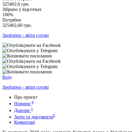
325402,6
грн.
Зібрано у відсотках
100%
Потрібно
325402,60
грн.
Зроблено - звіти готові
Вхід
Зроблено - звіти готові
Про проєкт
4
Новини
1
Донори
6
Звіти та документи
Коментарі