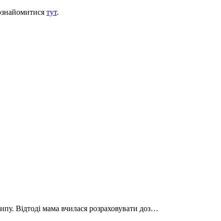
 ознайомитися
тут
.
типу. Відтоді мама вчилася розраховувати доз…