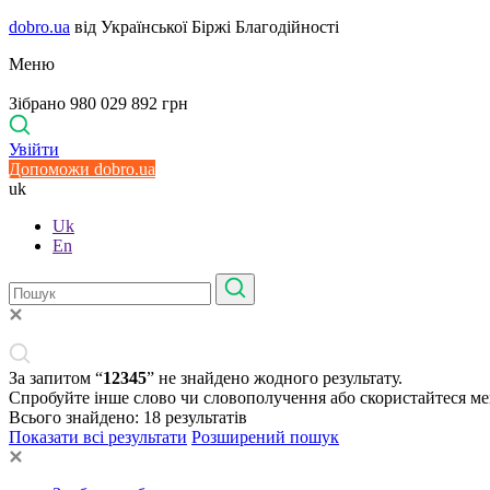
dobro.ua
від Української Біржі Благодійності
Меню
Зібрано 980 029 892 грн
Увійти
Допоможи dobro.ua
uk
Uk
En
За запитом “
12345
” не знайдено жодного результату.
Спробуйте інше слово чи словополучення або скористайтеся м
Всього знайдено:
18
результатів
Показати всі результати
Розширений пошук