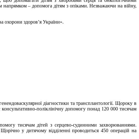
, щоб допомагати дітям з хворобами серця та онкологічними
м напрямком – допомога дітям з опіками. Незважаючи на війну,
ва охорони здоров’я України».
тгенендоваскулярної діагностики та трансплантології. Щороку в
ає консультативно-поліклінічну допомогу понад 120 000 тисячам
опомогу тисячам дітей з серцево-судинними захворюваннями.
. Щорічно у дитячому відділенні проводиться 450 операцій на