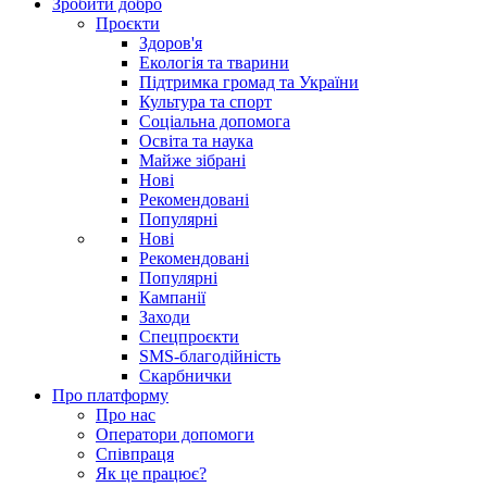
Зробити добро
Проєкти
Здоров'я
Екологія та тварини
Підтримка громад та України
Культура та спорт
Соціальна допомога
Освіта та наука
Майже зібрані
Нові
Рекомендовані
Популярні
Нові
Рекомендовані
Популярні
Кампанії
Заходи
Спецпроєкти
SMS-благодійність
Скарбнички
Про платформу
Про нас
Оператори допомоги
Співпраця
Як це працює?