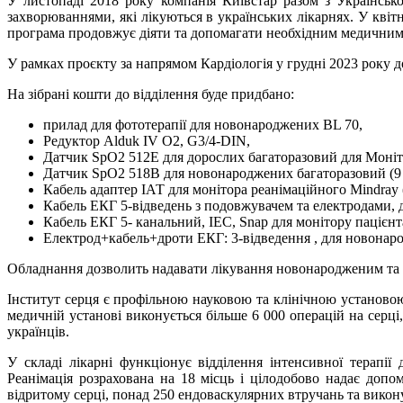
У листопаді 2018 року компанія Київстар разом з Українськ
захворюваннями, які лікуються в українських лікарнях. У кві
програма продовжує діяти та допомагати необхідним медичним
У рамках проєкту за напрямом Кардіологія у грудні 2023 року 
На зібрані кошти до відділення буде придбано:
прилад для фототерапії для новонароджених BL 70,
Редуктор Alduk IV O2, G3/4-DIN,
Датчик SpO2 512E для дорослих багаторазовий для Монітор
Датчик SpO2 518B для новонароджених багаторазовий (9 
Кабель адаптер ІАТ для монітора реанімаційного Mindray 
Кабель ЕКГ 5-відведень з подовжувачем та електродами, для
Кабель ЕКГ 5- канальний, IEC, Snap для монітору пацієнта
Електрод+кабель+дроти ЕКГ: 3-відведення , для новонародж
Обладнання дозволить надавати лікування новонародженим та н
Інститут серця є профільною науковою та клінічною установою 
медичній установі виконується більше 6 000 операцій на серці
українців.
У складі лікарні функціонує відділення інтенсивної терап
Реанімація розрахована на 18 місць і цілодобово надає допо
відритому серці, понад 250 ендоваскулярних втручань та викону