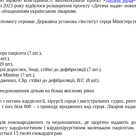
ою Біржею Благодійності започаткувала проєкт «
Дитяча надія
»
тні 2023 року відбулося розширення проєкту «Дитяча надія» нови
 обладнанням українським лікарням.
допомогу отримає Державна установа «Інститут серця Міністерст
а пацієнта (7 шт.),
шт.),
(9 шт),
 дорослих, Snap, стійкі до дефібриляції (7 шт.),
 Mindray (7 шт.),
ених, Clip, стійкі до дефібриляції, IEC (8 шт).
едоношеним діткам на більш якісному рівні.
з питань кардіології, хірургії серця і магістральних судин, рен
, з них біля 800 – з приводу вроджених вад серця. Лікарня над
ії для новонароджених та недоношених, де щорічно надають д
могу кардіологічним і кардіохірургічним маленьким пацієнтам
ється 15 тисяч ехокардіограм.