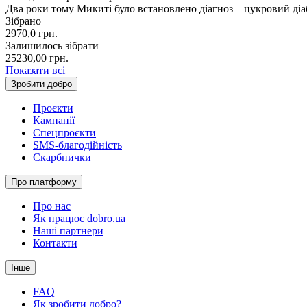
Два роки тому Микиті було встановлено діагноз – цукровий діа
Зібрано
2970,0
грн.
Залишилось зібрати
25230,00
грн.
Показати всі
Зробити добро
Проєкти
Кампанії
Спецпроєкти
SMS-благодійність
Скарбнички
Про платформу
Про нас
Як працює dobro.ua
Наші партнери
Контакти
Інше
FAQ
Як зробити добро?