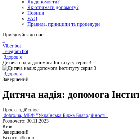
Як допомогти?
Як отримати допомогу?
Новини
FAQ
Правила, принципи та процедури
Приєднуйся до нас:
Viber bot
Telegram bot
Здоров'я
Дитяча надія: допомога Інституту серця 3
Здоров'я
Завершений
Дитяча надія: допомога Інсти
Проєкт здійснює
dobro.ua, МБФ "Українська Біржа Благодійності"
Розпочато: 30.11.2023
Київ
Завершений
Всього зібрано