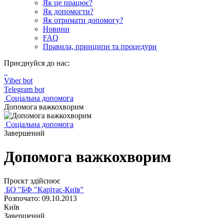
Як це працює?
Як допомогти?
Як отримати допомогу?
Новини
FAQ
Правила, принципи та процедури
Приєднуйся до нас:
Viber bot
Telegram bot
Соціальна допомога
Допомога важкохворим
Соціальна допомога
Завершений
Допомога важкохворим
Проєкт здійснює
БО "БФ "Карітас-Київ"
Розпочато: 09.10.2013
Київ
Завершений