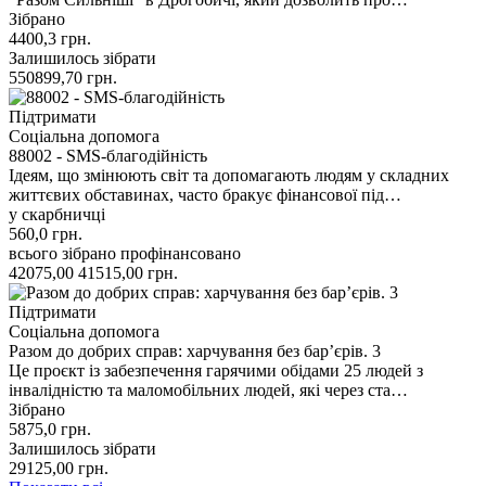
Зібрано
4400,3
грн.
Залишилось зібрати
550899,70
грн.
Підтримати
Соціальна допомога
88002 - SMS-благодійність
Ідеям, що змінюють світ та допомагають людям у складних
життєвих обставинах, часто бракує фінансової під…
у скарбничці
560,0
грн.
всього зібрано
профінансовано
42075,00
41515,00
грн.
Підтримати
Соціальна допомога
Разом до добрих справ: харчування без барʼєрів. 3
Це проєкт із забезпечення гарячими обідами 25 людей з
інвалідністю та маломобільних людей, які через ста…
Зібрано
5875,0
грн.
Залишилось зібрати
29125,00
грн.