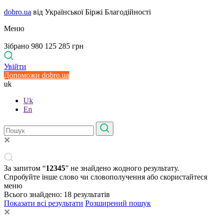
dobro.ua
від Української Біржі Благодійності
Меню
Зібрано 980 125 285 грн
Увійти
Допоможи dobro.ua
uk
Uk
En
За запитом “
12345
” не знайдено жодного результату.
Спробуйте інше слово чи словополучення або скористайтеся
меню
Всього знайдено:
18
результатів
Показати всі результати
Розширений пошук