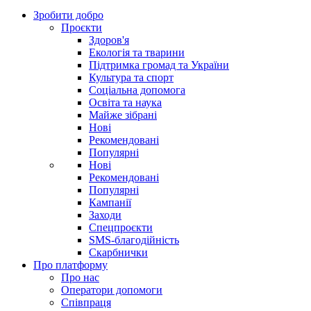
Зробити добро
Проєкти
Здоров'я
Екологія та тварини
Підтримка громад та України
Культура та спорт
Соціальна допомога
Освіта та наука
Майже зібрані
Нові
Рекомендовані
Популярні
Нові
Рекомендовані
Популярні
Кампанії
Заходи
Спецпроєкти
SMS-благодійність
Скарбнички
Про платформу
Про нас
Оператори допомоги
Співпраця