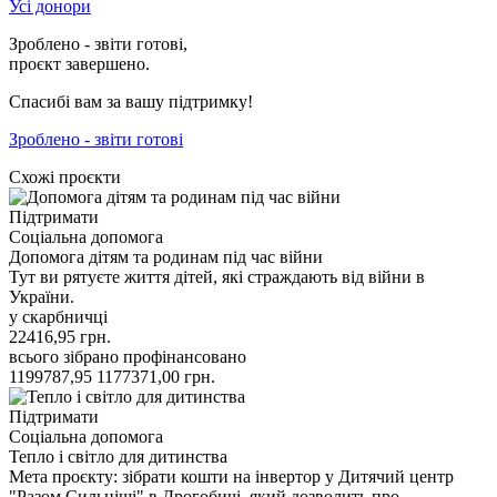
Усі донори
Зроблено - звіти готові,
проєкт завершено.
Спасибі вам за вашу підтримку!
Зроблено - звіти готові
Схожі проєкти
Підтримати
Соціальна допомога
Допомога дітям та родинам під час війни
Тут ви рятуєте життя дітей, які страждають від війни в
України.
у скарбничці
22416,95
грн.
всього зібрано
профінансовано
1199787,95
1177371,00
грн.
Підтримати
Соціальна допомога
Тепло і світло для дитинства
Мета проєкту: зібрати кошти на інвертор у Дитячий центр
"Разом Сильніші" в Дрогобичі, який дозволить про…