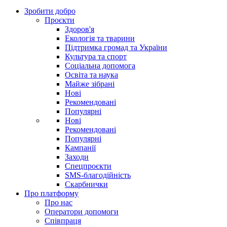
Зробити добро
Проєкти
Здоров'я
Екологія та тварини
Підтримка громад та України
Культура та спорт
Соціальна допомога
Освіта та наука
Майже зібрані
Нові
Рекомендовані
Популярні
Нові
Рекомендовані
Популярні
Кампанії
Заходи
Спецпроєкти
SMS-благодійність
Скарбнички
Про платформу
Про нас
Оператори допомоги
Співпраця