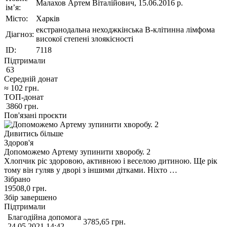
Малахов Артем Віталійович, 15.06.2016 р.
ім’я:
Місто:
Харків
екстранодальна неходжкінська В-клітинна лімфома
Діагноз:
високої степені злоякісності
ID:
7118
Підтримали
63
Середній донат
≈
102
грн.
ТОП-донат
3860
грн.
Пов'язані проєкти
Дивитись більше
Здоров'я
Допоможемо Артему зупинити хворобу. 2
Хлопчик ріс здоровою, активною і веселою дитиною. Ще рік
тому він гуляв у дворі з іншими дітками. Ніхто …
Зібрано
19508,0
грн.
Збір завершено
Підтримали
Благодійна допомога
3785,65
грн.
24.05.2021 14:42