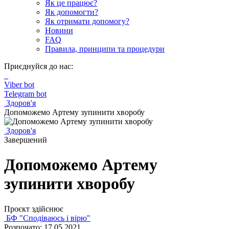
Як це працює?
Як допомогти?
Як отримати допомогу?
Новини
FAQ
Правила, принципи та процедури
Приєднуйся до нас:
Viber bot
Telegram bot
Здоров'я
Допоможемо Артему зупинити хворобу
Здоров'я
Завершений
Допоможемо Артему
зупинити хворобу
Проєкт здійснює
БФ "Сподіваюсь і вірю"
Розпочато: 17.05.2021