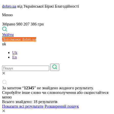
dobro.ua
від Української Біржі Благодійності
Меню
Зібрано 980 207 386 грн
Увійти
Допоможи dobro.ua
uk
Uk
En
За запитом “
12345
” не знайдено жодного результату.
Спробуйте інше слово чи словополучення або скористайтеся
меню
Всього знайдено:
18
результатів
Показати всі результати
Розширений пошук