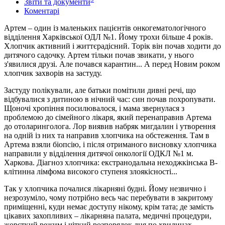
Звіти та документи
Коментарі
Артем – один із маленьких пацієнтів онкогематологічного
відділення Харківської ОДЛ №1. Йому трохи більше 4 років.
Хлопчик активний і життєрадісний. Торік він почав ходити до
дитячого садочку. Артем тільки почав звикати, у нього
з'явилися друзі. Але почався карантин... А перед Новим роком
хлопчик захворів на застуду.
Застуду полікували, але батьки помітили дивні речі, що
відбувалися з дитиною в нічний час: син почав похропувати.
Щоночі хропіння посилювалося, і мама звернулася з
проблемою до сімейного лікаря, який перенаправив Артема
до отоларинголога. Лор виявив набряк мигдалин і утворення
на одній із них та направив хлопчика на обстеження. Там в
Артема взяли біопсію, і після отриманого висновку хлопчика
направили у відділення дитячої онкології ОДКЛ №1 м.
Харкова. Діагноз хлопчика: екстранодальна неходжкінська В-
клітинна лімфома високого ступеня злоякісності...
Так у хлопчика почалися лікарняні будні. Йому незвично і
незрозуміло, чому потрібно весь час перебувати в закритому
приміщенні, куди немає доступу нікому, крім тата; де замість
цікавих захопливих – лікарняна палата, медичні процедури,
жорсткий режим і чіткий розпорядок дня по хвилинах.