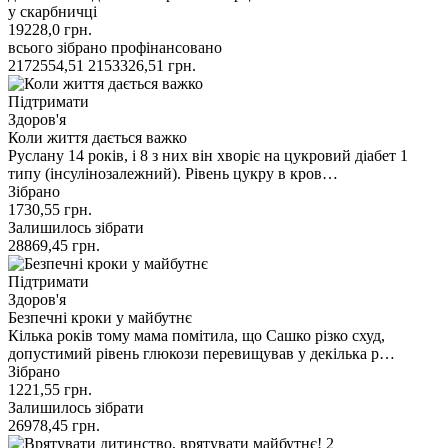
у скарбничці
19228,0
грн.
всього зібрано
профінансовано
2172554,51
2153326,51
грн.
Підтримати
Здоров'я
Коли життя дається важко
Руслану 14 років, і 8 з них він хворіє на цукровий діабет 1
типу (інсулінозалежний). Рівень цукру в кров…
Зібрано
1730,55
грн.
Залишилось зібрати
28869,45
грн.
Підтримати
Здоров'я
Безпечні кроки у майбутнє
Кілька років тому мама помітила, що Сашко різко схуд,
допустимий рівень глюкози перевищував у декілька р…
Зібрано
1221,55
грн.
Залишилось зібрати
26978,45
грн.