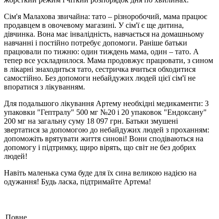
Сім'я Малахова звичайна: тато – різноробочий, мама працює
продавцем в овочевому магазині. У сім'ї є ще дитина,
дівчинка. Вона має інвалідність, навчається на домашньому
навчанні і постійно потребує допомоги. Раніше батьки
працювали по тижню: один тиждень мама, один – тато. А
тепер все ускладнилося. Мама продовжує працювати, з сином
в лікарні знаходиться тато, сестричка вчиться обходитися
самостійно. Без допомоги небайдужих людей цієї сім'ї не
впоратися з лікуванням.
Для подальшого лікування Артему необхідні медикаменти: 3
упаковки "Гептралу" 500 мг №20 і 20 упаковок "Ендоксану"
200 мг на загальну суму 18 097 грн. Батьки змушені
звертатися за допомогою до небайдужих людей з проханням:
допоможіть врятувати життя синові! Вони сподіваються на
допомогу і підтримку, щиро вірять, що світ не без добрих
людей!
Навіть маленька сума буде для їх сина великою надією на
одужання! Будь ласка, підтримайте Артема!
Повне