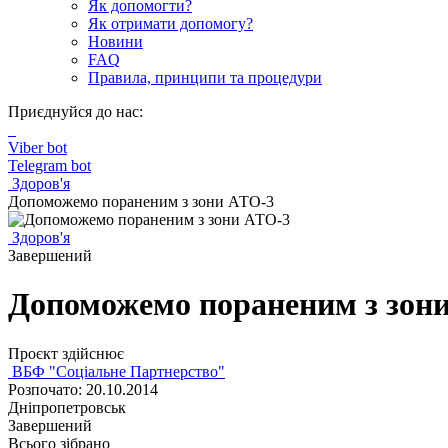
Як допомогти?
Як отримати допомогу?
Новини
FAQ
Правила, принципи та процедури
Приєднуйся до нас:
Viber bot
Telegram bot
Здоров'я
Допоможемо пораненим з зони АТО-3
Здоров'я
Завершений
Допоможемо пораненим з зон
Проєкт здійснює
ВБФ "Соціальне Партнерство"
Розпочато: 20.10.2014
Дніпропетровськ
Завершений
Всього зібрано