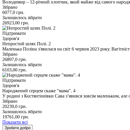
Володимир – 12-річний хлопчик, який майже від самого народж
Зібрано
6077,0
грн.
Залишилось зібрати
26923,00
грн.
Підтримати
Здоров'я
Непростий шлях Полі. 2
Маленька Поліна з'явилася на світ 6 червня 2023 року. Вагітні
Зібрано
26897,0
грн.
Залишилось зібрати
6103,00
грн.
Підтримати
Здоров'я
Народжений серцем скаже "мама". 4
У родині з Костянтинівки Сава з’явився зовсім маленьким, але о
Зібрано
20239,0
грн.
Залишилось зібрати
19761,00
грн.
Показати всі
Зробити добро