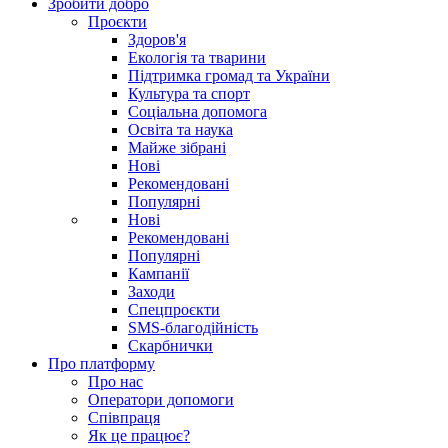
Зробити добро
Проєкти
Здоров'я
Екологія та тварини
Підтримка громад та України
Культура та спорт
Соціальна допомога
Освіта та наука
Майже зібрані
Нові
Рекомендовані
Популярні
Нові
Рекомендовані
Популярні
Кампанії
Заходи
Спецпроєкти
SMS-благодійність
Скарбнички
Про платформу
Про нас
Оператори допомоги
Співпраця
Як це працює?