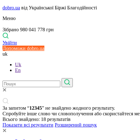
dobro.ua
від Української Біржі Благодійності
Меню
Зібрано 980 041 778 грн
Увійти
Допоможи dobro.ua
uk
Uk
En
За запитом “
12345
” не знайдено жодного результату.
Спробуйте інше слово чи словополучення або скористайтеся м
Всього знайдено:
18
результатів
Показати всі результати
Розширений пошук