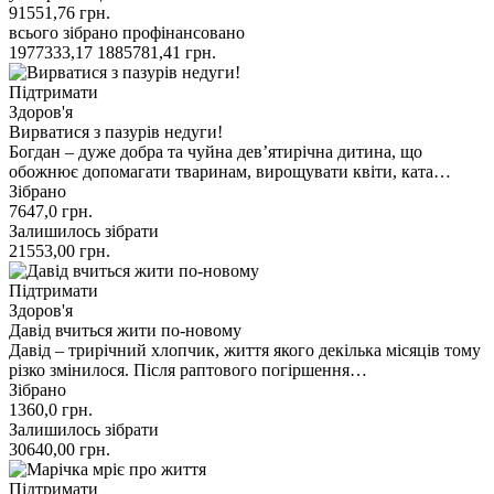
91551,76
грн.
всього зібрано
профінансовано
1977333,17
1885781,41
грн.
Підтримати
Здоров'я
Вирватися з пазурів недуги!
Богдан – дуже добра та чуйна дев’ятирічна дитина, що
обожнює допомагати тваринам, вирощувати квіти, ката…
Зібрано
7647,0
грн.
Залишилось зібрати
21553,00
грн.
Підтримати
Здоров'я
Давід вчиться жити по-новому
Давід – трирічний хлопчик, життя якого декілька місяців тому
різко змінилося. Після раптового погіршення…
Зібрано
1360,0
грн.
Залишилось зібрати
30640,00
грн.
Підтримати