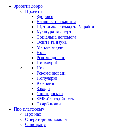
Зробити добро
Проєкти
Здоров'я
Екологія та тварини
Підтримка громад та України
Культура та спорт
Соціальна допомога
Освіта та наука
Майже зібрані
Нові
Рекомендовані
Популярні
Нові
Рекомендовані
Популярні
Кампанії
Заходи
Спецпроєкти
SMS-благодійність
Скарбнички
Про платформу
Про нас
Оператори допомоги
Співпраця