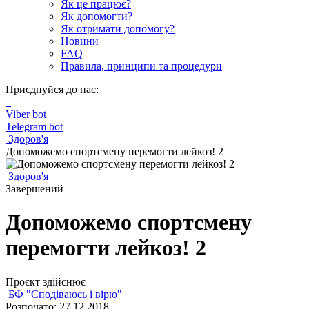
Як це працює?
Як допомогти?
Як отримати допомогу?
Новини
FAQ
Правила, принципи та процедури
Приєднуйся до нас:
Viber bot
Telegram bot
Здоров'я
Допоможемо спортсмену перемогти лейкоз! 2
Здоров'я
Завершений
Допоможемо спортсмену
перемогти лейкоз! 2
Проєкт здійснює
БФ "Сподіваюсь і вірю"
Розпочато: 27.12.2018