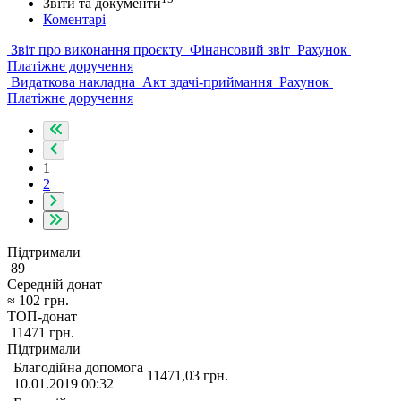
Звіти та документи
Коментарі
Звіт про виконання проєкту
Фінансовий звіт
Рахунок
Платіжне доручення
Видаткова накладна
Акт здачі-приймання
Рахунок
Платіжне доручення
1
2
Підтримали
89
Середній донат
≈
102
грн.
ТОП-донат
11471
грн.
Підтримали
Благодійна допомога
11471,03
грн.
10.01.2019 00:32