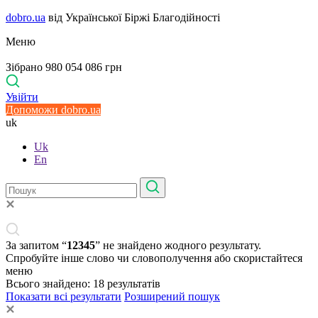
dobro.ua
від Української Біржі Благодійності
Меню
Зібрано 980 054 086 грн
Увійти
Допоможи dobro.ua
uk
Uk
En
За запитом “
12345
” не знайдено жодного результату.
Спробуйте інше слово чи словополучення або скористайтеся
меню
Всього знайдено:
18
результатів
Показати всі результати
Розширений пошук