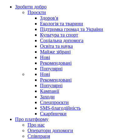
Зробити добро
Проєкти
Здоров'я
Екологія та тварини
Підтримка громад та України
Культура та спорт
Соціальна допомога
Освіта та наука
Майже зібрані
Нові
Рекомендовані
Популярні
Нові
Рекомендовані
Популярні
Кампанії
Заходи
Спецпроєкти
SMS-благодійність
Скарбнички
Про платформу
Про нас
Оператори допомоги
Співпраця