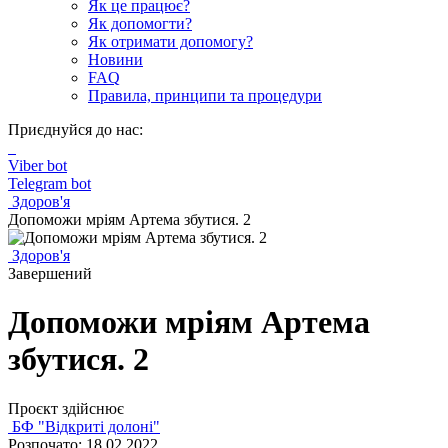
Як це працює?
Як допомогти?
Як отримати допомогу?
Новини
FAQ
Правила, принципи та процедури
Приєднуйся до нас:
Viber bot
Telegram bot
Здоров'я
Допоможи мріям Артема збутися. 2
Здоров'я
Завершений
Допоможи мріям Артема
збутися. 2
Проєкт здійснює
БФ "Відкриті долоні"
Розпочато: 18.02.2022