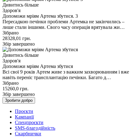
Дивитись більше
Здоров'я
Допоможи мріям Артема збутися. 3
Пересадкою печінки проблеми Артемка не закінчились –
лише стали іншими. Свого часу операція врятувала жи…
Зібрано
28328,01
грн.
Збір завершено
Дивитись більше
Здоров'я
Допоможи мріям Артема збутися
Всі свої 9 років Артем живе з важким захворюванням і вже
навіть переніс трансплантацію печінки. Багато д…
Зібрано
15260,0
грн.
Збір завершено
Зробити добро
Проєкти
Кампанії
Спецпроєкти
SMS-благодійність
Скарбнички