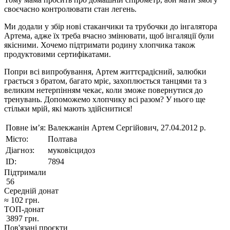
своєчасно контролювати стан легень.
Ми додали у збір нові стаканчики та трубочки до інгалятора
Артема, адже їх треба вчасно змінювати, щоб інгаляції були
якісними. Хочемо підтримати родину хлопчика також
продуктовими сертифікатами.
Попри всі випробування, Артем життєрадісний, залюбки
грається з братом, багато мріє, захоплюється танцями та з
великим нетерпінням чекає, коли зможе повернутися до
тренувань. Допоможемо хлопчику всі разом? У нього ще
стільки мрій, які мають здійснитися!
Повне ім’я:
Валекжанін Артем Сергійович, 27.04.2012 р.
Місто:
Полтава
Діагноз:
муковісцидоз
ID:
7894
Підтримали
56
Середній донат
≈
102
грн.
ТОП-донат
3897
грн.
Пов'язані проєкти