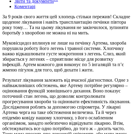
Звіти та документи
Коментарі
За 9 років свого життя цей хлопець стільки пережив! Складне
щоденне лікування і навіть трансплантацію печінки півтора
року тому… Та на цьому лікування не закінчилося, зупиняти
боротьбу з хворобою не можна ні на мить.
Муковісцидоз вплинув не лише на печінку Артема, хвороба
порушила роботу його легень і травної системи. Хлопчику
важко відкашлювати густе мокротиння з легень. Слиз, який
збирається у легенях – сприятливе місце для розвитку
інфекцій. Артем кожного дня виконує по 5 інгаляцій та п’є
жменю пігулок для того, щоб дихати і жити.
Результат лікування залежить від вчасної діагностики. Одне з
найважливіших обстежень, яке Артему потрібне регулярно –
оцінювання функцій зовнішнього дихання. Воно показує
поточний стан легень, що дозволяє контролювати
прогресування хвороби та оцінювати ефективність лікування.
Дослідження роблять за допомогою спірометра. У лікарні
Артема черга на таке обстеження величезна. Та й через
епідемію ковіду нашому хлопчику, з його ослабленим
організмом, занадто небезпечно відвідувати лікарню. Втім,
обстежуватись все одно потрібно, до того ж – досить часто.
Тому мама просить про домашній спірометр, аби мати змогу