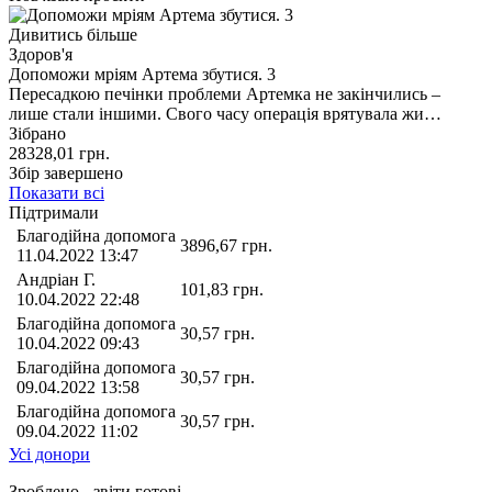
Дивитись більше
Здоров'я
Допоможи мріям Артема збутися. 3
Пересадкою печінки проблеми Артемка не закінчились –
лише стали іншими. Свого часу операція врятувала жи…
Зібрано
28328,01
грн.
Збір завершено
Показати всі
Підтримали
Благодійна допомога
3896,67
грн.
11.04.2022 13:47
Андріан Г.
101,83
грн.
10.04.2022 22:48
Благодійна допомога
30,57
грн.
10.04.2022 09:43
Благодійна допомога
30,57
грн.
09.04.2022 13:58
Благодійна допомога
30,57
грн.
09.04.2022 11:02
Усі донори
Зроблено - звіти готові,