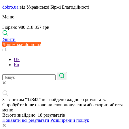
dobro.ua
від Української Біржі Благодійності
Меню
Зібрано 980 218 357 грн
Увійти
Допоможи dobro.ua
uk
Uk
En
За запитом “
12345
” не знайдено жодного результату.
Спробуйте інше слово чи словополучення або скористайтеся
меню
Всього знайдено:
18
результатів
Показати всі результати
Розширений пошук