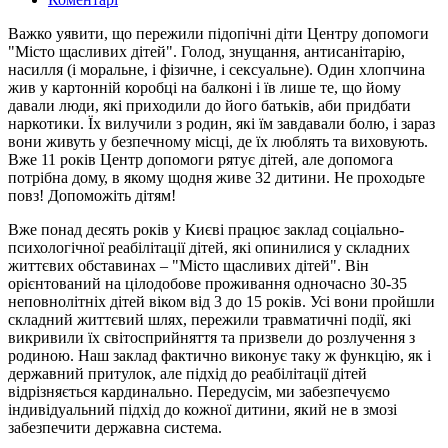
Важко уявити, що пережили підопічні діти Центру допомоги
"Місто щасливих дітей". Голод, знущання, антисанітарію,
насилля (і моральне, і фізичне, і сексуальне). Один хлопчина
жив у картонній коробці на балконі і їв лише те, що йому
давали люди, які приходили до його батьків, аби придбати
наркотики. Їх вилучили з родин, які їм завдавали болю, і зараз
вони живуть у безпечному місці, де їх люблять та виховують.
Вже 11 років Центр допомоги рятує дітей, але допомога
потрібна дому, в якому щодня живе 32 дитини. Не проходьте
повз! Допоможіть дітям!
Вже понад десять років у Києві працює заклад соціально-
психологічної реабілітації дітей, які опинилися у складних
життєвих обставинах – "Місто щасливих дітей". Він
орієнтований на цілодобове проживання одночасно 30-35
неповнолітніх дітей віком від 3 до 15 років. Усі вони пройшли
складний життєвий шлях, пережили травматичні події, які
викривили їх світосприйняття та призвели до розлучення з
родиною. Наш заклад фактично виконує таку ж функцію, як і
державний притулок, але підхід до реабілітації дітей
відрізняється кардинально. Передусім, ми забезпечуємо
індивідуальний підхід до кожної дитини, який не в змозі
забезпечити державна система.