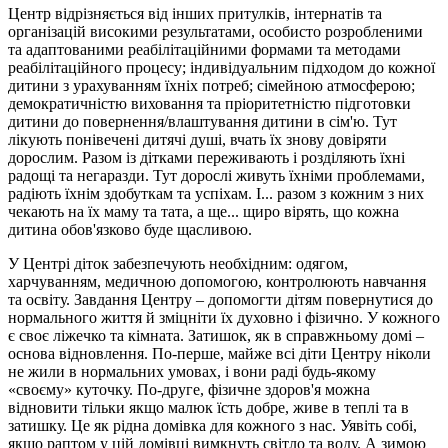
Центр відрізняється від інших притулків, інтернатів та
організацій високими результатами, особисто розробленими
та адаптованими реабілітаційними формами та методами
реабілітаційного процесу; індивідуальним підходом до кожної
дитини з урахуванням їхніх потреб; сімейною атмосферою;
демократичністю виховання та пріоритетністю підготовки
дитини до повернення/влаштування дитини в сім'ю. Тут
лікують понівечені дитячі душі, вчать їх знову довіряти
дорослим. Разом із дітками переживають і розділяють їхні
радощі та негаразди. Тут дорослі живуть їхніми проблемами,
радіють їхнім здобуткам та успіхам. І... разом з кожним з них
чекають на їх маму та тата, а ще... щиро вірять, що кожна
дитина обов'язково буде щасливою.
У Центрі діток забезпечують необхідним: одягом,
харчуванням, медичною допомогою, контролюють навчання
та освіту. Завдання Центру – допомогти дітям повернутися до
нормального життя й зміцніти їх духовно і фізично. У кожного
є своє ліжечко та кімната. Затишок, як в справжньому домі –
основа відновлення. По-перше, майже всі діти Центру ніколи
не жили в нормальних умовах, і вони раді будь-якому
«своєму» куточку. По-друге, фізичне здоров'я можна
відновити тільки якщо малюк їсть добре, живе в теплі та в
затишку. Це як рідна домівка для кожного з нас. Уявіть собі,
якщо раптом у цій домівці вимкнуть світло та воду. А зимою