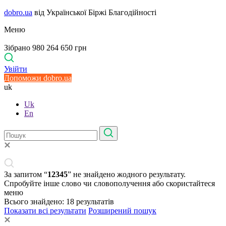
dobro.ua
від Української Біржі Благодійності
Меню
Зібрано 980 264 650 грн
Увійти
Допоможи dobro.ua
uk
Uk
En
За запитом “
12345
” не знайдено жодного результату.
Спробуйте інше слово чи словополучення або скористайтеся
меню
Всього знайдено:
18
результатів
Показати всі результати
Розширений пошук