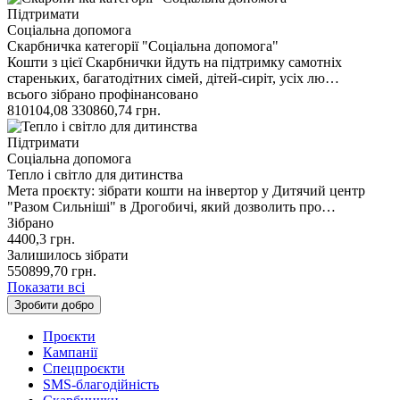
Підтримати
Соціальна допомога
Скарбничка категорії "Соціальна допомога"
Кошти з цієї Скарбнички йдуть на підтримку самотніх
стареньких, багатодітних сімей, дітей-сиріт, усіх лю…
всього зібрано
профінансовано
810104,08
330860,74
грн.
Підтримати
Соціальна допомога
Тепло і світло для дитинства
Мета проєкту: зібрати кошти на інвертор у Дитячий центр
"Разом Сильніші" в Дрогобичі, який дозволить про…
Зібрано
4400,3
грн.
Залишилось зібрати
550899,70
грн.
Показати всі
Зробити добро
Проєкти
Кампанії
Спецпроєкти
SMS-благодійність