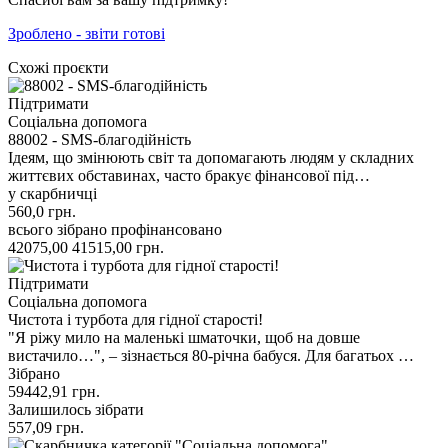
Зроблено - звіти готові
Схожі проєкти
Підтримати
Соціальна допомога
88002 - SMS-благодійність
Ідеям, що змінюють світ та допомагають людям у складних
життєвих обставинах, часто бракує фінансової під…
у скарбничці
560,0
грн.
всього зібрано
профінансовано
42075,00
41515,00
грн.
Підтримати
Соціальна допомога
Чистота і турбота для гідної старості!
"Я ріжу мило на маленькі шматочки, щоб на довше
вистачило…", – зізнається 80-річна бабуся. Для багатьох …
Зібрано
59442,91
грн.
Залишилось зібрати
557,09
грн.