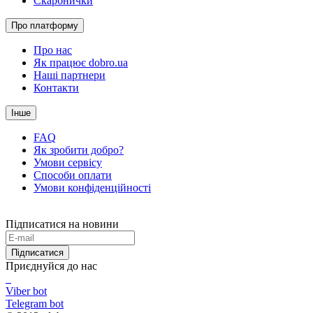
Скарбнички
Про платформу
Про нас
Як працює dobro.ua
Наші партнери
Контакти
Інше
FAQ
Як зробити добро?
Умови сервісу
Способи оплати
Умови конфіденційності
Підписатися на новини
Підписатися
Приєднуйся до нас
Viber bot
Telegram bot