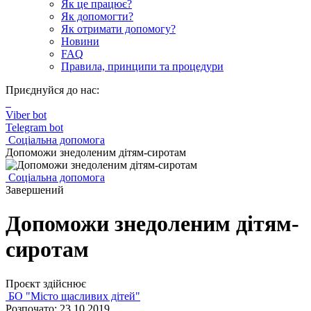
Як це працює?
Як допомогти?
Як отримати допомогу?
Новини
FAQ
Правила, принципи та процедури
Приєднуйся до нас:
Viber bot
Telegram bot
Соціальна допомога
Допоможи знедоленим дітям-сиротам
Соціальна допомога
Завершений
Допоможи знедоленим дітям-
сиротам
Проєкт здійснює
БО "Місто щасливих дітей"
Розпочато: 23.10.2019