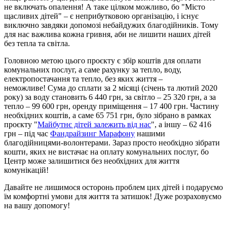
не включать опалення! А таке цілком можливо, бо "Місто
щасливих дітей" – є неприбутковою організацію, і існує
виключно завдяки допомозі небайдужих благодійників. Тому
для нас важлива кожна гривня, аби не лишити наших дітей
без тепла та світла.
Головною метою цього проєкту є збір коштів для оплати
комунальних послуг, а саме рахунку за тепло, воду,
електропостачання та тепло, без яких життя –
неможливе! Сума до сплати за 2 місяці (січень та лютий 2020
року) за воду становить 6 440 грн, за світло – 25 320 грн, а за
тепло – 99 600 грн, оренду приміщення – 17 400 грн. Частину
необхідних коштів, а саме 65 751 грн, було зібрано в рамках
проєкту "
Майбутнє дітей залежить від нас
", а іншу – 62 416
грн – під час
Фандрайзинг Марафону
нашими
благодійницями-волонтерами. Зараз просто необхідно зібрати
кошти, яких не вистачає на оплату комунальних послуг, бо
Центр може залишитися без необхідних для життя
комунікацій!
Давайте не лишимося осторонь проблем цих дітей і подаруємо
їм комфортні умови для життя та затишок! Дуже розраховуємо
на вашу допомогу!