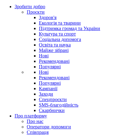
Зробити добро
Проєкти
Здоров'я
Екологія та тварини
Підтримка громад та України
Культура та спорт
Соціальна допомога
Освіта та наука
Майже зібрані
Нові
Рекомендовані
Популярні
Нові
Рекомендовані
Популярні
Кампанії
Заходи
Спецпроєкти
SMS-благодійність
Скарбнички
Про платформу
Про нас
Оператори допомоги
Співпраця