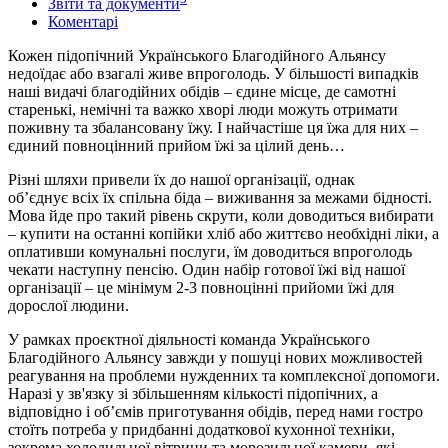
Звіти та документи
Коментарі
Кожен підопічний Українського Благодійного Альянсу
недоїдає або взагалі живе впроголодь. У більшості випадків
наші видачі благодійних обідів – єдине місце, де самотні
старенькі, немічні та важко хворі люди можуть отримати
поживну та збалансовану їжу. І найчастіше ця їжа для них –
єдиний повноцінний прийом їжі за цілий день…
Різні шляхи привели їх до нашої організації, однак
об’єднує всіх їх спільна біда – виживання за межами бідності.
Мова йде про такий рівень скрути, коли доводиться вибирати
– купити на останні копійки хліб або життєво необхідні ліки, а
оплативши комунальні послуги, їм доводиться впроголодь
чекати наступну пенсію. Один набір готової їжі від нашої
організації – це мінімум 2-3 повноцінні прийоми їжі для
дорослої людини.
У рамках проєктної діяльності команда Українського
Благодійного Альянсу завжди у пошуці нових можливостей
реагування на проблеми нужденних та комплексної допомоги.
Наразі у зв'язку зі збільшенням кількості підопічних, а
відповідно і об’ємів приготування обідів, перед нами гостро
стоїть потреба у придбанні додаткової кухонної техніки,
зокрема холодильної вітрини та морозильної камери, які