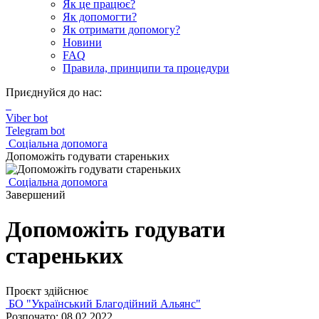
Як це працює?
Як допомогти?
Як отримати допомогу?
Новини
FAQ
Правила, принципи та процедури
Приєднуйся до нас:
Viber bot
Telegram bot
Соціальна допомога
Допоможіть годувати стареньких
Соціальна допомога
Завершений
Допоможіть годувати
стареньких
Проєкт здійснює
БО "Український Благодійний Альянс"
Розпочато: 08.02.2022