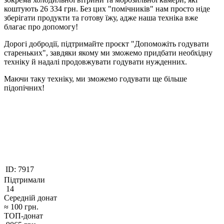
коштують 26 334 грн. Без цих "помічників" нам просто ніде
зберігати продукти та готову їжу, адже наша техніка вже
благає про допомогу!
Дорогі добродії, підтримайте проєкт "Допоможіть годувати
стареньких", завдяки якому ми зможемо придбати необхідну
техніку й надалі продовжувати годувати нужденних.
Маючи таку техніку, ми зможемо годувати ще більше
підопічних!
ID:
7917
Підтримали
14
Середній донат
≈
100
грн.
ТОП-донат