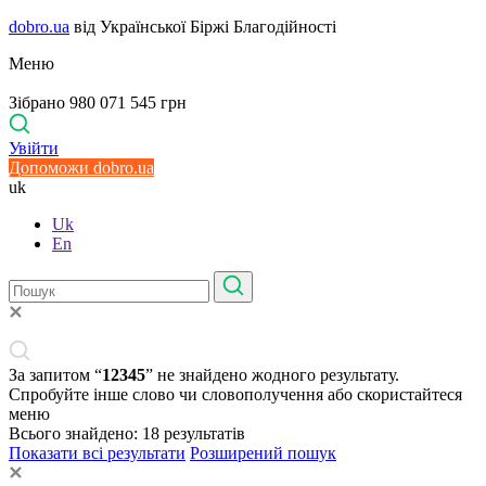
dobro.ua
від Української Біржі Благодійності
Меню
Зібрано 980 071 545 грн
Увійти
Допоможи dobro.ua
uk
Uk
En
За запитом “
12345
” не знайдено жодного результату.
Спробуйте інше слово чи словополучення або скористайтеся
меню
Всього знайдено:
18
результатів
Показати всі результати
Розширений пошук