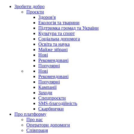
Зробити добро
Проєкти
Здоров'я
Екологія та тварини
Підтримка громад та України
Культура та спорт
Соціальна допомога
Освіта та наука
Майже зібрані
Нові
Рекомендовані
Популярні
Нові
Рекомендовані
Популярні
Кампанії
Заходи
Спецпроєкти
SMS-благодійність
Скарбнички
Про платформу
Про нас
Оператори допомоги
Співпраця