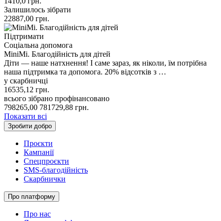
1410,0
грн.
Залишилось зібрати
22887,00
грн.
Підтримати
Соціальна допомога
MiniMi. Благодійність для дітей
Діти — наше натхнення! І саме зараз, як ніколи, їм потрібна
наша підтримка та допомога. 20% відсотків з …
у скарбничці
16535,12
грн.
всього зібрано
профінансовано
798265,00
781729,88
грн.
Показати всі
Зробити добро
Проєкти
Кампанії
Спецпроєкти
SMS-благодійність
Скарбнички
Про платформу
Про нас