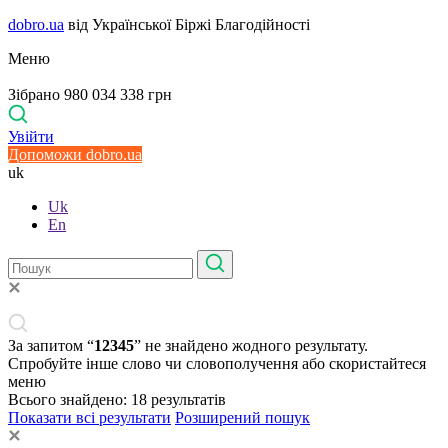
dobro.ua
від Української Біржі Благодійності
Меню
Зібрано 980 034 338 грн
Увійти
Допоможи dobro.ua
uk
Uk
En
За запитом “
12345
” не знайдено жодного результату.
Спробуйте інше слово чи словополучення або скористайтеся
меню
Всього знайдено:
18
результатів
Показати всі результати
Розширений пошук