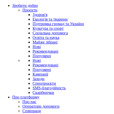
Зробити добро
Проєкти
Здоров'я
Екологія та тварини
Підтримка громад та України
Культура та спорт
Соціальна допомога
Освіта та наука
Майже зібрані
Нові
Рекомендовані
Популярні
Нові
Рекомендовані
Популярні
Кампанії
Заходи
Спецпроєкти
SMS-благодійність
Скарбнички
Про платформу
Про нас
Оператори допомоги
Співпраця