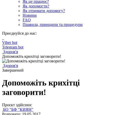
Як це працює?
Як допомогти?
Як отримати допомогу?
Новини
FAQ
Правила, принципи та процедури
Приєднуйся до нас:
Viber bot
Telegram bot
Здоров'я
Допоможіть крихітці заговорити!
Здоров'я
Завершений
Допоможіть крихітці
заговорити!
Проєкт здійснює
БО "БФ "КИЯН"
Розпочато: 19.05.2017