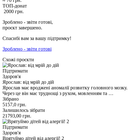
≈
70
грн.
ТОП-донат
2000
грн.
Зроблено - звіти готові,
проєкт завершено.
Спасибі вам за вашу підтримку!
Зроблено - звіти готові
Схожі проєкти
Підтримати
Здоров'я
Ярослав: від мрій до дій
Ярослав має вроджені аномалії розвитку головного мозку.
Через це він має труднощі з рухом, мовленням та …
Зібрано
5157,0
грн.
Залишилось зібрати
21793,00
грн.
Підтримати
Здоров'я
Врятуймо дітей від алергії! 2