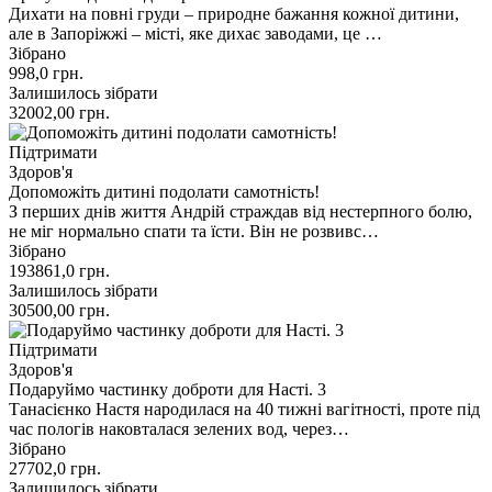
Дихати на повні груди – природне бажання кожної дитини,
але в Запоріжжі – місті, яке дихає заводами, це …
Зібрано
998,0
грн.
Залишилось зібрати
32002,00
грн.
Підтримати
Здоров'я
Допоможіть дитині подолати самотність!
З перших днів життя Андрій страждав від нестерпного болю,
не міг нормально спати та їсти. Він не розвивс…
Зібрано
193861,0
грн.
Залишилось зібрати
30500,00
грн.
Підтримати
Здоров'я
Подаруймо частинку доброти для Насті. 3
Танасієнко Настя народилася на 40 тижні вагітності, проте під
час пологів наковталася зелених вод, через…
Зібрано
27702,0
грн.
Залишилось зібрати