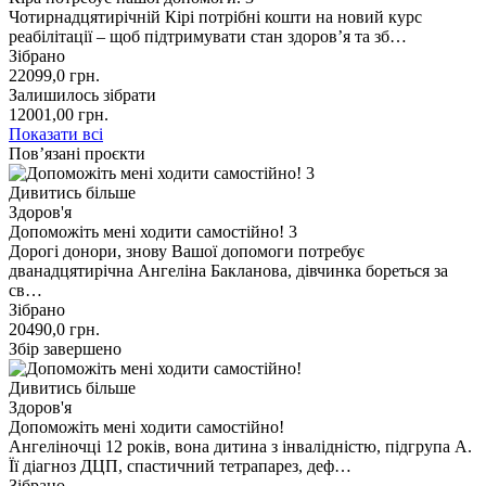
Чотирнадцятирічній Кірі потрібні кошти на новий курс
реабілітації – щоб підтримувати стан здоровʼя та зб…
Зібрано
22099,0
грн.
Залишилось зібрати
12001,00
грн.
Показати всі
Пов’язані проєкти
Дивитись більше
Здоров'я
Допоможіть мені ходити самостійно! 3
Дорогі донори, знову Вашої допомоги потребує
дванадцятирічна Ангеліна Бакланова, дівчинка бореться за
св…
Зібрано
20490,0
грн.
Збір завершено
Дивитись більше
Здоров'я
Допоможіть мені ходити самостійно!
Ангеліночці 12 років, вона дитина з інвалідністю, підгрупа А.
Її діагноз ДЦП, спастичний тетрапарез, деф…
Зібрано