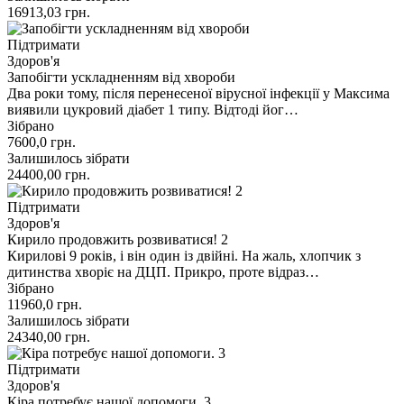
16913,03
грн.
Підтримати
Здоров'я
Запобігти ускладненням від хвороби
Два роки тому, після перенесеної вірусної інфекції у Максима
виявили цукровий діабет 1 типу. Відтоді йог…
Зібрано
7600,0
грн.
Залишилось зібрати
24400,00
грн.
Підтримати
Здоров'я
Кирило продовжить розвиватися! 2
Кирилові 9 років, і він один із двійні. На жаль, хлопчик з
дитинства хворіє на ДЦП. Прикро, проте відраз…
Зібрано
11960,0
грн.
Залишилось зібрати
24340,00
грн.
Підтримати
Здоров'я
Кіра потребує нашої допомоги. 3