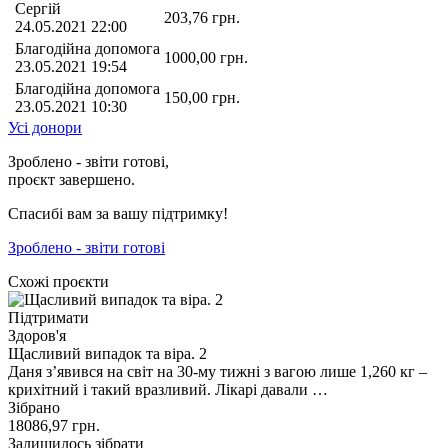
Сергій
203,76
грн.
24.05.2021 22:00
Благодійна допомога
1000,00
грн.
23.05.2021 19:54
Благодійна допомога
150,00
грн.
23.05.2021 10:30
Усі донори
Зроблено - звіти готові,
проєкт завершено.
Спасибі вам за вашу підтримку!
Зроблено - звіти готові
Схожі проєкти
Підтримати
Здоров'я
Щасливий випадок та віра. 2
Даня зʼявився на світ на 30-му тижні з вагою лише 1,260 кг –
крихітний і такий вразливий. Лікарі давали …
Зібрано
18086,97
грн.
Залишилось зібрати