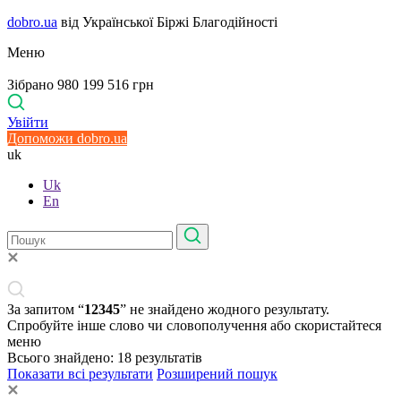
dobro.ua
від Української Біржі Благодійності
Меню
Зібрано 980 199 516 грн
Увійти
Допоможи dobro.ua
uk
Uk
En
За запитом “
12345
” не знайдено жодного результату.
Спробуйте інше слово чи словополучення або скористайтеся
меню
Всього знайдено:
18
результатів
Показати всі результати
Розширений пошук