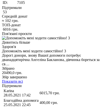
ID:
7105
Підтримали
53
Середній донат
≈
102
грн.
ТОП-донат
6016
грн.
Пов'язані проєкти
Дивитись більше
Здоров'я
Допоможіть мені ходити самостійно! 3
Дорогі донори, знову Вашої допомоги потребує
дванадцятирічна Ангеліна Бакланова, дівчинка бореться за
св…
Зібрано
20490,0
грн.
Збір завершено
Показати всі
Підтримали
Karina
6015,70
грн.
28.05.2021 17:42
Благодійна допомога
400,00
грн.
25.05.2021 22:45