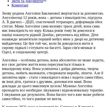
Звіти та документи
Коментарі
Знову родина Ангеліни Бакланової звертається за допомогою.
Ангеліночці 12 років, вона – дитина з інвалідністю, підгрупа
А. Її діагноз – ДЦП, спастичний тетрапарез, деформація обох
стегон. Мама Ангеліни сама виховує трьох дітей, вона сама
має інвалідність по зору. Кілька років тому їм довелося в
паніці покинути рідний Донбас, рятуючись від війни. Діти
назавжди запам'ятали перший вибух міни у дворі на дитячому
майданчику. Це був той час, коли їм доводилося жити в
сирому підвалі і готувати на багатті. Зараз сім'я мешкає в
Одесі, в соціальному центрі.
Ангеліна – особлива дитина, вона абсолютно не може ходити,
все своє дитяче життя вона пересувається тільки в
інвалідному візку. Вона усміхнена і добра дівчинка, творча
дитина, любить малювати, створювати вироби, ліпити. Але її
заповітна мрія – стати з інвалідного візка і ходити самостійно,
як інші діти, гратися з друзями, допомагати мамі. Вона
докладає до цього максимум зусиль! Мужньо Ангеліна
проходить все необхідне лікування і відновлювальну терапію.
І лікування дає результати. Вона багато чого вже може робити
самостійно, то чого раніше не могла.
У лютому 2021 року в інституті ім. Ситенка в Харкові в