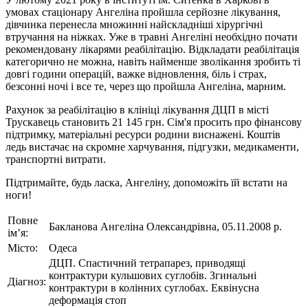
умовах стаціонару Ангеліна пройшла серйозне лікування,
дівчинка перенесла множинні найскладніші хірургічні
втручання на ніжках. Уже в травні Ангеліні необхідно почати
рекомендовану лікарями реабілітацію. Відкладати реабілітація
категорично не можна, навіть найменше зволікання зробить ті
довгі години операцій, важке відновлення, біль і страх,
безсонні ночі і все те, через що пройшла Ангеліна, марним.
Рахунок за реабілітацію в клініці лікування ДЦП в місті
Трускавець становить 21 145 грн. Сім'я просить про фінансову
підтримку, матеріальні ресурси родини виснажені. Коштів
ледь вистачає на скромне харчування, підгузки, медикаменти,
транспортні витрати.
Підтримайте, будь ласка, Ангеліну, допоможіть їй встати на
ноги!
Повне
Бакланова Ангеліна Олександрівна, 05.11.2008 р.
ім’я:
Місто:
Одеса
ДЦП. Cпастичний тетрапарез, приводящі
контрактури кульшових суглобів. Згинальні
Діагноз:
контрактури в колінних суглобах. Еквінусна
деформація стоп