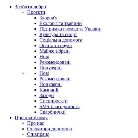
Зробити добро
Проєкти
Здоров'я
Екологія та тварини
Підтримка громад та України
Культура та спорт
Соціальна допомога
Освіта та наука
Майже зібрані
Нові
Рекомендовані
Популярні
Нові
Рекомендовані
Популярні
Кампанії
Заходи
Спецпроєкти
SMS-благодійність
Скарбнички
Про платформу
Про нас
Оператори допомоги
Співпраця