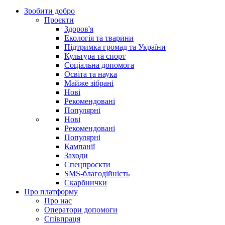
Зробити добро
Проєкти
Здоров'я
Екологія та тварини
Підтримка громад та України
Культура та спорт
Соціальна допомога
Освіта та наука
Майже зібрані
Нові
Рекомендовані
Популярні
Нові
Рекомендовані
Популярні
Кампанії
Заходи
Спецпроєкти
SMS-благодійність
Скарбнички
Про платформу
Про нас
Оператори допомоги
Співпраця