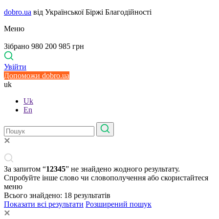
dobro.ua
від Української Біржі Благодійності
Меню
Зібрано 980 200 985 грн
Увійти
Допоможи dobro.ua
uk
Uk
En
За запитом “
12345
” не знайдено жодного результату.
Спробуйте інше слово чи словополучення або скористайтеся
меню
Всього знайдено:
18
результатів
Показати всі результати
Розширений пошук