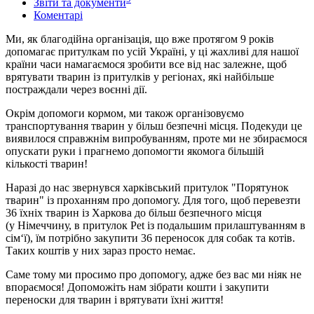
Звіти та документи
Коментарі
Ми, як благодійна організація, що вже протягом 9 років
допомагає притулкам по усій Україні, у ці жахливі для нашої
країни часи намагаємося зробити все від нас залежне, щоб
врятувати тварин із притулків у регіонах, які найбільше
постраждали через воєнні дії.
Окрім допомоги кормом, ми також організовуємо
транспортування тварин у більш безпечні місця. Подекуди це
виявилося справжнім випробуванням, проте ми не збираємося
опускати руки і прагнемо допомогти якомога більшій
кількості тварин!
Наразі до нас звернувся харківський притулок "Порятунок
тварин" із проханням про допомогу. Для того, щоб перевезти
36 їхніх тварин із Харкова до більш безпечного місця
(у Німеччину, в притулок Pet із подальшим прилаштуванням в
сім‘ї), їм потрібно закупити 36 переносок для собак та котів.
Таких коштів у них зараз просто немає.
Саме тому ми просимо про допомогу, адже без вас ми ніяк не
впораємося! Допоможіть нам зібрати кошти і закупити
переноски для тварин і врятувати їхні життя!