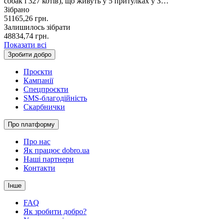
собак і 327 котів), що живуть у 5 притулках у З…
Зібрано
51165,26
грн.
Залишилось зібрати
48834,74
грн.
Показати всі
Зробити добро
Проєкти
Кампанії
Спецпроєкти
SMS-благодійність
Скарбнички
Про платформу
Про нас
Як працює dobro.ua
Наші партнери
Контакти
Інше
FAQ
Як зробити добро?