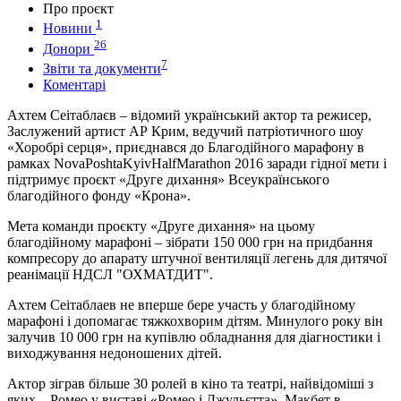
Про проєкт
1
Новини
26
Донори
7
Звіти та документи
Коментарі
Ахтем Сеітаблаєв – відомий український актор та режисер,
Заслужений артист АР Крим, ведучий патріотичного шоу
«Хоробрі серця», приєднався до Благодійного марафону в
рамках NovaPoshtaKyivHalfMarathon 2016 заради гідної мети і
підтримує проєкт «Друге дихання» Всеукраїнського
благодійного фонду «Крона».
Мета команди проєкту «Друге дихання» на цьому
благодійному марафоні – зібрати 150 000 грн на придбання
компресору до апарату штучної вентиляції легень для дитячої
реанімації НДСЛ "ОХМАТДИТ".
Ахтем Сеітаблаев не вперше бере участь у благодійному
марафоні і допомагає тяжкохворим дітям. Минулого року він
залучив 10 000 грн на купівлю обладнання для діагностики і
виходжування недоношених дітей.
Актор зіграв більше 30 ролей в кіно та театрі, найвідоміші з
яких – Ромео у виставі «Ромео і Джульєтта», Макбет в