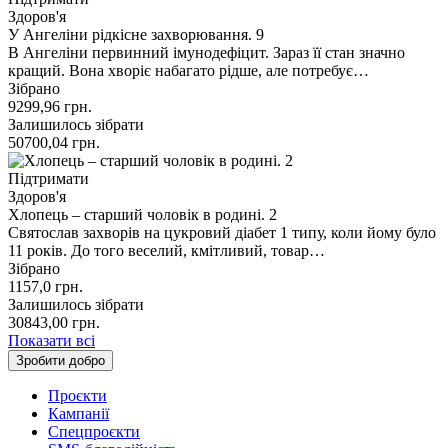
Здоров'я
У Ангеліни рідкісне захворювання. 9
В Ангеліни первинний імунодефіцит. Зараз її стан значно
кращий. Вона хворіє набагато рідше, але потребує…
Зібрано
9299,96
грн.
Залишилось зібрати
50700,04
грн.
Підтримати
Здоров'я
Хлопець – старший чоловік в родині. 2
Святослав захворів на цукровий діабет 1 типу, коли йому було
11 років. До того веселий, кмітливий, товар…
Зібрано
1157,0
грн.
Залишилось зібрати
30843,00
грн.
Показати всі
Зробити добро
Проєкти
Кампанії
Спецпроєкти