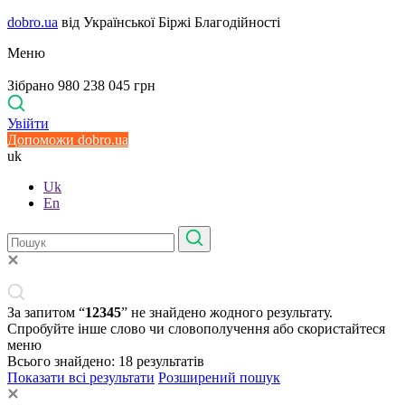
dobro.ua
від Української Біржі Благодійності
Меню
Зібрано 980 238 045 грн
Увійти
Допоможи dobro.ua
uk
Uk
En
За запитом “
12345
” не знайдено жодного результату.
Спробуйте інше слово чи словополучення або скористайтеся
меню
Всього знайдено:
18
результатів
Показати всі результати
Розширений пошук