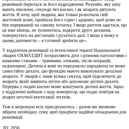
реанімації борються за його відродження. Розумію, яку ціну
мають хвилини, секунди без кисню, і як апарати рятують
життя. Я хочу, щоб людина, яка тільки розпочала свій
життєвий шлях, пройшла його гідно і здорово, щоб шлях не
був перерваний на самому початку. І якщо раптом здається, що
це вже кінець, не зупинитись, відкрити друге дихання,
повернутись на дистанцію і рухатись далі. І якщо я можу в
цьому допомогти – я готовий зробити це».
У відділення реанімації та інтенсивної терапії Національної
лікарні ОХМАТДИТ потрапляють діти з різними патологіями і
важкими станами – травмами, опіками, після операцій,
недоношені. Дитина в комі чи передчасно народжена не може
самостійно дихати, цю функцію мають виконувати дихальні
апарати. У лікарів є лише кілька секунд, щоб підключити до
апарату, який замінить легені або допоможе дитині дихати.
Перерва у подачі кисню може коштувати дитині життя. Зараз
у відділенні вийшов з ладу компресор, що подає повітря на
апарат штучної вентиляції легенів.
Тож я запрошую всіх приєднуватись – разом ми зможемо
зібрати необхідну суму, щоб придбати надійне обладнання для
реанімації.
ID:
2056