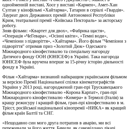
однойменній виставі, Хосе у виставі «Кармен», Амет-Хан
Султан у кінофільмі «Хайтарма», Татарин в серіалі «Гвардія».
Лауреат двох Державних премій Автономної Республіки
Крим, театральної премії «Київська Пектораль» за акторську
роботу.
Зняв фільми: «Квартет для двох», «Фабрика щастя»,
«Операція «ЧеГевара», «Осінні квіти», «Темні води»,
«Чемпіони з підворіття», «Хайтарма». Його фільм "Чемпіони з
підворіття" отримав приз «Золотий Дюк» Одеського
Міжнародного кінофестивалю та спеціальну нагороду
Дитячого фонду ООН (ЮНІСЕФ) в Україні. Така нагорода
ЮНІСЕФ була вручена вперше за 15-річну історію діяльності
фонду в Україні.
Фільм «Хайтарма» визнаний найкращим українським фільмом
за версією Премії Національної спілки кінематографістів
України у 2013 році, нагороджений гран-прі Трускавецького
Міжнародного кінофестивалю «Корона Карпат», гран-прі
Міжнародного кінофестивалю «Кимера» в Термолі (Італія) за
кращу режисуру і кращий фільм, гран-прі кінофестивалю в м.
Трієст, російської національної кінопремії «НИКА» як кращий
фільм країн Балтії та СНГ.
«Нещодавно син мого друга потрапив в аварію, ми всі
переживали за його життя. Бачили, як самовіддано лікарі