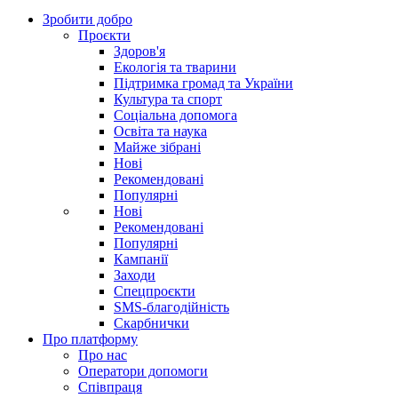
Зробити добро
Проєкти
Здоров'я
Екологія та тварини
Підтримка громад та України
Культура та спорт
Соціальна допомога
Освіта та наука
Майже зібрані
Нові
Рекомендовані
Популярні
Нові
Рекомендовані
Популярні
Кампанії
Заходи
Спецпроєкти
SMS-благодійність
Скарбнички
Про платформу
Про нас
Оператори допомоги
Співпраця