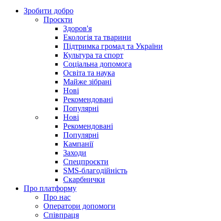
Зробити добро
Проєкти
Здоров'я
Екологія та тварини
Підтримка громад та України
Культура та спорт
Соціальна допомога
Освіта та наука
Майже зібрані
Нові
Рекомендовані
Популярні
Нові
Рекомендовані
Популярні
Кампанії
Заходи
Спецпроєкти
SMS-благодійність
Скарбнички
Про платформу
Про нас
Оператори допомоги
Співпраця