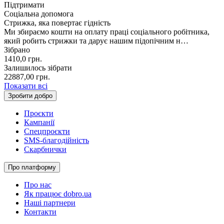
Підтримати
Соціальна допомога
Стрижка, яка повертає гідність
Ми збираємо кошти на оплату праці соціального робітника,
який робить стрижки та дарує нашим підопічним н…
Зібрано
1410,0
грн.
Залишилось зібрати
22887,00
грн.
Показати всі
Зробити добро
Проєкти
Кампанії
Спецпроєкти
SMS-благодійність
Скарбнички
Про платформу
Про нас
Як працює dobro.ua
Наші партнери
Контакти