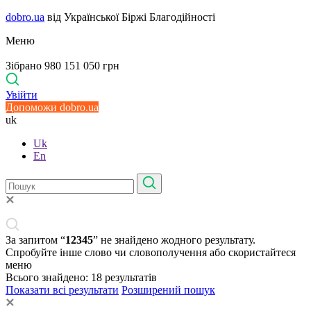
dobro.ua
від Української Біржі Благодійності
Меню
Зібрано 980 151 050 грн
Увійти
Допоможи dobro.ua
uk
Uk
En
За запитом “
12345
” не знайдено жодного результату.
Спробуйте інше слово чи словополучення або скористайтеся
меню
Всього знайдено:
18
результатів
Показати всі результати
Розширений пошук