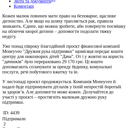
Звіти та документи
Коментарі
Кожен малюк повинен мати право на безхмарне, щасливе
дитинство. Але якщо на шляху трапляється рак, правила
зникають. Єдине, що можна зробити, аби повернути посмішку
на обличчя хворої дитини – допомогти подолати тяжку
недугу.
Уже понад півроку благодійний проєкт фінансової компанії
Moneyveo "Дружня рука підтримки" щомісяця передає кошти
центру для онкохворих дітей "Дача". От і у жовтні на користь
"дачників" було перераховано 29 170 грн. Ці кошти
допомагають сплачувати за оренду будинку, комунальні
послуги, речі побутового вжитку та ін.
У листопаді проєкт продовжується. Компанія Moneyveo й
надалі буде підтримувати дітлахів у їхній непростій боротьбі
за здоров’я. Але допомогти може кожен. Долучайтеся до
участі у проєкті – простягніть малюкам дружню руку
підтримки.
ID:
4439
Підтримали
2