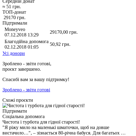
Середній донат
≈
51
грн.
ТОП-донат
29170
грн.
Підтримали
Moneyveo
29170,00
грн.
07.12.2018 13:29
Благодійна допомога
50,92
грн.
02.12.2018 01:05
Усі донори
Зроблено - звіти готові,
проєкт завершено.
Спасибі вам за вашу підтримку!
Зроблено - звіти готові
Схожі проєкти
Підтримати
Соціальна допомога
Чистота і турбота для гідної старості!
"Я ріжу мило на маленькі шматочки, щоб на довше
вистачило…", – зізнається 80-річна бабуся. Для багатьох …