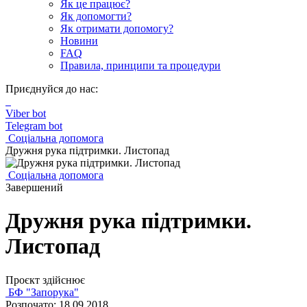
Як це працює?
Як допомогти?
Як отримати допомогу?
Новини
FAQ
Правила, принципи та процедури
Приєднуйся до нас:
Viber bot
Telegram bot
Соціальна допомога
Дружня рука підтримки. Листопад
Соціальна допомога
Завершений
Дружня рука підтримки.
Листопад
Проєкт здійснює
БФ "Запорука"
Розпочато: 18.09.2018