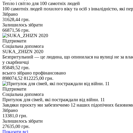
Тепло і світло для 100 самотніх людей
100 самотніх людей похилого віку та осіб з інвалідністю, які 
Зібрано
31628,44
грн.
Залишилось зібрати
66871,56
грн.
Підтримати
Соціальна допомога
SUKA_ZHIZN 2020
Безпритульний — це людина, що опинилася на вулиці не за вл
у скарбничці
85849,52
грн.
всього зібрано
профінансовано
898074,52
812225,00
грн.
Підтримати
Соціальна допомога
Притулок для сімей, які постраждали від війни. 11
Завдяки проєкту ми забезпечимо 12 наших підопічних базовим
Зібрано
13381,0
грн.
Залишилось зібрати
27635,00
грн.
Показати всі