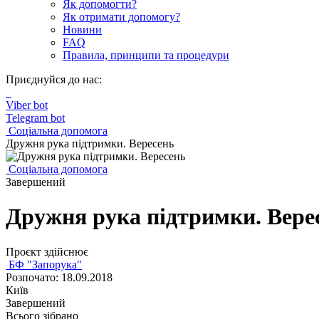
Як допомогти?
Як отримати допомогу?
Новини
FAQ
Правила, принципи та процедури
Приєднуйся до нас:
Viber bot
Telegram bot
Соціальна допомога
Дружня рука підтримки. Вересень
Соціальна допомога
Завершений
Дружня рука підтримки. Вере
Проєкт здійснює
БФ "Запорука"
Розпочато: 18.09.2018
Київ
Завершений
Всього зібрано