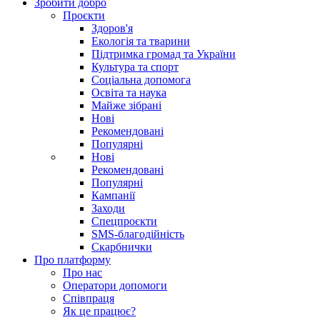
Зробити добро
Проєкти
Здоров'я
Екологія та тварини
Підтримка громад та України
Культура та спорт
Соціальна допомога
Освіта та наука
Майже зібрані
Нові
Рекомендовані
Популярні
Нові
Рекомендовані
Популярні
Кампанії
Заходи
Спецпроєкти
SMS-благодійність
Скарбнички
Про платформу
Про нас
Оператори допомоги
Співпраця
Як це працює?