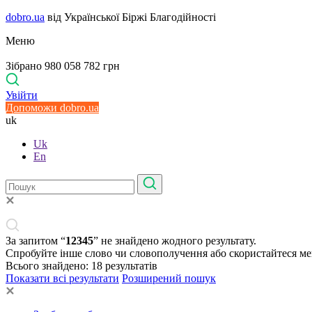
dobro.ua
від Української Біржі Благодійності
Меню
Зібрано 980 058 782 грн
Увійти
Допоможи dobro.ua
uk
Uk
En
За запитом “
12345
” не знайдено жодного результату.
Спробуйте інше слово чи словополучення або скористайтеся м
Всього знайдено:
18
результатів
Показати всі результати
Розширений пошук