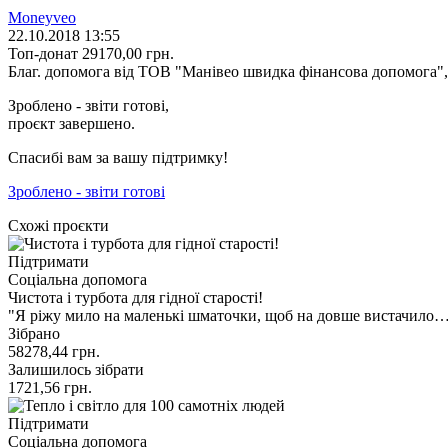
Moneyveo
22.10.2018 13:55
Топ-донат
29170,00
грн.
Благ. допомога від ТОВ "Манівео швидка фінансова допомога"
Зроблено - звіти готові,
проєкт завершено.
Спасибі вам за вашу підтримку!
Зроблено - звіти готові
Схожі проєкти
Підтримати
Соціальна допомога
Чистота і турбота для гідної старості!
"Я ріжу мило на маленькі шматочки, щоб на довше вистачило…",
Зібрано
58278,44
грн.
Залишилось зібрати
1721,56
грн.
Підтримати
Соціальна допомога