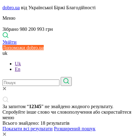
dobro.ua
від Української Біржі Благодійності
Меню
Зібрано 980 200 993 грн
Увійти
Допоможи dobro.ua
uk
Uk
En
За запитом “
12345
” не знайдено жодного результату.
Спробуйте інше слово чи словополучення або скористайтеся
меню
Всього знайдено:
18
результатів
Показати всі результати
Розширений пошук