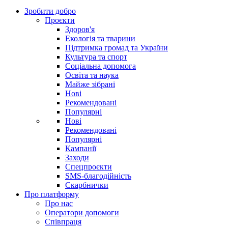
Зробити добро
Проєкти
Здоров'я
Екологія та тварини
Підтримка громад та України
Культура та спорт
Соціальна допомога
Освіта та наука
Майже зібрані
Нові
Рекомендовані
Популярні
Нові
Рекомендовані
Популярні
Кампанії
Заходи
Спецпроєкти
SMS-благодійність
Скарбнички
Про платформу
Про нас
Оператори допомоги
Співпраця