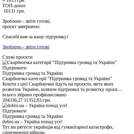
≈
1013
грн.
ТОП-донат
10131
грн.
Зроблено - звіти готові,
проєкт завершено.
Спасибі вам за вашу підтримку!
Зроблено - звіти готові
Схожі проєкти
Підтримати
Підтримка громад та України
Скарбничка категорії "Підтримка громад та України"
Кошти з цієї Скарбнички йдуть на проєкти, мета яких
розвиток України, шляхом підтримки та розвитку проєк…
всього зібрано
профінансовано
204336,27
11352,83
грн.
Підтримати
Підтримка громад та України
dobro.ua – Україна понад усе!
Тут ви рятуєте українців від гуманітарної катастрофи,
спричиненої війною.