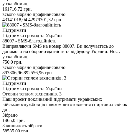
у скарбничці
161716,72
грн.
всього зібрано
профінансовано
43141018,04
42979301,32
грн.
Підтримати
Підтримка громад та України
88007 - SMS-благодійність
Відправляючи SMS на номер 88007, Ви долучаєтесь до
допомоги на обороноздатність та відбудову України. Но…
у скарбничці
750,0
грн.
всього зібрано
профінансовано
893306,96
892556,96
грн.
Підтримати
Підтримка громад та України
Огорни теплом захисників. 3
Наш проєкт покликаний підтримати українських
військовослужбовців шляхом виготовлення спиртових свічок
дл…
Зібрано
1465,0
грн.
Залишилось зібрати
58535,00
грн.