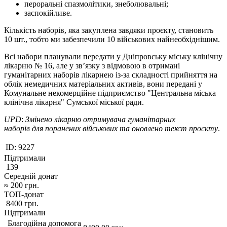
пероральні спазмолітики, знеболювальні;
заспокійливе.
Кількість наборів, яка закуплена завдяки проєкту, становить
10 шт., тобто ми забезпечили 10 військових найнеобхіднішим.
Всі набори планували передати у Дніпровську міську клінічну
лікарню № 16, але у зв’язку з відмовою в отримані
гуманітарних наборів лікарнею із-за складності прийняття на
облік немедичних матеріальних активів, вони передані у
Комунальне некомерційне підприємство "Центральна міська
клінічна лікарня" Сумської міської ради.
UPD
:
Змінено
лікарню
отримувача
гуманітарних
наборів
для
поранених
військових
та
оновлено
текст проєкту
.
ID:
9227
Підтримали
139
Середній донат
≈
200
грн.
ТОП-донат
8400
грн.
Підтримали
Благодійна допомога