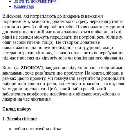
Звіти та документи
Коментарі
Військові, які потрапляють до лікарень із важкими
пораненнями, зазнають додаткового стресу через відсутність
основних речей найпершої потреби. Після надання медичної
допомоги ще певний час вони залишаються в лікарні, а їхні
рідні не завжди можуть передавати їм потрібні речі (білизну,
одяг, засоби гігієни тощо). Це створює додаткове
навантаження на пошук необхідного та труднощі, якщо
ветеран втратив кінцівку, і значно полегшить їх перебування
під час проведення хірургічного чи стаціонарного лікування.
Команда
ZDOROVI
, завдяки досвіду співпраці з медичними
закладами, хоче розв’язати цю проблему. На кошти, зібрані в
рамках цього проєкту, ми планували закупити та розподілити
набори найпершої потреби, які вміщують засоби гігієни, одяг
та медичні препарати. Це базовий набір речей, який
забезпечить комфортне перебування військовослужбовця в
лікарні на час лікування.
Склад
набору
:
1.
Засоби
гігієни
:
зубна паста/зубна щітка;