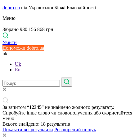
dobro.ua
від Української Біржі Благодійності
Меню
Зібрано 980 156 868 грн
Увійти
Допоможи dobro.ua
uk
Uk
En
За запитом “
12345
” не знайдено жодного результату.
Спробуйте інше слово чи словополучення або скористайтеся
меню
Всього знайдено:
18
результатів
Показати всі результати
Розширений пошук