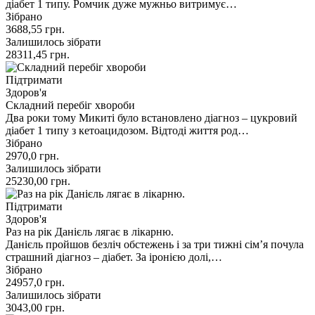
діабет 1 типу. Ромчик дуже мужньо витримує…
Зібрано
3688,55
грн.
Залишилось зібрати
28311,45
грн.
Підтримати
Здоров'я
Складний перебіг хвороби
Два роки тому Микиті було встановлено діагноз – цукровий
діабет 1 типу з кетоацидозом. Відтоді життя род…
Зібрано
2970,0
грн.
Залишилось зібрати
25230,00
грн.
Підтримати
Здоров'я
Раз на рік Данієль лягає в лікарню.
Данієль пройшов безліч обстежень і за три тижні сім’я почула
страшний діагноз – діабет. За іронією долі,…
Зібрано
24957,0
грн.
Залишилось зібрати
3043,00
грн.