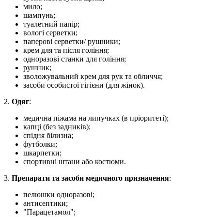
мило;
шампунь;
туалетний папір;
вологі серветки;
паперові серветки/ рушники;
крем для та після гоління;
одноразові станки для гоління;
рушник;
зволожувальний крем для рук та обличчя;
засоби особистої гігієни (для жінок).
2.
Одяг
:
медична піжама на липучках (в пріоритеті);
капці (без задників);
спідня білизна;
футболки;
шкарпетки;
спортивні штани або костюми.
3.
Препарати
та
засоби
медичного
призначення
:
пелюшки одноразові;
антисептики;
"Парацетамол";