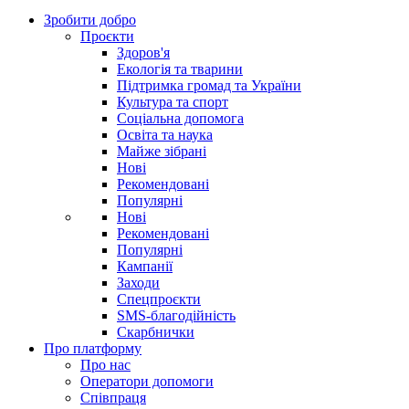
Зробити добро
Проєкти
Здоров'я
Екологія та тварини
Підтримка громад та України
Культура та спорт
Соціальна допомога
Освіта та наука
Майже зібрані
Нові
Рекомендовані
Популярні
Нові
Рекомендовані
Популярні
Кампанії
Заходи
Спецпроєкти
SMS-благодійність
Скарбнички
Про платформу
Про нас
Оператори допомоги
Співпраця