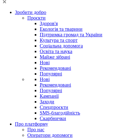
Зробити добро
Проєкти
Здоров'я
Екологія та тварини
Підтримка громад та України
Культура та спорт
Соціальна допомога
Освіта та наука
Майже зібрані
Нові
Рекомендовані
Популярні
Нові
Рекомендовані
Популярні
Кампанії
Заходи
Спецпроєкти
SMS-благодійність
Скарбнички
Про платформу
Про нас
Оператори допомоги