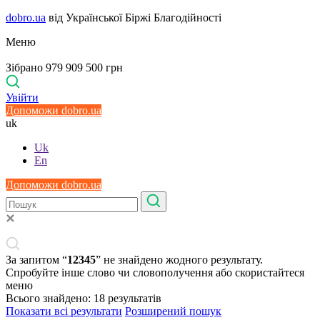
dobro.ua
від Української Біржі Благодійності
Меню
Зібрано 979 909 500 грн
Увійти
Допоможи dobro.ua
uk
Uk
En
Допоможи dobro.ua
За запитом “
12345
” не знайдено жодного результату.
Спробуйте інше слово чи словополучення або скористайтеся
меню
Всього знайдено:
18
результатів
Показати всі результати
Розширений пошук