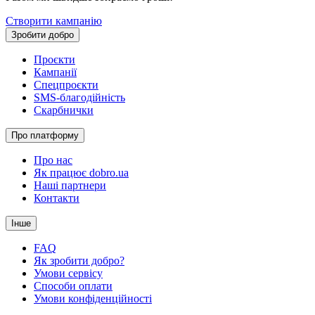
Створити кампанію
Зробити добро
Проєкти
Кампанії
Спецпроєкти
SMS-благодійність
Скарбнички
Про платформу
Про нас
Як працює dobro.ua
Наші партнери
Контакти
Інше
FAQ
Як зробити добро?
Умови сервісу
Способи оплати
Умови конфіденційності