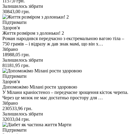
1157,0
грн.
Залишилось зібрати
30843,00
грн.
Підтримати
Здоров'я
Життя розміром з долоньки! 2
Роман народився передчасно з екстремальною вагою тіла –
750 грамів – і відразу ж дав знак мамі, що він х…
Зібрано
18988,05
грн.
Залишилось зібрати
81181,95
грн.
Підтримати
Здоров'я
Допоможімо Мілані рости здоровою
У Мілани краніостеноз – передчасне зрощення кісток черепа.
Через це мозок не має достатньо простору для …
Зібрано
230533,96
грн.
Залишилось зібрати
32033,04
грн.
Підтримати