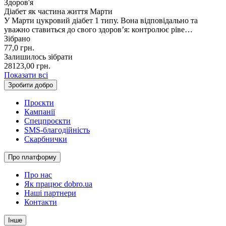
Здоров'я
Діабет як частина життя Марти
У Марти цукровий діабет 1 типу. Вона відповідально та
уважно ставиться до свого здоров’я: контролює ріве…
Зібрано
77,0
грн.
Залишилось зібрати
28123,00
грн.
Показати всі
Зробити добро
Проєкти
Кампанії
Спецпроєкти
SMS-благодійність
Скарбнички
Про платформу
Про нас
Як працює dobro.ua
Наші партнери
Контакти
Інше