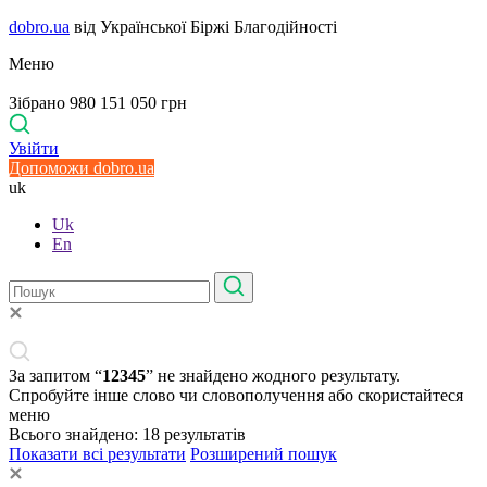
dobro.ua
від Української Біржі Благодійності
Меню
Зібрано 980 151 050 грн
Увійти
Допоможи dobro.ua
uk
Uk
En
За запитом “
12345
” не знайдено жодного результату.
Спробуйте інше слово чи словополучення або скористайтеся
меню
Всього знайдено:
18
результатів
Показати всі результати
Розширений пошук