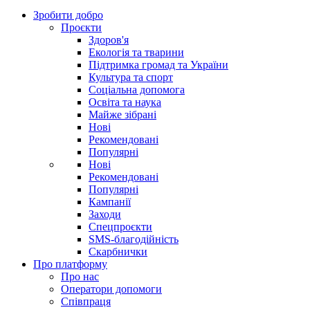
Зробити добро
Проєкти
Здоров'я
Екологія та тварини
Підтримка громад та України
Культура та спорт
Соціальна допомога
Освіта та наука
Майже зібрані
Нові
Рекомендовані
Популярні
Нові
Рекомендовані
Популярні
Кампанії
Заходи
Спецпроєкти
SMS-благодійність
Скарбнички
Про платформу
Про нас
Оператори допомоги
Співпраця