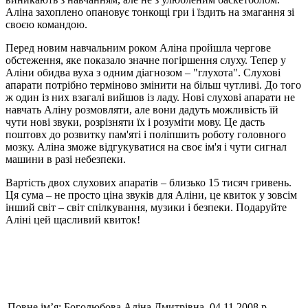
Аліна захоплено опановує тонкощі гри і їздить на змагання зі
своєю командою.
Перед новим навчальним роком Аліна пройшла чергове
обстеження, яке показало значне погіршення слуху. Тепер у
Аліни обидва вуха з одним діагнозом – "глухота". Слухові
апарати потрібно терміново змінити на більш чутливі. До того
ж один із них взагалі вийшов із ладу. Нові слухові апарати не
навчать Аліну розмовляти, але вони дадуть можливість їй
чути нові звуки, розрізняти їх і розуміти мову. Це дасть
поштовх до розвитку пам'яті і поліпшить роботу головного
мозку. Аліна зможе відгукуватися на своє ім'я і чути сигнал
машини в разі небезпеки.
Вартість двох слухових апаратів – близько 15 тисяч гривень.
Ця сума – не просто ціна звуків для Аліни, це квиток у зовсім
інший світ – світ спілкування, музики і безпеки. Подаруйте
Аліні цей щасливий квиток!
Повне ім’я:
Боголюбова Аліна Дмитрівна, 04.11.2008 р.