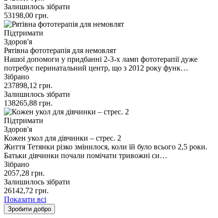
Залишилось зібрати
53198,00
грн.
Підтримати
Здоров'я
Рятівна фототерапія для немовлят
Нашої допомоги у придбанні 2-3-х ламп фототерапії дуже
потребує перинатальний центр, що з 2012 року функ…
Зібрано
237898,12
грн.
Залишилось зібрати
138265,88
грн.
Підтримати
Здоров'я
Кожен укол для дівчинки – стрес. 2
Життя Тетянки різко змінилося, коли їй було всього 2,5 роки.
Батьки дівчинки почали помічати тривожні си…
Зібрано
2057,28
грн.
Залишилось зібрати
26142,72
грн.
Показати всі
Зробити добро