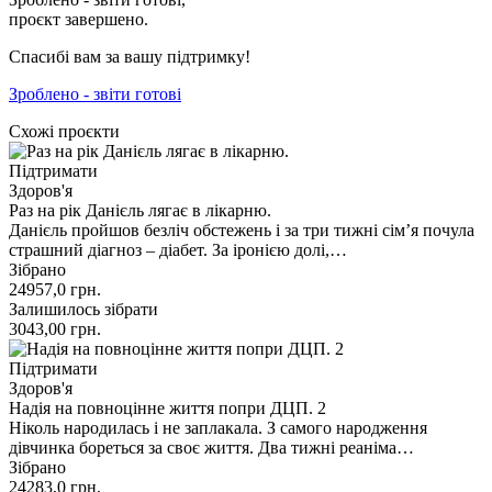
проєкт завершено.
Спасибі вам за вашу підтримку!
Зроблено - звіти готові
Схожі проєкти
Підтримати
Здоров'я
Раз на рік Данієль лягає в лікарню.
Данієль пройшов безліч обстежень і за три тижні сім’я почула
страшний діагноз – діабет. За іронією долі,…
Зібрано
24957,0
грн.
Залишилось зібрати
3043,00
грн.
Підтримати
Здоров'я
Надія на повноцінне життя попри ДЦП. 2
Ніколь народилась і не заплакала. З самого народження
дівчинка бореться за своє життя. Два тижні реаніма…
Зібрано
24283,0
грн.