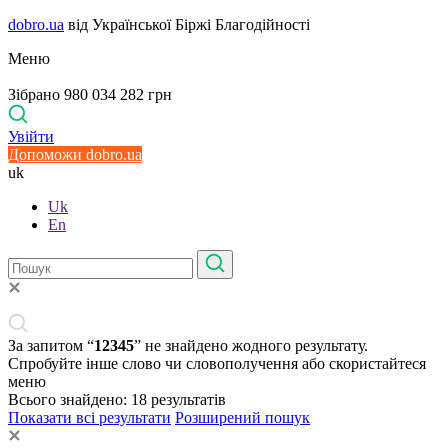
dobro.ua
від Української Біржі Благодійності
Меню
Зібрано 980 034 282 грн
Увійти
Допоможи dobro.ua
uk
Uk
En
За запитом “
12345
” не знайдено жодного результату.
Спробуйте інше слово чи словополучення або скористайтеся
меню
Всього знайдено:
18
результатів
Показати всі результати
Розширений пошук