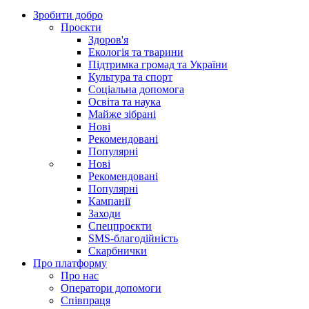
Зробити добро
Проєкти
Здоров'я
Екологія та тварини
Підтримка громад та України
Культура та спорт
Соціальна допомога
Освіта та наука
Майже зібрані
Нові
Рекомендовані
Популярні
Нові
Рекомендовані
Популярні
Кампанії
Заходи
Спецпроєкти
SMS-благодійність
Скарбнички
Про платформу
Про нас
Оператори допомоги
Співпраця