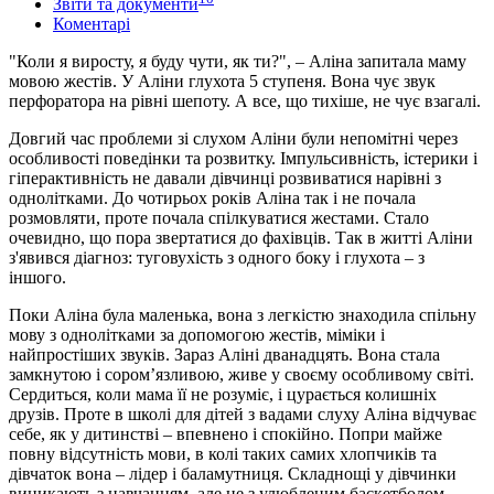
Звіти та документи
Коментарі
"Коли я виросту, я буду чути, як ти?", – Аліна запитала маму
мовою жестів. У Аліни глухота 5 ступеня. Вона чує звук
перфоратора на рівні шепоту. А все, що тихіше, не чує взагалі.
Довгий час проблеми зі слухом Аліни були непомітні через
особливості поведінки та розвитку. Імпульсивність, істерики і
гіперактивність не давали дівчинці розвиватися нарівні з
однолітками. До чотирьох років Аліна так і не почала
розмовляти, проте почала спілкуватися жестами. Стало
очевидно, що пора звертатися до фахівців. Так в житті Аліни
з'явився діагноз: туговухість з одного боку і глухота – з
іншого.
Поки Аліна була маленька, вона з легкістю знаходила спільну
мову з однолітками за допомогою жестів, міміки і
найпростіших звуків. Зараз Аліні дванадцять. Вона стала
замкнутою і сором’язливою, живе у своєму особливому світі.
Сердиться, коли мама її не розуміє, і цурається колишніх
друзів. Проте в школі для дітей з вадами слуху Аліна відчуває
себе, як у дитинстві – впевнено і спокійно. Попри майже
повну відсутність мови, в колі таких самих хлопчиків та
дівчаток вона – лідер і баламутниця. Складнощі у дівчинки
виникають з навчанням, але не з улюбленим баскетболом.