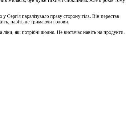
чив 9 класів, був дуже тихим і спокійним. Але 8 років тому
 у Сергія паралізувало праву сторону тіла. Він перестав
ежить, навіть не тримаючи голови.
 ліки, які потрібні щодня. Не вистачає навіть на продукти.