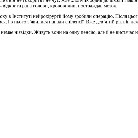
ва він не говорить і не чує. Але хлопчик ходив до школи і закін
 – відкрита рана голови, крововилив, постраждав мозок.
оку в Інституті нейрохірургії йому зробили операцію. Після цього
ся, і в нього зʼявилися напади епілепсії. Вже девʼятий рік він л
немає нізвідки. Живуть вони на одну пенсію, але її не вистачає на