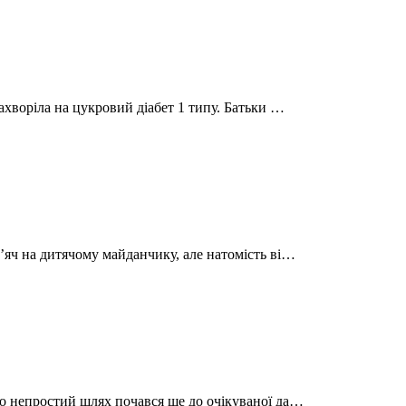
ахворіла на цукровий діабет 1 типу. Батьки …
ʼяч на дитячому майданчику, але натомість ві…
го непростий шлях почався ще до очікуваної да…