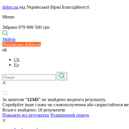
dobro.ua
від Української Біржі Благодійності
Меню
Зібрано 979 909 500 грн
Увійти
Допоможи dobro.ua
uk
Uk
En
За запитом “
12345
” не знайдено жодного результату.
Спробуйте інше слово чи словополучення або скористайтеся м
Всього знайдено:
18
результатів
Показати всі результати
Розширений пошук