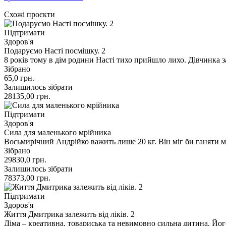
Схожі проєкти
Підтримати
Здоров'я
Подаруємо Насті посмішку. 2
8 років тому в дім родини Насті тихо прийшло лихо. Дівчинка з
Зібрано
65,0
грн.
Залишилось зібрати
28135,00
грн.
Підтримати
Здоров'я
Сила для маленького мрійника
Восьмирічний Андрійко важить лише 20 кг. Він міг би ганяти м
Зібрано
29830,0
грн.
Залишилось зібрати
78373,00
грн.
Підтримати
Здоров'я
Життя Дмитрика залежить від ліків. 2
Діма – креативна, товариська та невимовно сильна дитина. Йо