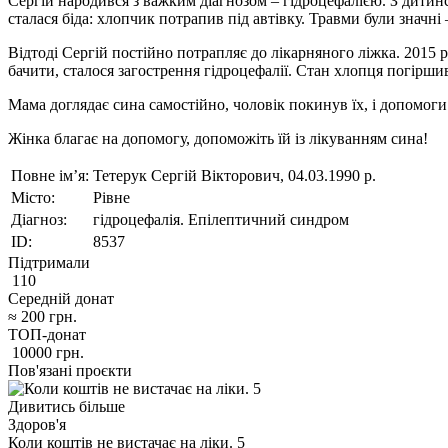
Сергій народився з важким діагнозом – гідроцефалією. З дитинст
сталася біда: хлопчик потрапив під автівку. Травми були значні
Відтоді Сергій постійно потрапляє до лікарняного ліжка. 2015 р
бачити, сталося загострення гідроцефалії. Стан хлопця погіршив
Мама доглядає сина самостійно, чоловік покинув їх, і допомоги 
Жінка благає на допомогу, допоможіть їй із лікуванням сина!
Повне ім’я:
Тетерук Сергій Вікторович, 04.03.1990 р.
Місто:
Рівне
Діагноз:
гідроцефалія. Епілептичний синдром
ID:
8537
Підтримали
110
Середній донат
≈
200
грн.
ТОП-донат
10000
грн.
Пов'язані проєкти
Дивитись більше
Здоров'я
Коли коштів не вистачає на ліки. 5