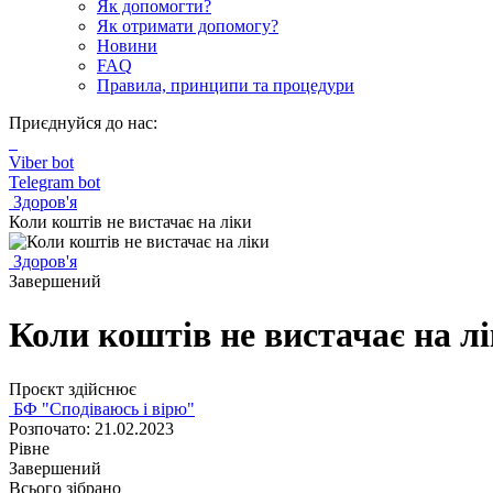
Як допомогти?
Як отримати допомогу?
Новини
FAQ
Правила, принципи та процедури
Приєднуйся до нас:
Viber bot
Telegram bot
Здоров'я
Коли коштів не вистачає на ліки
Здоров'я
Завершений
Коли коштів не вистачає на л
Проєкт здійснює
БФ "Сподіваюсь і вірю"
Розпочато: 21.02.2023
Рівне
Завершений
Всього зібрано