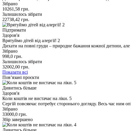
Зібрано
10261,58
грн.
Залишилось зібрати
22738,42
грн.
Підтримати
Здоров'я
Врятуймо дітей від алергії! 2
Дихати на повні груди – природне бажання кожної дитини, але в
Зібрано
998,0
грн.
Залишилось зібрати
32002,00
грн.
Показати всі
Пов’язані проєкти
Дивитись більше
Здоров'я
Коли коштів не вистачає на ліки. 5
Сергій повсякчас потребує сторонього догляду. Весь час ним о
Зібрано
33000,0
грн.
Збір завершено
Дивитись більше