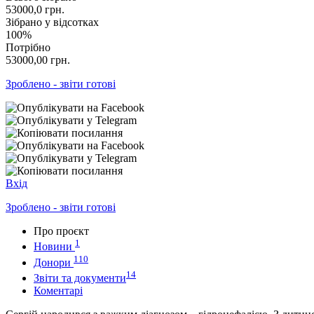
53000,0
грн.
Зібрано у відсотках
100%
Потрібно
53000,00
грн.
Зроблено - звіти готові
Вхід
Зроблено - звіти готові
Про проєкт
1
Новини
110
Донори
14
Звіти та документи
Коментарі