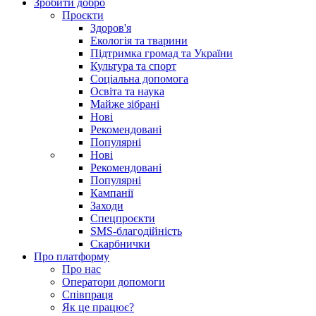
Зробити добро
Проєкти
Здоров'я
Екологія та тварини
Підтримка громад та України
Культура та спорт
Соціальна допомога
Освіта та наука
Майже зібрані
Нові
Рекомендовані
Популярні
Нові
Рекомендовані
Популярні
Кампанії
Заходи
Спецпроєкти
SMS-благодійність
Скарбнички
Про платформу
Про нас
Оператори допомоги
Співпраця
Як це працює?