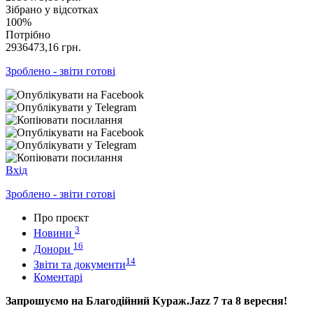
Зібрано у відсотках
100%
Потрібно
2936473,16
грн.
Зроблено - звіти готові
Вхід
Зроблено - звіти готові
Про проєкт
3
Новини
16
Донори
14
Звіти та документи
Коментарі
Запрошуємо на Благодійний Кураж.Jazz 7 та 8 вересня!