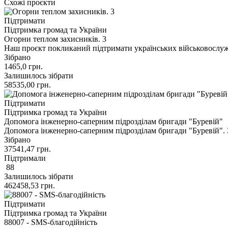
Схожі проєкти
Підтримати
Підтримка громад та України
Огорни теплом захисників. 3
Наш проєкт покликаний підтримати українських військовослу
Зібрано
1465,0
грн.
Залишилось зібрати
58535,00
грн.
Підтримати
Підтримка громад та України
Допомога інженерно-саперним підрозділам бригади "Буревій"
Допомога інженерно-саперним підрозділам бригади "Буревій". 
Зібрано
37541,47
грн.
Підтримали
88
Залишилось зібрати
462458,53
грн.
Підтримати
Підтримка громад та України
88007 - SMS-благодійність