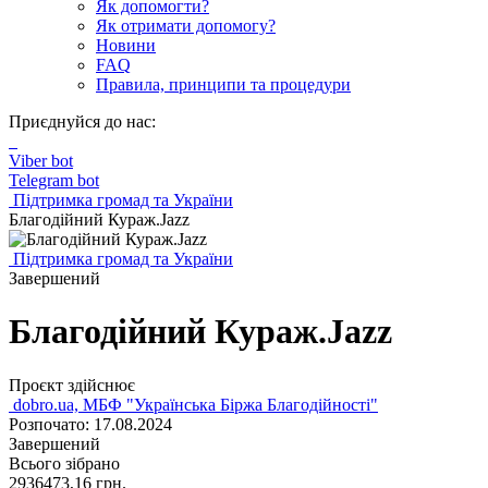
Як допомогти?
Як отримати допомогу?
Новини
FAQ
Правила, принципи та процедури
Приєднуйся до нас:
Viber bot
Telegram bot
Підтримка громад та України
Благодійний Кураж.Jazz
Підтримка громад та України
Завершений
Благодійний Кураж.Jazz
Проєкт здійснює
dobro.ua, МБФ "Українська Біржа Благодійності"
Розпочато: 17.08.2024
Завершений
Всього зібрано
2936473,16
грн.