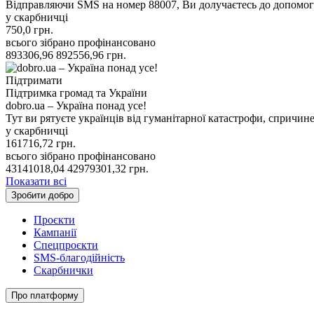
Відправляючи SMS на номер 88007, Ви долучаєтесь до допомоги
у скарбничці
750,0
грн.
всього зібрано
профінансовано
893306,96
892556,96
грн.
Підтримати
Підтримка громад та України
dobro.ua – Україна понад усе!
Тут ви рятуєте українців від гуманітарної катастрофи, спричин
у скарбничці
161716,72
грн.
всього зібрано
профінансовано
43141018,04
42979301,32
грн.
Показати всі
Зробити добро
Проєкти
Кампанії
Спецпроєкти
SMS-благодійність
Скарбнички
Про платформу