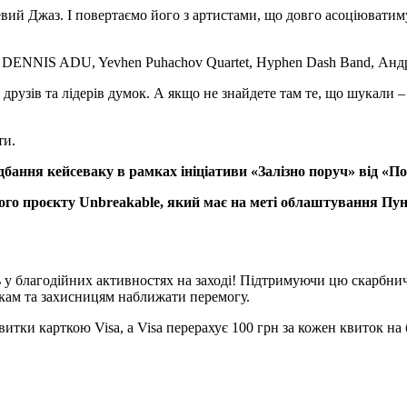
ий Джаз. І повертаємо його з артистами, що довго асоціювати
t, DENNIS ADU, Yevhen Puhachov Quartet, Hyphen Dash Band, Анд
рузів та лідерів думок. А якщо не знайдете там те, що шукали –
ти.
идбання кейсеваку в рамках ініціативи «Залізно поруч» від «
го проєкту Unbreakable, який має на меті облаштування Пун
ь у благодійних активностях на заході! Підтримуючи цю скарбнич
кам та захисницям наближати перемогу.
тки карткою Visa, а Visa перерахує 100 грн за кожен квиток на 