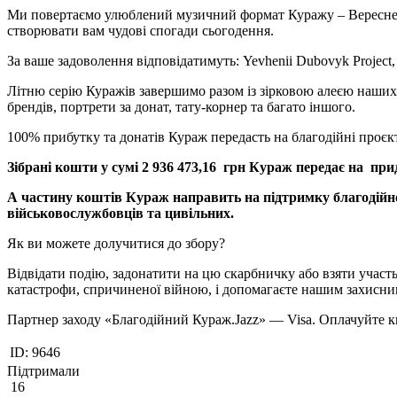
Ми повертаємо улюблений музичний формат Куражу – Вереснев
створювати вам чудові спогади сьогодення.
За ваше задоволення відповідатимуть: Yevhenii Dubovyk Projec
Літню серію Куражів завершимо разом із зірковою алеєю наших д
брендів, портрети за донат, тату-корнер та багато іншого.
100% прибутку та донатів Кураж передасть на благодійні проєк
Зібрані кошти у сумі 2 936 473,16 грн Кураж передає на пр
А частину коштів Кураж направить на підтримку благодійно
військовослужбовців та цивільних.
Як ви можете долучитися до збору?
Відвідати подію, задонатити на цю скарбничку або взяти участ
катастрофи, спричиненої війною, і допомагаєте нашим захисни
Партнер заходу «Благодійний Кураж.Jazz» — Visa. Оплачуйте кви
ID:
9646
Підтримали
16