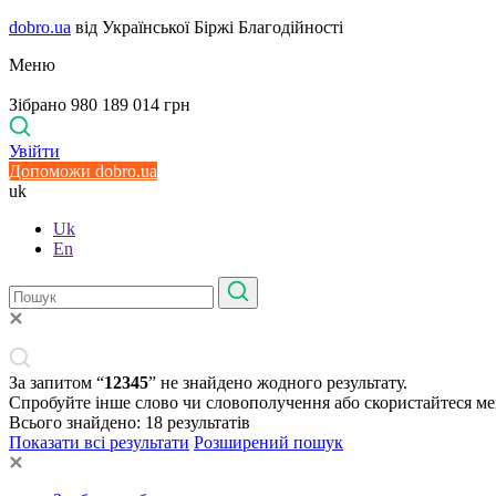
dobro.ua
від Української Біржі Благодійності
Меню
Зібрано 980 189 014 грн
Увійти
Допоможи dobro.ua
uk
Uk
En
За запитом “
12345
” не знайдено жодного результату.
Спробуйте інше слово чи словополучення або скористайтеся м
Всього знайдено:
18
результатів
Показати всі результати
Розширений пошук