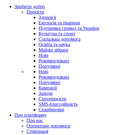
Зробити добро
Проєкти
Здоров'я
Екологія та тварини
Підтримка громад та України
Культура та спорт
Соціальна допомога
Освіта та наука
Майже зібрані
Нові
Рекомендовані
Популярні
Нові
Рекомендовані
Популярні
Кампанії
Заходи
Спецпроєкти
SMS-благодійність
Скарбнички
Про платформу
Про нас
Оператори допомоги
Співпраця