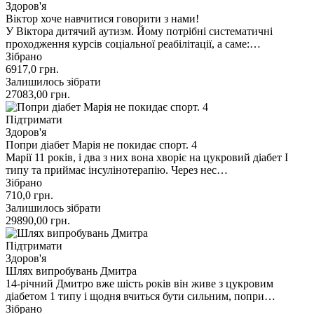
Здоров'я
Віктор хоче навчитися говорити з нами!
У Віктора дитячий аутизм. Йому потрібні систематичні
проходження курсів соціальної реабілітації, а саме:…
Зібрано
6917,0
грн.
Залишилось зібрати
27083,00
грн.
Підтримати
Здоров'я
Попри діабет Марія не покидає спорт. 4
Марії 11 років, і два з них вона хворіє на цукровий діабет І
типу та приймає інсулінотерапію. Через нес…
Зібрано
710,0
грн.
Залишилось зібрати
29890,00
грн.
Підтримати
Здоров'я
Шлях випробувань Дмитра
14-річний Дмитро вже шість років він живе з цукровим
діабетом 1 типу і щодня вчиться бути сильним, попри…
Зібрано