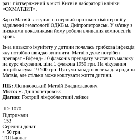
раз і підтверджений в місті Києві в лабораторії клініки
«ОХМАТДИТ».
Зараз Матвій заступив на перший протокол хіміотерапії у
відділенні гематології ОДКБ м. Дніпропетровськ. У зв'язку з
низькими показниками йому робили вливання компонентів
крові.
Із-за низького імунітету у дитини почалась грибкова інфекція,
яку потрібно швидко зупинити. Матвію дуже потрібен
препарат «Віфенд».10 флаконів препарату вистачить малюку
на курс лікування, ціна 1 флакона 1950 грн. На лікування
потрібна сума 19 500 грн. Ця сума занадто велика для родини
Матвія, але стільки може коштувати життя дитини.
ПІБ:
Лісниковський Матвій Владиславович
Місто:
м. Дніпропетровськ
Діагноз:
Гострий лімфобластний лейкоз
ID:
1070
Підтримали
153
Середній донат
≈
50
грн.
ТОП-донат