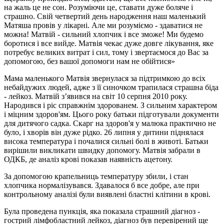
на жаль це не сон. Розуміючи це, ставати дуже боляче і
страшно. Свій четвертий день народження наш маленький
Матяша провів у лікарні. Але ми розуміємо - здаватися не
можна! Матвій - сильний хлопчик і все зможе! Ми будемо
боротися і все вийде. Матвія чекає дуже довге лікування, яке
потребує великих витрат і сил, тому і звертаємося до Вас за
допомогою, без вашої допомоги нам не обійтися»
Мама маленького Матвія звернулася за підтримкою до всіх
небайдужих людей, адже з її синочком трапилася страшна біда
- лейкоз. Матвій з’явився на світ 10 серпня 2010 року.
Народився і ріс справжнім здорованем. З сильним характером
і міцним здоров'ям. Цього року батьки підготували документи
для дитячого садка. Скарг на здоров'я у малюка практично не
було, і хворів він дуже рідко. 26 липня у дитини піднялася
висока температура і почалися сильні болі в животі. Батьки
вирішили викликати швидку допомогу. Матвія забрали в
ОДКБ, де аналіз крові показав наявність ацетону.
За допомогою крапельниць температуру збили, і стан
хлопчика нормалізувався. Здавалося б все добре, але при
контрольному аналізі були виявлені бластні клітини в крові.
Була проведена пункція, яка показала страшний діагноз -
гострий лімфобластний лейкоз, діагноз був перевірений ще