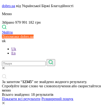
dobro.ua
від Української Біржі Благодійності
Меню
Зібрано 979 991 182 грн
Увійти
Допоможи dobro.ua
uk
Uk
En
За запитом “
12345
” не знайдено жодного результату.
Спробуйте інше слово чи словополучення або скористайтеся
меню
Всього знайдено:
18
результатів
Показати всі результати
Розширений пошук