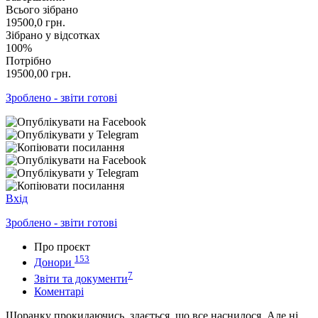
Всього зібрано
19500,0
грн.
Зібрано у відсотках
100%
Потрібно
19500,00
грн.
Зроблено - звіти готові
Вхід
Зроблено - звіти готові
Про проєкт
153
Донори
7
Звіти та документи
Коментарі
Щоранку прокидаючись, здається, що все наснилося. Але ні,