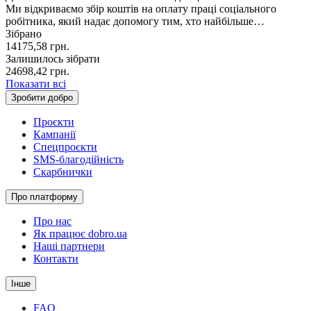
Ми відкриваємо збір коштів на оплату праці соціального
робітника, який надає допомогу тим, хто найбільше…
Зібрано
14175,58
грн.
Залишилось зібрати
24698,42
грн.
Показати всі
Зробити добро
Проєкти
Кампанії
Спецпроєкти
SMS-благодійність
Скарбнички
Про платформу
Про нас
Як працює dobro.ua
Наші партнери
Контакти
Інше
FAQ