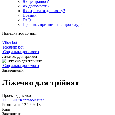
Як це працює?
Як допомогти?
Як отримати допомогу?
Новини
FAQ
Правила, принципи та процедури
Приєднуйся до нас:
Viber bot
Telegram bot
Соціальна допомога
Ліжечко для трійнят
Соціальна допомога
Завершений
Ліжечко для трійнят
Проєкт здійснює
БО "БФ "Карітас-Київ"
Розпочато: 12.12.2018
Київ
Завершений