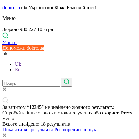
dobro.ua
від Української Біржі Благодійності
Меню
Зібрано 980 227 105 грн
Увійти
Допоможи dobro.ua
uk
Uk
En
За запитом “
12345
” не знайдено жодного результату.
Спробуйте інше слово чи словополучення або скористайтеся
меню
Всього знайдено:
18
результатів
Показати всі результати
Розширений пошук