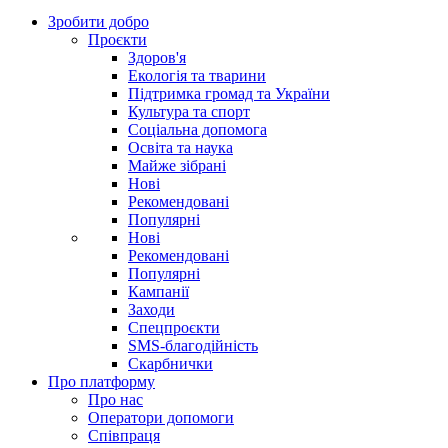
Зробити добро
Проєкти
Здоров'я
Екологія та тварини
Підтримка громад та України
Культура та спорт
Соціальна допомога
Освіта та наука
Майже зібрані
Нові
Рекомендовані
Популярні
Нові
Рекомендовані
Популярні
Кампанії
Заходи
Спецпроєкти
SMS-благодійність
Скарбнички
Про платформу
Про нас
Оператори допомоги
Співпраця