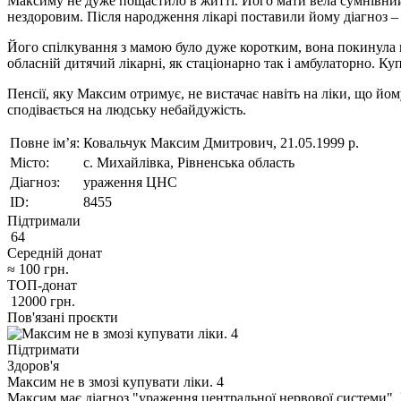
Максиму не дуже пощастило в житті. Його мати вела сумнівний 
нездоровим. Після народження лікарі поставили йому діагноз –
Його спілкування з мамою було дуже коротким, вона покинула ма
обласній дитячий лікарні, як стаціонарно так і амбулаторно. Ку
Пенсії, яку Максим отримує, не вистачає навіть на ліки, що йо
сподівається на людську небайдужість.
Повне ім’я:
Ковальчук Максим Дмитрович, 21.05.1999 р.
Місто:
с. Михайлівка, Рівненська область
Діагноз:
ураження ЦНС
ID:
8455
Підтримали
64
Середній донат
≈
100
грн.
ТОП-донат
12000
грн.
Пов'язані проєкти
Підтримати
Здоров'я
Максим не в змозі купувати ліки. 4
Максим має діагноз "ураження центральної нервової системи"