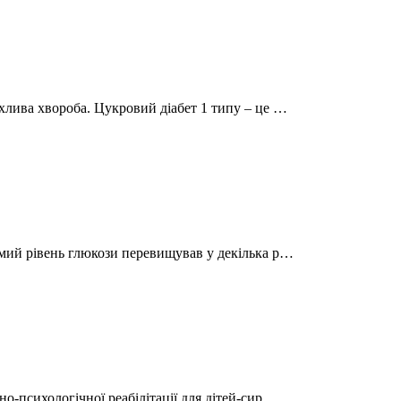
ахлива хвороба. Цукровий діабет 1 типу – це …
имий рівень глюкози перевищував у декілька р…
но-психологічної реабілітації для дітей-сир…