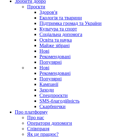
Зробити добро
Проєкти
Здоров'я
Екологія та тварини
Підтримка громад та України
Культура та спорт
Соціальна допомога
Освіта та наука
Майже зібрані
Нові
Рекомендовані
Популярні
Нові
Рекомендовані
Популярні
Кампанії
Заходи
Спецпроєкти
SMS-благодійність
Скарбнички
Про платформу
Про нас
Оператори допомоги
Співпраця
Як це працює?