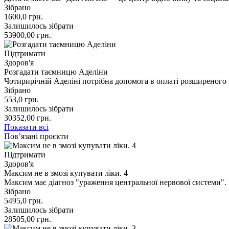
Зібрано
1600,0
грн.
Залишилось зібрати
53900,00
грн.
Підтримати
Здоров'я
Розгадати таємницю Аделіни
Чотирирічній Аделіні потрібна допомога в оплаті розширеного
Зібрано
553,0
грн.
Залишилось зібрати
30352,00
грн.
Показати всі
Пов’язані проєкти
Підтримати
Здоров'я
Максим не в змозі купувати ліки. 4
Максим має діагноз "ураження центральної нервової системи"
Зібрано
5495,0
грн.
Залишилось зібрати
28505,00
грн.