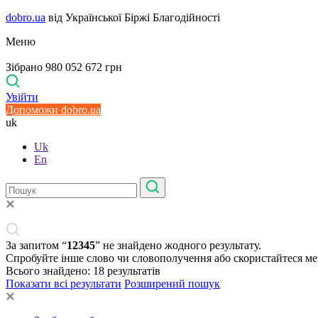
dobro.ua
від Української Біржі Благодійності
Меню
Зібрано 980 052 672 грн
Увійти
Допоможи dobro.ua
uk
Uk
En
За запитом “
12345
” не знайдено жодного результату.
Спробуйте інше слово чи словополучення або скористайтеся м
Всього знайдено:
18
результатів
Показати всі результати
Розширений пошук