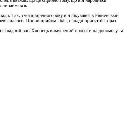
лопець вважає, що це сприяло тому, що він народився
 не займався.
ди. Так, з чотирирічного віку він лікувався в Рівненській
еві аналоги. Попри прийом ліків, напади присутні і зараз.
шній складний час. Хлопець вимушений просити на допомогу та