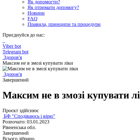
Як допомогти?
Як отримати допомогу?
Новини
FAQ
Правила, принципи та процедури
Приєднуйся до нас:
Viber bot
Telegram bot
Здоров'я
Максим не в змозі купувати ліки
Здоров'я
Завершений
Максим не в змозі купувати л
Проєкт здійснює
БФ "Сподіваюсь і вірю"
Розпочато: 03.01.2023
Рівненська обл.
Завершений
Всього зібрано