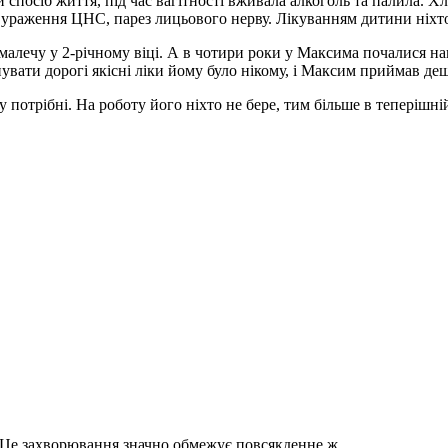
спосіб життя, під час вагітності вживала алкоголь та палила. Х
 ураження ЦНС, парез лицьового нерву. Лікуванням дитини ніхто
лечу у 2-річному віці. А в чотири роки у Максима почалися напа
пувати дорогі якісні ліки йому було нікому, і Максим приймав деш
му потрібні. На роботу його ніхто не бере, тим більше в тепері
. Це захворювання значно обмежує повсякденне ж…