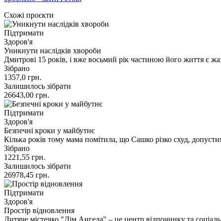
Схожі проєкти
Підтримати
Здоров'я
Уникнути наслідків хвороби
Дмитрові 15 років, і вже восьмий рік частиною його життя є ж
Зібрано
1357,0
грн.
Залишилось зібрати
26643,00
грн.
Підтримати
Здоров'я
Безпечні кроки у майбутнє
Кілька років тому мама помітила, що Сашко різко схуд, допуст
Зібрано
1221,55
грн.
Залишилось зібрати
26978,45
грн.
Підтримати
Здоров'я
Простір відновлення
Дитяче містечко "Дім Ангела" – це центр відпочинку та соціаль