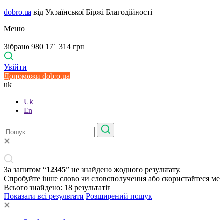
dobro.ua
від Української Біржі Благодійності
Меню
Зібрано 980 171 314 грн
Увійти
Допоможи dobro.ua
uk
Uk
En
За запитом “
12345
” не знайдено жодного результату.
Спробуйте інше слово чи словополучення або скористайтеся м
Всього знайдено:
18
результатів
Показати всі результати
Розширений пошук