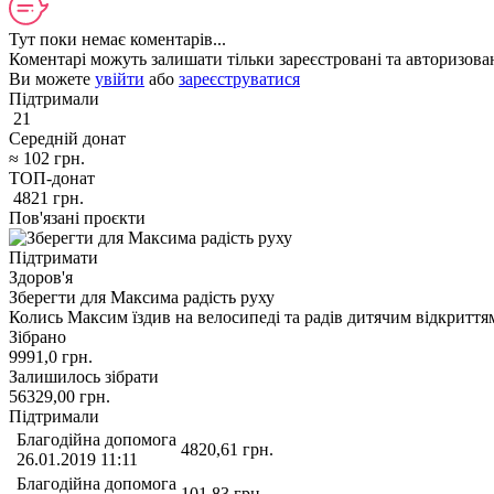
Тут поки немає коментарів...
Коментарі можуть залишати тільки зареєстровані та авторизован
Ви можете
увійти
або
зареєструватися
Підтримали
21
Середній донат
≈
102
грн.
ТОП-донат
4821
грн.
Пов'язані проєкти
Підтримати
Здоров'я
Зберегти для Максима радість руху
Колись Максим їздив на велосипеді та радів дитячим відкриття
Зібрано
9991,0
грн.
Залишилось зібрати
56329,00
грн.
Підтримали
Благодійна допомога
4820,61
грн.
26.01.2019 11:11
Благодійна допомога
101,83
грн.