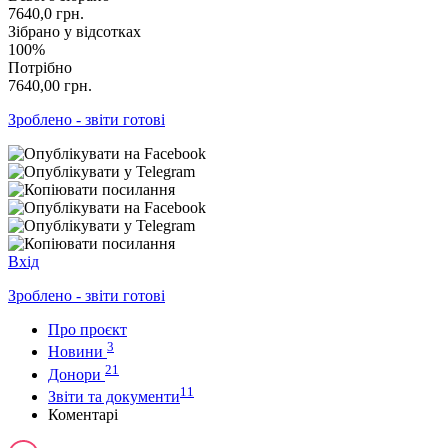
7640,0
грн.
Зібрано у відсотках
100%
Потрібно
7640,00
грн.
Зроблено - звіти готові
Вхід
Зроблено - звіти готові
Про проєкт
3
Новини
21
Донори
11
Звіти та документи
Коментарі