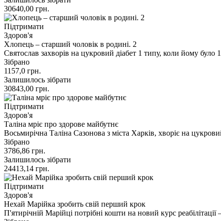
30640,00
грн.
Підтримати
Здоров'я
Хлопець – старший чоловік в родині. 2
Святослав захворів на цукровий діабет 1 типу, коли йому було 
Зібрано
1157,0
грн.
Залишилось зібрати
30843,00
грн.
Підтримати
Здоров'я
Таліна мріє про здорове майбутнє
Восьмирічна Таліна Сазонова з міста Харків, хворіє на цукро
Зібрано
3786,86
грн.
Залишилось зібрати
24413,14
грн.
Підтримати
Здоров'я
Нехай Марійка зробить свій перший крок
П'ятирічній Марійці потрібні кошти на новий курс реабілітаці