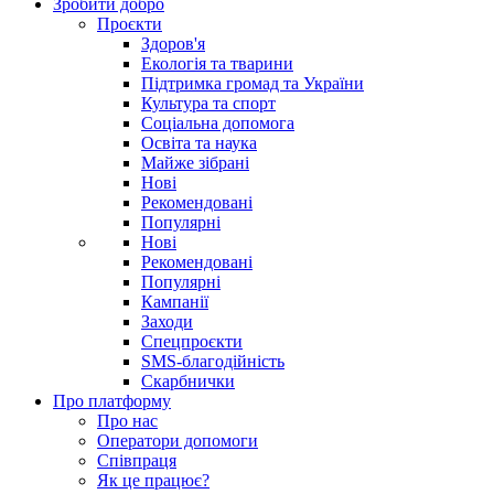
Зробити добро
Проєкти
Здоров'я
Екологія та тварини
Підтримка громад та України
Культура та спорт
Соціальна допомога
Освіта та наука
Майже зібрані
Нові
Рекомендовані
Популярні
Нові
Рекомендовані
Популярні
Кампанії
Заходи
Спецпроєкти
SMS-благодійність
Скарбнички
Про платформу
Про нас
Оператори допомоги
Співпраця
Як це працює?