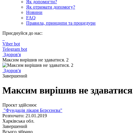
Як допомогти?
Як отримати допомогу?
Новини
FAQ
Правила, принципи та процедури
Приєднуйся до нас:
Viber bot
Telegram bot
Здоров'я
Максим вирішив не здаватися. 2
Здоров'я
Завершений
Максим вирішив не здаватися.
Проєкт здійснює
"Фундація лікаря Бєрсєнєва"
Розпочато: 21.01.2019
Харківська обл.
Завершений
Всього зібрано