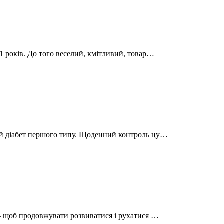
11 років. До того веселий, кмітливий, товар…
вий діабет першого типу. Щоденний контроль цу…
ї – щоб продовжувати розвиватися і рухатися …