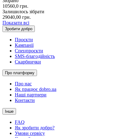
Зібрано
10560,0
грн.
Залишилось зібрати
29040,00
грн.
Показати всі
Зробити добро
Проєкти
Кампанії
Спецпроєкти
SMS-благодійність
Скарбнички
Про платформу
Про нас
Як працює dobro.ua
Наші партнери
Контакти
Інше
FAQ
Як зробити добро?
Умови сервісу