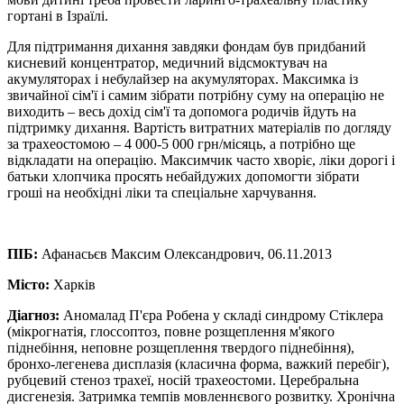
гортані в Ізраїлі.
Для підтримання дихання завдяки фондам був придбаний
кисневий концентратор, медичний відсмоктувач на
акумуляторах і небулайзер на акумуляторах. Максимка із
звичайної сім'ї і самим зібрати потрібну суму на операцію не
виходить – весь дохід сім'ї та допомога родичів йдуть на
підтримку дихання. Вартість витратних матеріалів по догляду
за трахеостомою – 4 000-5 000 грн/місяць, а потрібно ще
відкладати на операцію. Максимчик часто хворіє, ліки дорогі і
батьки хлопчика просять небайдужих допомогти зібрати
гроші на необхідні ліки та спеціальне харчування.
ПІБ:
Афанасьєв Максим Олександрович, 06.11.2013
Місто:
Харків
Діагноз:
Аномалад П'єра Робена у складі синдрому Стіклера
(мікрогнатія, глоссоптоз, повне розщеплення м'якого
піднебіння, неповне розщеплення твердого піднебіння),
бронхо-легенева дисплазія (класична форма, важкий перебіг),
рубцевий стеноз трахеї, носій трахеостоми. Церебральна
дисгенезія. Затримка темпів мовленнєвого розвитку. Хронічна