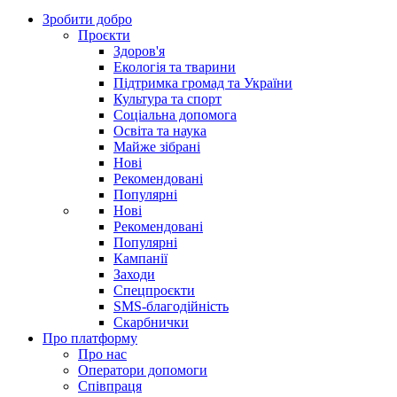
Зробити добро
Проєкти
Здоров'я
Екологія та тварини
Підтримка громад та України
Культура та спорт
Соціальна допомога
Освіта та наука
Майже зібрані
Нові
Рекомендовані
Популярні
Нові
Рекомендовані
Популярні
Кампанії
Заходи
Спецпроєкти
SMS-благодійність
Скарбнички
Про платформу
Про нас
Оператори допомоги
Співпраця