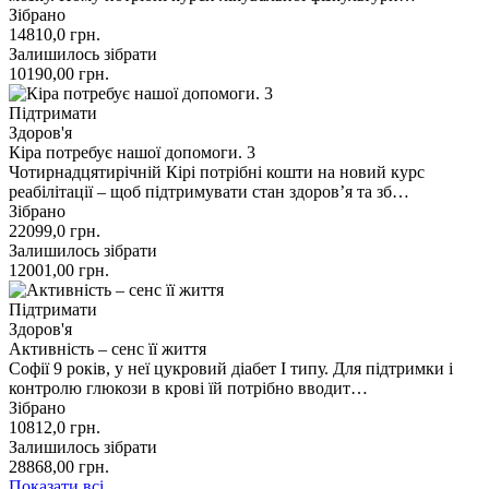
Зібрано
14810,0
грн.
Залишилось зібрати
10190,00
грн.
Підтримати
Здоров'я
Кіра потребує нашої допомоги. 3
Чотирнадцятирічній Кірі потрібні кошти на новий курс
реабілітації – щоб підтримувати стан здоровʼя та зб…
Зібрано
22099,0
грн.
Залишилось зібрати
12001,00
грн.
Підтримати
Здоров'я
Активність – сенс її життя
Софії 9 років, у неї цукровий діабет І типу. Для підтримки і
контролю глюкози в крові їй потрібно вводит…
Зібрано
10812,0
грн.
Залишилось зібрати
28868,00
грн.
Показати всі