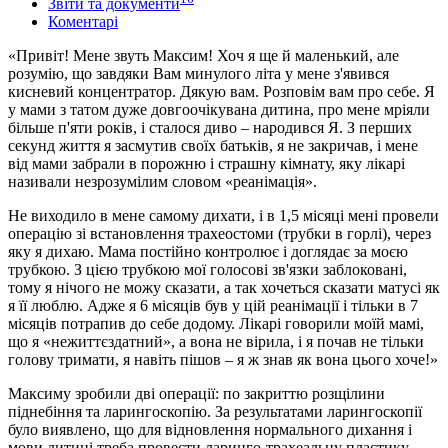
Звіти та документи
Коментарі
«Привіт! Мене звуть Максим! Хоч я ще й маленький, але
розумію, що завдяки Вам минулого літа у мене з'явився
кисневий концентратор. Дякую вам. Розповім вам про себе. Я
у мами з татом дуже довгоочікувана дитина, про мене мріяли
більше п'яти років, і сталося диво – народився Я. З перших
секунд життя я засмутив своїх батьків, я не закричав, і мене
від мами забрали в порожню і страшну кімнату, яку лікарі
називали незрозумілим словом «реанімація».
Не виходило в мене самому дихати, і в 1,5 місяці мені провели
операцію зі встановлення трахеостоми (трубки в горлі), через
яку я дихаю. Мама постійно контролює і доглядає за моєю
трубкою. З цією трубкою мої голосові зв'язки заблоковані,
тому я нічого не можу сказати, а так хочеться сказати матусі як
я її люблю. Адже я 6 місяців був у цій реанімації і тільки в 7
місяців потрапив до себе додому. Лікарі говорили моїй мамі,
що я «нежиттєздатний», а вона не вірила, і я почав не тільки
голову тримати, я навіть пішов – я ж знав як вона цього хоче!»
Максиму зробили дві операції: по закриттю розщілини
піднебіння та ларингоскопію. За результатами ларингоскопії
було виявлено, що для відновлення нормального дихання і
мови дитині треба провести ларинго-трахеальну пластику