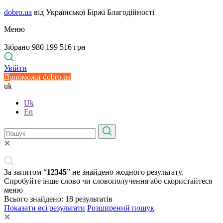
dobro.ua
від Української Біржі Благодійності
Меню
Зібрано 980 199 516 грн
Увійти
Допоможи dobro.ua
uk
Uk
En
За запитом “
12345
” не знайдено жодного результату.
Спробуйте інше слово чи словополучення або скористайтеся
меню
Всього знайдено:
18
результатів
Показати всі результати
Розширений пошук