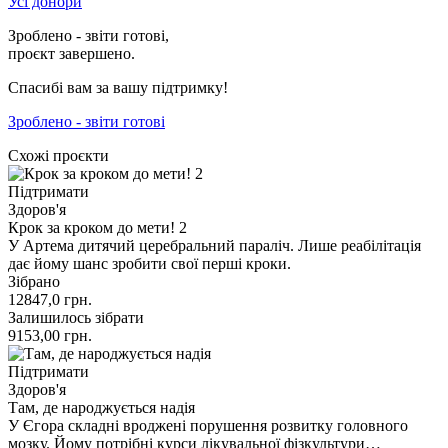
Усі донори
Зроблено - звіти готові,
проєкт завершено.
Спасибі вам за вашу підтримку!
Зроблено - звіти готові
Схожі проєкти
Підтримати
Здоров'я
Крок за кроком до мети! 2
У Артема дитячий церебральний параліч. Лише реабілітація
дає йому шанс зробити свої перші кроки.
Зібрано
12847,0
грн.
Залишилось зібрати
9153,00
грн.
Підтримати
Здоров'я
Там, де народжується надія
У Єгора складні вроджені порушення розвитку головного
мозку. Йому потрібні курси лікувальної фізкультури…