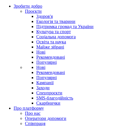
Зробити добро
Проєкти
Здоров'я
Екологія та тварини
Підтримка громад та України
Культура та спорт
Соціальна допомога
Освіта та наука
Майже зібрані
Нові
Рекомендовані
Популярні
Нові
Рекомендовані
Популярні
Кампанії
Заходи
Спецпроєкти
SMS-благодійність
Скарбнички
Про платформу
Про нас
Оператори допомоги
Співпраця