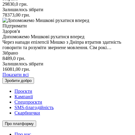
29830,0
грн.
Залишилось зібрати
78373,00
грн.
Підтримати
Здоров'я
Допоможемо Мишкові рухатися вперед
Через напади епілепсії Мишко з Дніпра втратив здатність
говорити та розуміти звернене мовлення. Сім рокі…
Зібрано
8489,0
грн.
Залишилось зібрати
16081,00
грн.
Показати всі
Зробити добро
Проєкти
Кампанії
Спецпроєкти
SMS-благодійність
Скарбнички
Про платформу
Про нас