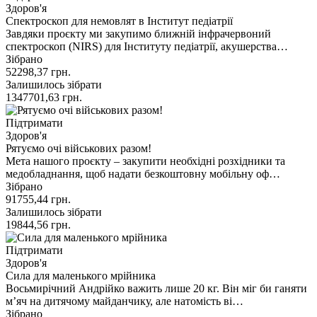
Здоров'я
Спектроскоп для немовлят в Інститут педіатрії
Завдяки проєкту ми закупимо ближній інфрачервоний
спектроскоп (NIRS) для Інституту педіатрії, акушерства…
Зібрано
52298,37
грн.
Залишилось зібрати
1347701,63
грн.
Підтримати
Здоров'я
Рятуємо очі військових разом!
Мета нашого проєкту – закупити необхідні розхідники та
медобладнання, щоб надати безкоштовну мобільну оф…
Зібрано
91755,44
грн.
Залишилось зібрати
19844,56
грн.
Підтримати
Здоров'я
Сила для маленького мрійника
Восьмирічний Андрійко важить лише 20 кг. Він міг би ганяти
мʼяч на дитячому майданчику, але натомість ві…
Зібрано