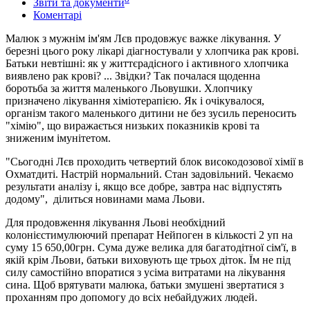
Звіти та документи
Коментарі
Малюк з мужнім ім'ям Лєв продовжує важке лікування. У
березні цього року лікарі діагностували у хлопчика рак крові.
Батьки невтішні: як у життєрадісного і активного хлопчика
виявлено рак крові? ... Звідки? Так почалася щоденна
боротьба за життя маленького Льовушки. Хлопчику
призначено лікування хіміотерапією. Як і очікувалося,
організм такого маленького дитини не без зусиль переносить
"хімію", що виражається низьких показників крові та
зниженим імунітетом.
"Сьогодні Лєв проходить четвертий блок високодозової хімії в
Охматдиті. Настрій нормальний. Стан задовільний. Чекаємо
результати аналізу і, якщо все добре, завтра нас відпустять
додому", ділиться новинами мама Льови.
Для продовження лікування Льові необхідний
колонієстимулюючий препарат Нейпоген в кількості 2 уп на
суму 15 650,00грн. Сума дуже велика для багатодітної сім'ї, в
якій крім Льови, батьки виховують ще трьох діток. Їм не під
силу самостійно впоратися з усіма витратами на лікування
сина. Щоб врятувати малюка, батьки змушені звертатися з
проханням про допомогу до всіх небайдужих людей.