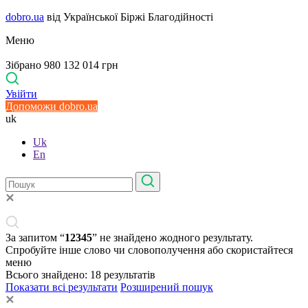
dobro.ua
від Української Біржі Благодійності
Меню
Зібрано 980 132 014 грн
Увійти
Допоможи dobro.ua
uk
Uk
En
За запитом “
12345
” не знайдено жодного результату.
Спробуйте інше слово чи словополучення або скористайтеся
меню
Всього знайдено:
18
результатів
Показати всі результати
Розширений пошук