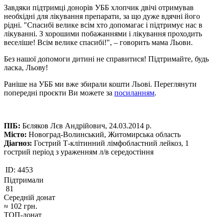
Завдяки підтримці донорів УББ хлопчик двічі отримував
необхідні для лікування препарати, за що дуже вдячні його
рідні. "Спасибі велике всім хто допомагає і підтримує нас в
лікуванні. З хорошими побажаннями і лікування проходить
веселіше! Всім велике спасибі!", – говорить мама Льови.
Без нашої допомоги дитині не справитися! Підтримайте, будь
ласка, Льову!
Раніше на УББ ми вже збирали кошти Льові. Переглянути
попередні проєкти Ви можете за
посиланням
.
ПІБ:
Бєляков Лєв Андрійович, 24.03.2014 р.
Місто:
Новоград-Волинський, Житомирська область
Діагноз:
Гострий Т-клітинний лімфобластний лейкоз, 1
гострий період з ураженням л/в середостіння
ID:
4453
Підтримали
81
Середній донат
≈
102
грн.
ТОП-донат