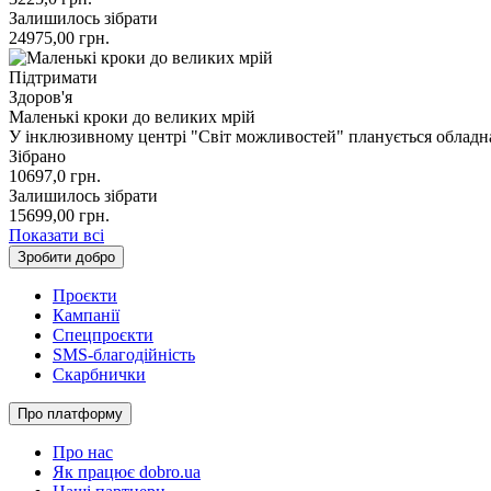
Залишилось зібрати
24975,00
грн.
Підтримати
Здоров'я
Маленькі кроки до великих мрій
У інклюзивному центрі "Світ можливостей" планується обладна
Зібрано
10697,0
грн.
Залишилось зібрати
15699,00
грн.
Показати всі
Зробити добро
Проєкти
Кампанії
Спецпроєкти
SMS-благодійність
Скарбнички
Про платформу
Про нас
Як працює dobro.ua