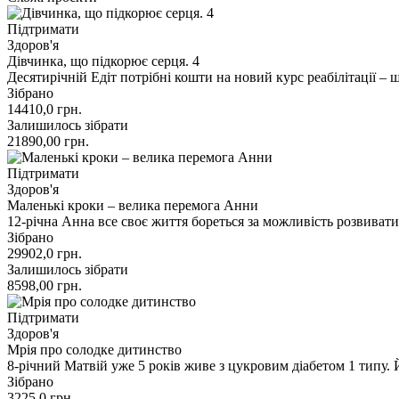
Підтримати
Здоров'я
Дівчинка, що підкорює серця. 4
Десятирічній Едіт потрібні кошти на новий курс реабілітації 
Зібрано
14410,0
грн.
Залишилось зібрати
21890,00
грн.
Підтримати
Здоров'я
Маленькі кроки – велика перемога Анни
12-річна Анна все своє життя бореться за можливість розвиват
Зібрано
29902,0
грн.
Залишилось зібрати
8598,00
грн.
Підтримати
Здоров'я
Мрія про солодке дитинство
8-річний Матвій уже 5 років живе з цукровим діабетом 1 типу
Зібрано
3225,0
грн.