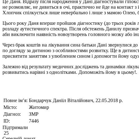
Це Даня. Відразу після народження у Дані діагностували гіпоксію
не розмовляє, не дивиться в очі, практично не йде на контакт
Хлопчик спілкується лише невербально і лише з мамою Олею, бо
Цього року Даня вперше пройшов діагностику (до трьох років л
розладу аутистичного спектра. Після обстежень Данилу признач
аби виключити наявність новоутворень головного мозку або ін
Через брак коштів на лікування сина батьки Дані звернулися д
по догляду за дитиною з особливостями розвитку. Ще в дитинств
присвятити заняттям з улюбленим сином і допомогти йому оду
Залежно від результату медичних досліджень та динаміки лікува
розвиватись нарівні з однолітками. Допоможіть йому в цьому!.
Повне ім’я:
Бондарчук Данііл Віталійович, 22.05.2018 р.
Місто:
Житомир
Діагноз:
ЗМР
ID:
7446
Підтримали
25
Середній донат