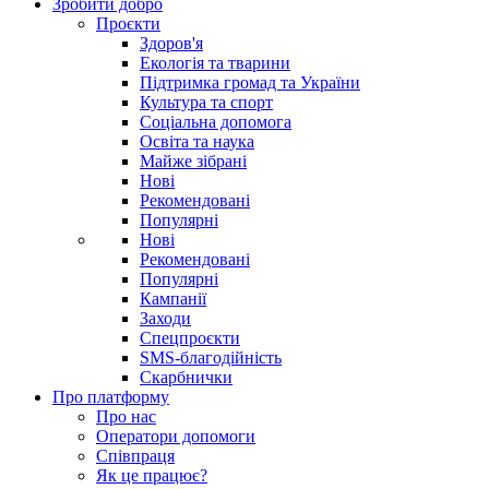
Зробити добро
Проєкти
Здоров'я
Екологія та тварини
Підтримка громад та України
Культура та спорт
Соціальна допомога
Освіта та наука
Майже зібрані
Нові
Рекомендовані
Популярні
Нові
Рекомендовані
Популярні
Кампанії
Заходи
Спецпроєкти
SMS-благодійність
Скарбнички
Про платформу
Про нас
Оператори допомоги
Співпраця
Як це працює?