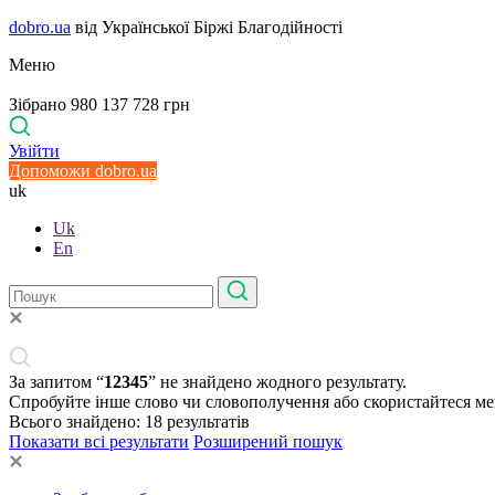
dobro.ua
від Української Біржі Благодійності
Меню
Зібрано 980 137 728 грн
Увійти
Допоможи dobro.ua
uk
Uk
En
За запитом “
12345
” не знайдено жодного результату.
Спробуйте інше слово чи словополучення або скористайтеся м
Всього знайдено:
18
результатів
Показати всі результати
Розширений пошук