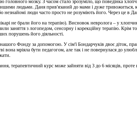
 головного мозку. З часом стало зрозуміло, що поведінка хлопчика
 з іншими людьми. Даня прив'язаний до мами і дуже тривожиться, 
 незнайомі люди часто просто не розуміють його. Через це в Да
ікарі не брали його на терапію). Висновок невролога – у хлопч
или заняття з логопедом, сенсорну і корекційну терапію. Крім т
ших порушень його діяльності.
о нашого Фонду за допомогою. У сім'ї Бондарчуків двоє діток, 
і вона мріяла бути педагогом, але так і не повернулася до улюбл
жати.
ння, терапевтичний курс може зайняти від 3 до 6 місяців, проте