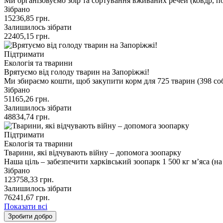
Ми організовуємо збір та сортування вживаних речей (ковдр, п
Зібрано
15236,85
грн.
Залишилось зібрати
22405,15
грн.
Підтримати
Екологія та тварини
Врятуємо від голоду тварин на Запоріжжі!
Ми збираємо кошти, щоб закупити корм для 725 тварин (398 соб
Зібрано
51165,26
грн.
Залишилось зібрати
48834,74
грн.
Підтримати
Екологія та тварини
Тварини, які відчувають війну – допомога зоопарку
Наша ціль – забезпечити харківський зоопарк 1 500 кг мʼяса (
Зібрано
123758,33
грн.
Залишилось зібрати
76241,67
грн.
Показати всі
Зробити добро