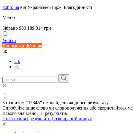
dobro.ua
від Української Біржі Благодійності
Меню
Зібрано 980 189 014 грн
Увійти
Допоможи dobro.ua
uk
Uk
En
За запитом “
12345
” не знайдено жодного результату.
Спробуйте інше слово чи словополучення або скористайтеся м
Всього знайдено:
18
результатів
Показати всі результати
Розширений пошук