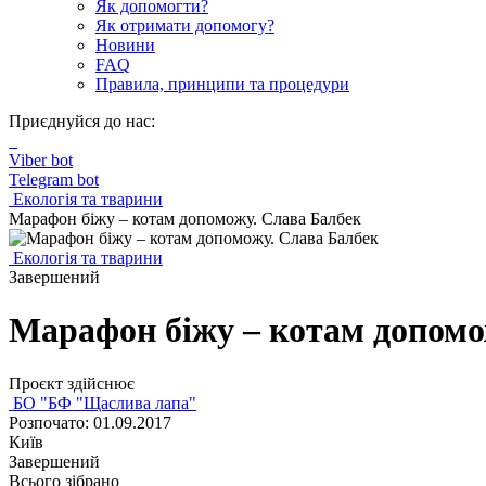
Як допомогти?
Як отримати допомогу?
Новини
FAQ
Правила, принципи та процедури
Приєднуйся до нас:
Viber bot
Telegram bot
Екологія та тварини
Марафон біжу – котам допоможу. Слава Балбек
Екологія та тварини
Завершений
Марафон біжу – котам допомо
Проєкт здійснює
БО "БФ "Щаслива лапа"
Розпочато: 01.09.2017
Київ
Завершений
Всього зібрано