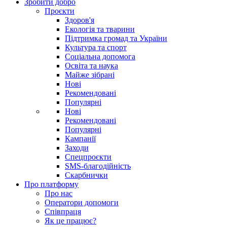
Зробити добро
Проєкти
Здоров'я
Екологія та тварини
Підтримка громад та України
Культура та спорт
Соціальна допомога
Освіта та наука
Майже зібрані
Нові
Рекомендовані
Популярні
Нові
Рекомендовані
Популярні
Кампанії
Заходи
Спецпроєкти
SMS-благодійність
Скарбнички
Про платформу
Про нас
Оператори допомоги
Співпраця
Як це працює?