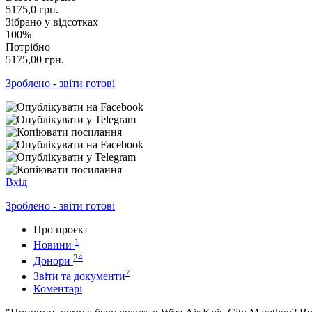
5175,0
грн.
Зібрано у відсотках
100%
Потрібно
5175,00
грн.
Зроблено - звіти готові
Вхід
Зроблено - звіти готові
Про проєкт
1
Новини
24
Донори
7
Звіти та документи
Коментарі