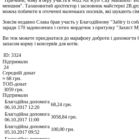
"Причини, чому я беру участь в Wizz Air Kyiv City Marathon? 
меншим". Талановитий архітектор і засновник майстерні 2B.gro
можна побачити в оточенні маленьких носиків, які шукають сім
Зовсім недавно Слава брав участь у Благодійному "Забігу із со
заради 170 задоволених і ситих мордочок з притулку "Захист М
Ви теж можете приєднатися до марафону доброти і допомогти Сл
запасом корму і консервів для котів.
ID:
3324
Підтримали
24
Середній донат
≈
68
грн.
ТОП-донат
3059
грн.
Підтримали
Благодійна допомога
68,24
грн.
06.10.2017 12:20
Благодійна допомога
3058,84
грн.
06.10.2017 11:00
Благодійна допомога
100,00
грн.
05.10.2017 09:52
Благодійна допомога