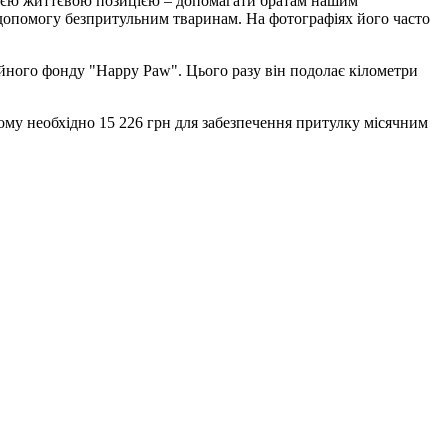
з моєю життєвою позицією – допомагати братам нашим
а допомогу безпритульним тваринам. На фотографіях його часто
дійного фонду "Happy Paw". Цього разу він подолає кілометри
лому необхідно 15 226 грн для забезпечення притулку місячним