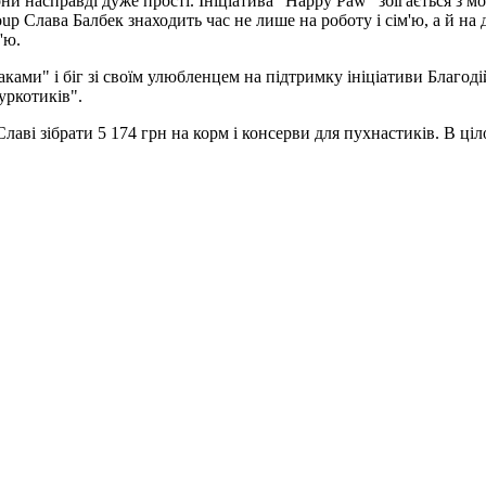
Вони насправді дуже прості. Ініціатива "Happy Paw" збігається 
up Слава Балбек знаходить час не лише на роботу і сім'ю, а й н
'ю.
баками" і біг зі своїм улюбленцем на підтримку ініціативи Благо
уркотиків".
аві зібрати 5 174 грн на корм і консерви для пухнастиків. В ці