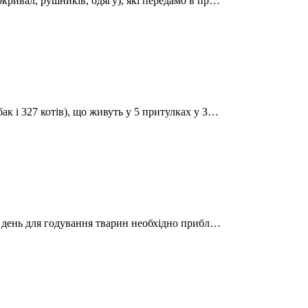
окривал, рушників, одягу), які передамо в пр…
ак і 327 котів), що живуть у 5 притулках у З…
на день для годування тварин необхідно прибл…