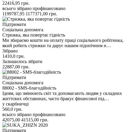
22416,95
грн.
всього зібрано
профінансовано
1199787,95
1177371,00
грн.
Підтримати
Соціальна допомога
Стрижка, яка повертає гідність
Ми збираємо кошти на оплату праці соціального робітника,
який робить стрижки та дарує нашим підопічним н…
Зібрано
1410,0
грн.
Залишилось зібрати
22887,00
грн.
Підтримати
Соціальна допомога
88002 - SMS-благодійність
Ідеям, що змінюють світ та допомагають людям у складних
життєвих обставинах, часто бракує фінансової під…
у скарбничці
560,0
грн.
всього зібрано
профінансовано
42075,00
41515,00
грн.
Підтримати