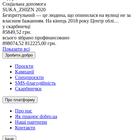
Соціальна допомога
SUKA_ZHIZN 2020
Безпритульний — це людина, що опинилася на вулиці не за
власним бажанням. На кінець 2018 року Центр облі…
у скарбничці
85849,52
грн.
всього зібрано
профінансовано
898074,52
812225,00
грн.
Показати всі
Зробити добро
Проєкти
Кампанії
Спецпроєкти
SMS-благодійність
Скарбнички
Про платформу
Про нас
Як працює dobro.ua
Наші партнери
Контакти
Інше