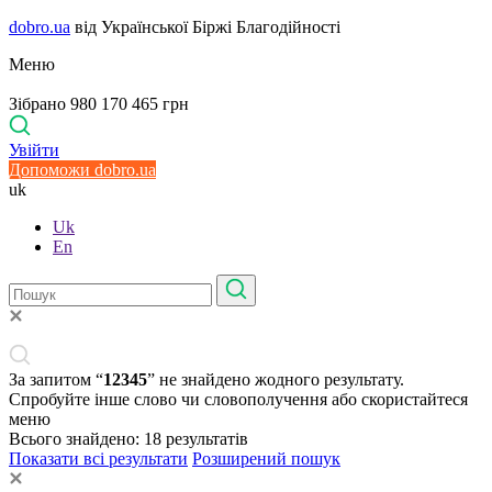
dobro.ua
від Української Біржі Благодійності
Меню
Зібрано 980 170 465 грн
Увійти
Допоможи dobro.ua
uk
Uk
En
За запитом “
12345
” не знайдено жодного результату.
Спробуйте інше слово чи словополучення або скористайтеся
меню
Всього знайдено:
18
результатів
Показати всі результати
Розширений пошук