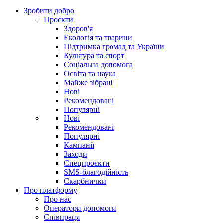
Зробити добро
Проєкти
Здоров'я
Екологія та тварини
Підтримка громад та України
Культура та спорт
Соціальна допомога
Освіта та наука
Майже зібрані
Нові
Рекомендовані
Популярні
Нові
Рекомендовані
Популярні
Кампанії
Заходи
Спецпроєкти
SMS-благодійність
Скарбнички
Про платформу
Про нас
Оператори допомоги
Співпраця