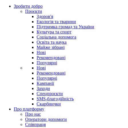
Зробити добро
Проєкти
Здоров'я
Екологія та тварини
Підтримка громад та України
Культура та спорт
Соціальна допомога
Освіта та наука
Майже зібрані
Нові
Рекомендовані
Популярні
Нові
Рекомендовані
Популярні
Кампанії
Заходи
Спецпроєкти
SMS-благодійність
Скарбнички
Про платформу
Про нас
Оператори допомоги
Співпраця