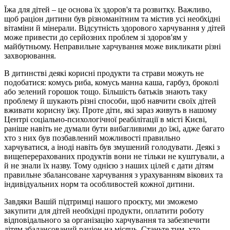
Їжа для дітей – це основа їх здоров'я та розвитку. Важливо,
щоб раціон дитини був різноманітним та містив усі необхідні
вітаміни й мінерали. Відсутність здорового харчування у дітей
може привести до серйозних проблем зі здоров'ям у
майбутньому. Неправильне харчування може викликати різні
захворювання.
В дитинстві деякі корисні продукти та страви можуть не
подобатися: комусь риба, комусь манна каша, гарбуз, броколі
або зелений горошок тощо. Більшість батьків знають таку
проблему й шукають різні способи, щоб навчити своїх дітей
вживати корисну їжу. Проте діти, які зараз живуть в нашому
Центрі соціально-психологічної реабілітації в місті Києві,
раніше навіть не думали бути вибагливими до їжі, адже багато
хто з них був позбавлений можливості правильно
харчуватися, а іноді навіть був змушений голодувати. Деякі з
вищеперерахованих продуктів вони не тільки не куштували, а
й не знали їх назву. Тому однією з наших цілей є дати дітям
правильне збалансоване харчування з урахуванням вікових та
індивідуальних норм та особливостей кожної дитини.
Завдяки Вашій підтримці нашого проєкту, ми зможемо
закупити для дітей необхідні продукти, оплатити роботу
відповідального за організацію харчування та забезпечити
дітям збалансований раціон на місяць. Станьте тим, хто