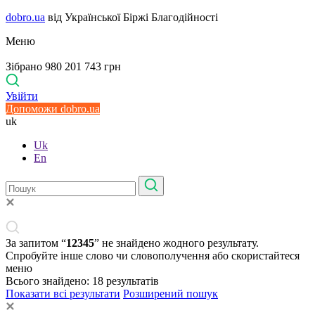
dobro.ua
від Української Біржі Благодійності
Меню
Зібрано 980 201 743 грн
Увійти
Допоможи dobro.ua
uk
Uk
En
За запитом “
12345
” не знайдено жодного результату.
Спробуйте інше слово чи словополучення або скористайтеся
меню
Всього знайдено:
18
результатів
Показати всі результати
Розширений пошук