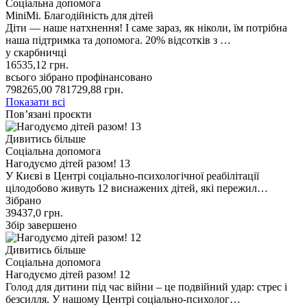
Соціальна допомога
MiniMi. Благодійність для дітей
Діти — наше натхнення! І саме зараз, як ніколи, їм потрібна
наша підтримка та допомога. 20% відсотків з …
у скарбничці
16535,12
грн.
всього зібрано
профінансовано
798265,00
781729,88
грн.
Показати всі
Пов’язані проєкти
Дивитись більше
Соціальна допомога
Нагодуємо дітей разом! 13
У Києві в Центрі соціально-психологічної реабілітації
цілодобово живуть 12 виснажених дітей, які пережил…
Зібрано
39437,0
грн.
Збір завершено
Дивитись більше
Соціальна допомога
Нагодуємо дітей разом! 12
Голод для дитини під час війни – це подвійний удар: стрес і
безсилля. У нашому Центрі соціально-психолог…