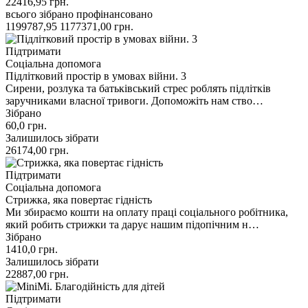
22416,95
грн.
всього зібрано
профінансовано
1199787,95
1177371,00
грн.
Підтримати
Соціальна допомога
Підлітковий простір в умовах війни. 3
Сирени, розлука та батьківський стрес роблять підлітків
заручниками власної тривоги. Допоможіть нам ство…
Зібрано
60,0
грн.
Залишилось зібрати
26174,00
грн.
Підтримати
Соціальна допомога
Стрижка, яка повертає гідність
Ми збираємо кошти на оплату праці соціального робітника,
який робить стрижки та дарує нашим підопічним н…
Зібрано
1410,0
грн.
Залишилось зібрати
22887,00
грн.
Підтримати