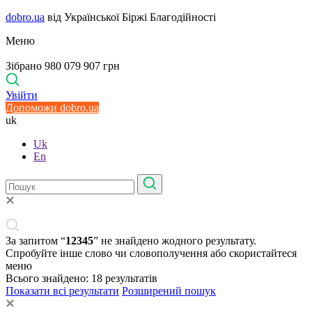
dobro.ua
від Української Біржі Благодійності
Меню
Зібрано 980 079 907 грн
Увійти
Допоможи dobro.ua
uk
Uk
En
За запитом “
12345
” не знайдено жодного результату.
Спробуйте інше слово чи словополучення або скористайтеся
меню
Всього знайдено:
18
результатів
Показати всі результати
Розширений пошук