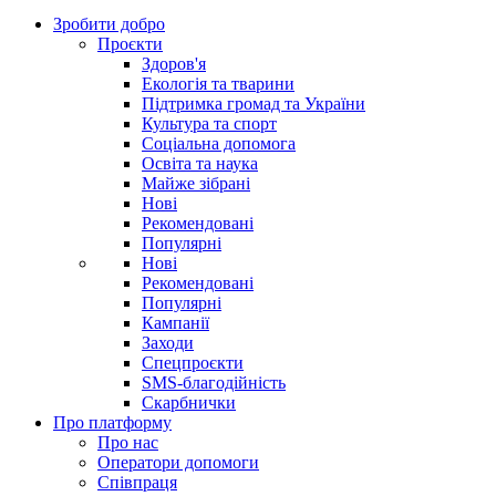
Зробити добро
Проєкти
Здоров'я
Екологія та тварини
Підтримка громад та України
Культура та спорт
Соціальна допомога
Освіта та наука
Майже зібрані
Нові
Рекомендовані
Популярні
Нові
Рекомендовані
Популярні
Кампанії
Заходи
Спецпроєкти
SMS-благодійність
Скарбнички
Про платформу
Про нас
Оператори допомоги
Співпраця