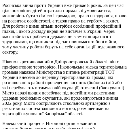
Російська війна проти України вже триває 8 років. За цей час
ціле покоління дітей втратили нормальні умови життя,
можливість бути з сім’єю і громадою, право на здоров’я, право
на розвиток особистості, а також право на турботу і захист.
Для роботи з цими дітьми потрібен особливий професійний
підхід, і цього досвіду вкрай не вистачає в Україні. Через
масштабність проблеми держава не в змозі впоратися з
труднощами, що виникли під час повномасштабної війни,
тому частину роботи беруть на себе організації недержавного
сектору.
Нікополь розташований в Дніпропетровській області, він є
прифронтовою територією. Нікопольська міська територіальна
громада наказом Міністерства з питань реінтеграції ТОТ
України внесена до переліку територіальних громад, які
розташовані в районі проведення воєнних (бойових) дій або
які перебувають в тимчасовій окупації, оточенні (блокуванні).
Місто наразі щодня перебуває під постійними ракетними
ударами російських окупантів, які продовжуються з липня
2022 року. Місто обстрілюють ствольною артилерією з
реактивних систем залпового вогню, розміщеними на
території окупованої Запорізької області.
Навчальний процес в Нікополі організований в
дистанційному режимі в онлайн форматі, який