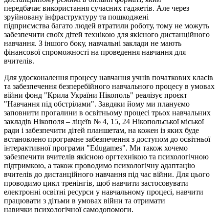
передбачає використання сучасних гаджетів. Але через
зруйновану інфраструктуру та пошкоджені
підприємства багато людей втратили роботу, тому не можуть
забезпечити своїх дітей технікою для якісного дистанційного
навчання. З іншого боку, навчальні заклади не мають
фінансової спроможності на проведення навчання для
вчителів.
Для удосконалення процесу навчання учнів початкових класів
та забезпечення безперебійного навчального процесу в умовах
війни фонд "Крила України Нікополь" реалізує проєкт
"Навчання під обстрілами". Завдяки йому ми плануємо
заповнити прогалини в освітньому процесі трьох навчальних
закладів Нікополя – ліцеїв № 4, 15, 24 Нікопольської міської
ради і забезпечити дітей планшетам, на кожен із яких буде
встановлено програмне забезпечення з доступом до освітньої
інтерактивної програми "Edugames". Ми також хочемо
забезпечити вчителів якісною оргтехнікою та психологічною
підтримкою, а також проводимо психологічну адаптацію
вчителів до дистанційного навчання під час війни. Для цього
проводимо цикл тренінгів, щоб навчити застосовувати
електронні освітні ресурси у навчальному процесі, навчити
працювати з дітьми в умовах війни та отримати
навички психологічної самодопомоги.