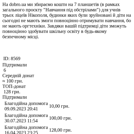
На dobro.ua ми збираємо кошти на 7 планшетів (в рамках
загального проєкту "Навчання під обстрілами") для учнів
трьох ліцеїв Нікополя, будинки яких були зруйновані й діти на
сьогодні не мають змоги повноцінно отримувати навчання, бо
не мають оргтехніки. Завдяки вашій підтримці діти зможуть
повноцінно здобувати шкільну освіту в будь-якому
безпечному місці.
ID:
8569
Підтримали
6
Середній донат
≈
100
грн.
ТОП-донат
128
грн.
Підтримали
Благодійна допомога
10,00
грн.
09.09.2023 20:41
Благодійна допомога
100,00
грн.
30.07.2023 11:54
Благодійна допомога
128,00
грн.
16.04.2023 23:25