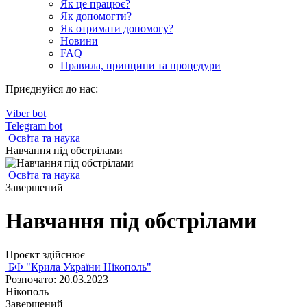
Як це працює?
Як допомогти?
Як отримати допомогу?
Новини
FAQ
Правила, принципи та процедури
Приєднуйся до нас:
Viber bot
Telegram bot
Освіта та наука
Навчання під обстрілами
Освіта та наука
Завершений
Навчання під обстрілами
Проєкт здійснює
БФ "Крила України Нікополь"
Розпочато: 20.03.2023
Нікополь
Завершений